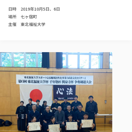
校歌の歴史
健康科学部
寄附行為
進学相談会
本学のシラバスについて
教育学科
取得可能な資格・免許
日時 2019年10月5日、6日
校章・マーク・カラー
健康科学部
体育会・運動サークル紹介
社会連携・研究
ガバナンス・コード
国際交流TOP
一般事業主行動計画
場所 七ヶ宿町
産業福祉マネジメント学科
寄附の受け入れ
オープンキャンパス
中期事業計画
保健看護学科
東北福祉大学のキャリアサポート
主催 東北福祉大学
公的資金等の不正使用の防止に関する基本方針
文化会・文化系サークル紹介
関連法人
交換留学生 Exchange students
事業計画／財務・事業報告
生涯教育・キャリア教育
リハビリテーション学科
社会連携・研究 TOP
情報福祉マネジメント学科
東北福祉大学のキャリアサポート
研究活動における不正行為の防止等に関する対応
教職員募集
採用ご担当者様へ
大学評価
医療経営管理学科
大学指定団体紹介
大学広報誌「TFU Newsletter 東北福祉大学通信」
進路・就職支援
海外留学・研修
役員・評議員一覧
仏教専修科
採用ご担当者様へ
東北福祉大学の研究活動
IR情報
生涯教育・キャリア教育TOP
初年次教育（リエゾンゼミⅠ）について
関連法人
東北福祉大学のキャリア教育
在学生の方
キャンパス案内
東北福祉大学の研究活動
学校教育法施行規則第172条の2に基づく情報公開
センター長の挨拶
外国人在学生
リエゾンゼミ・ナビ（テキスト等）
大学院
在学生の方
東北福祉大学の紀要・リポジトリ
生涯学習・社会人講座
教職課程における情報の公表
求人の受付について
東北福祉大学の研究紹介
卒業生の方
お役立ち情報（リンク集）
取材について
大学院
東北福祉大学の紀要・リポジトリ
資格取得報奨制度について
Prospective Students
学部・学科等設置計画履行状況報告書
単独学内説明会のご案内
共同研究等をご検討の皆様へ
通信教育部
卒業生の方
産学・産学官連携
放射線モニタリング測定結果（国見キャンパス）
月例TFU実学臨床研究セミナー
総合福祉学研究科 社会福祉学専攻 修士課程
東北福祉大学求人・インターンシップ検索サイト（キャリタスU
研究紀要
よくあるご質問
情報公開規程
通信教育部
産学・産学官連携
卒業後のキャリア支援体制
施設利用
学生支援センター国際交流の活動
総合福祉学研究科 社会福祉学専攻 博士課程
教職研究
カリキュラム（学部・大学院）
社会貢献・地域連携活動
特別支援教育研究室
通信制大学院 総合福祉学研究科 社会福祉学専攻 修士課程
在学生による訪問、情報提供へのご協力のお願い
「高齢者のフレイル予防及びデジタルデバイド解消に向けた産官
東北福祉大学のDNA
総合福祉学研究科 福祉心理学専攻 修士課程
東北福祉大学教育・教職センター特別支援教育研究年報一覧
社会貢献・地域連携活動
スタッフ紹介
通信制大学院 総合福祉学研究科 福祉心理学専攻 修士課程
卒業生アンケート
同窓会
高齢者施設特化型モジュラー車いす開発
その他の就学機会
生涯学習・社会人講座
教育学研究科 教育学専攻 修士課程
芹沢銈介美術工芸館年報
TFU教育フォーラム
社会貢献への取り組み
在学生インタビュー
学生参加 × 産学官連携 ～ 「行学一如」の実践
東北福祉大学機関リポジトリ
ニュース一覧
社会貢献・地域連携活動報告書
学びの特徴
学内ポータルシステム
自治体・団体等との主な協定
東北福祉大学オープンアクセス方針
Universal Passport