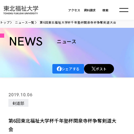
本文へ移動
アクセス
資料請求
検索
トップ
ニュース一覧
第6回東北福祉大学杯千年塾杯関泉寺杯争奪剣道大会
大学について
NEWS
ニュース
学部・大学院
大学についてTOP
シェアする
ポスト
大学理念
入試情報
学部・大学院TOP
大学理念
大学の概要
総合福祉学部
進路・就職
東北福祉大学の想い
入試情報TOP
2019.10.06
大学の概要
総合福祉学部
建学の精神・教育の理念
大学の取り組み
剣道部
共生まちづくり学部
大学の歩み
入学試験
課外活動
学長室の窓
社会福祉学科
進路・就職 TOP
大学の取り組み
共生まちづくり学部
学生・教職員・卒業生数
情報公開
教育方針
福祉心理学科
第6回東北福祉大学杯千年塾杯関泉寺杯争奪剣道大
教育学部
社会連携・研究
デジタルパンフ
学則
共生まちづくり学科
情報公開
就職状況
会
国際交流
各種方針
福祉行政学科
課外活動 TOP
教育学部
カリキュラム編成ガイドライン