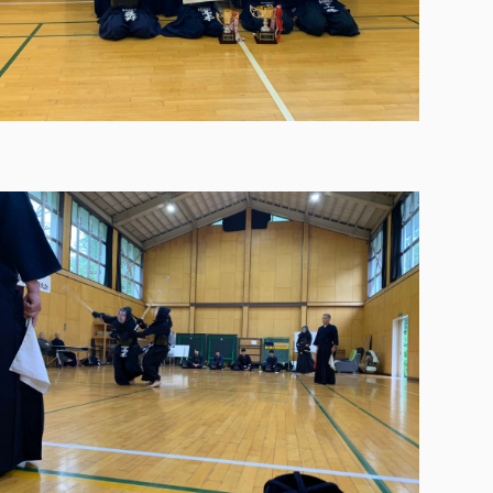
各種社会貢献活動の窓口
学びの特徴
自治体・団体等との主な協定
教員紹介・業績
伝承講座「311『伝える／備える』次世代塾」
ICT教育
研究所について
JICA草の根技術協力事業
初年次教育（リエゾンゼミⅠ）
研究者のご紹介
学びのサポート
被災地の子ども支援活動
実学臨床教育（総合福祉学部のみ履修可能）
学びのサポート
教育実践活動（教育学科学生のみ受講可能）
学費（学部学科）
禅のこころ
授業料減免・奨学金等
宿舎の紹介
学生生活サポート
学生自主活動支援
社会人学生の育児支援（一時預かり）
学生総合補償制度
スポーツ傷害保険