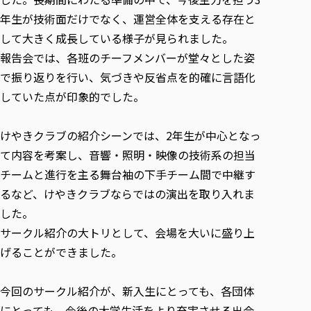
各種社会貢献活動の窓口
学びの特徴
自治体・団体等との主な協定
年生が技術面だけでなく、運営全体を支える存在と
教員紹介・業績
伝承講座「311『伝える／備える』次世代塾」
ICT教育
研究所について
して大きく成長している様子が見られました。
JICA草の根技術協力事業
初年次教育（リエゾンゼミⅠ）
研究者のご紹介
学びのサポート
報告会では、各班のチーフメンバーが堂々とした姿
被災地の子ども支援活動
実学臨床教育（総合福祉学部のみ履修可能）
で振り返りを行い、気づきや反省点を的確に言語化
学びのサポート
していた点が印象的でした。
教育実践活動（教育学科学生のみ受講可能）
学費（学部学科）
禅のこころ
授業料減免・奨学金等
けやきクラブの紹介シーンでは、2年生が中心となっ
宿舎の紹介
て内容を考案し、音響・照明・映像の技術系の担当
学生生活サポート
チームと進行を主る舞台袖の下手チーム間で中継す
学生自主活動支援
るなど、けやきクラブならではの演出を取り入れま
社会人学生の育児支援（一時預かり）
した。
サークル紹介の大トリとして、会場を大いに盛り上
学生総合補償制度
げることができました。
スポーツ傷害保険
今回のサークル紹介が、新入生にとっても、各団体
にとっても、今後の大学生活をより充実させる出会