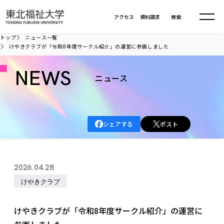
本文へ移動
アクセス
資料請求
検索
トップ
ニュース一覧
けやきクラブが「令和8年度サークル紹介」の運営に参画しました
大学について
NEWS
ニュース
学部・大学院
大学についてTOP
大学理念
入試情報
学部・大学院TOP
シェアする
ポスト
大学理念
大学の概要
総合福祉学部
進路・就職
東北福祉大学の想い
入試情報TOP
大学の概要
総合福祉学部
2026.04.28
建学の精神・教育の理念
大学の取り組み
共生まちづくり学部
大学の歩み
入学試験
けやきクラブ
課外活動
学長室の窓
社会福祉学科
進路・就職 TOP
大学の取り組み
共生まちづくり学部
学生・教職員・卒業生数
情報公開
教育方針
福祉心理学科
教育学部
社会連携・研究
デジタルパンフ
けやきクラブが「令和8年度サークル紹介」の運営に
学則
共生まちづくり学科
情報公開
就職状況
国際交流
各種方針
福祉行政学科
課外活動 TOP
教育学部
カリキュラム編成ガイドライン