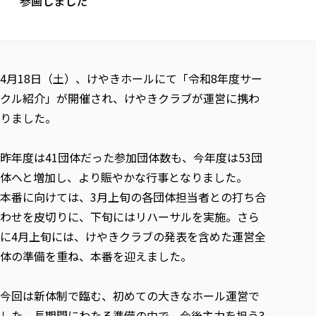
参画しました
校歌の歴史
健康科学部
寄附行為
進学相談会
本学のシラバスについて
教育学科
取得可能な資格・免許
校章・マーク・カラー
健康科学部
体育会・運動サークル紹介
社会連携・研究
ガバナンス・コード
国際交流TOP
一般事業主行動計画
産業福祉マネジメント学科
寄附の受け入れ
オープンキャンパス
中期事業計画
保健看護学科
東北福祉大学のキャリアサポート
公的資金等の不正使用の防止に関する基本方針
文化会・文化系サークル紹介
関連法人
交換留学生 Exchange students
事業計画／財務・事業報告
生涯教育・キャリア教育
リハビリテーション学科
4月18日（土）、けやきホールにて「令和8年度サー
社会連携・研究 TOP
情報福祉マネジメント学科
東北福祉大学のキャリアサポート
研究活動における不正行為の防止等に関する対応
教職員募集
採用ご担当者様へ
クル紹介」が開催され、けやきクラブが運営に携わ
大学評価
医療経営管理学科
大学指定団体紹介
大学広報誌「TFU Newsletter 東北福祉大学通信」
進路・就職支援
海外留学・研修
役員・評議員一覧
仏教専修科
採用ご担当者様へ
りました。
東北福祉大学の研究活動
IR情報
生涯教育・キャリア教育TOP
初年次教育（リエゾンゼミⅠ）について
関連法人
東北福祉大学のキャリア教育
在学生の方
キャンパス案内
東北福祉大学の研究活動
学校教育法施行規則第172条の2に基づく情報公開
センター長の挨拶
外国人在学生
リエゾンゼミ・ナビ（テキスト等）
大学院
在学生の方
東北福祉大学の紀要・リポジトリ
昨年度は41団体だった参加団体数も、今年度は53団
生涯学習・社会人講座
教職課程における情報の公表
求人の受付について
東北福祉大学の研究紹介
卒業生の方
お役立ち情報（リンク集）
取材について
大学院
体へと増加し、より賑やかな行事となりました。
東北福祉大学の紀要・リポジトリ
資格取得報奨制度について
Prospective Students
学部・学科等設置計画履行状況報告書
単独学内説明会のご案内
共同研究等をご検討の皆様へ
通信教育部
卒業生の方
産学・産学官連携
放射線モニタリング測定結果（国見キャンパス）
本番に向けては、3月上旬の各団体担当者との打ち合
月例TFU実学臨床研究セミナー
総合福祉学研究科 社会福祉学専攻 修士課程
東北福祉大学求人・インターンシップ検索サイト（キャリタスU
研究紀要
よくあるご質問
情報公開規程
通信教育部
産学・産学官連携
わせを皮切りに、下旬にはリハーサルを実施。さら
卒業後のキャリア支援体制
施設利用
学生支援センター国際交流の活動
総合福祉学研究科 社会福祉学専攻 博士課程
教職研究
カリキュラム（学部・大学院）
社会貢献・地域連携活動
特別支援教育研究室
に4月上旬には、けやきクラブの発表を含めた運営全
通信制大学院 総合福祉学研究科 社会福祉学専攻 修士課程
在学生による訪問、情報提供へのご協力のお願い
「高齢者のフレイル予防及びデジタルデバイド解消に向けた産官
東北福祉大学のDNA
総合福祉学研究科 福祉心理学専攻 修士課程
東北福祉大学教育・教職センター特別支援教育研究年報一覧
社会貢献・地域連携活動
体の準備を重ね、本番を迎えました。
スタッフ紹介
通信制大学院 総合福祉学研究科 福祉心理学専攻 修士課程
卒業生アンケート
同窓会
高齢者施設特化型モジュラー車いす開発
その他の就学機会
生涯学習・社会人講座
教育学研究科 教育学専攻 修士課程
芹沢銈介美術工芸館年報
TFU教育フォーラム
社会貢献への取り組み
在学生インタビュー
学生参加 × 産学官連携 ～ 「行学一如」の実践
東北福祉大学機関リポジトリ
ニュース一覧
今回は新体制で臨む、初めての大きなホール運営で
社会貢献・地域連携活動報告書
学びの特徴
学内ポータルシステム
自治体・団体等との主な協定
東北福祉大学オープンアクセス方針
した。長期間にわたる準備の中で、今後主力を担う3
Universal Passport