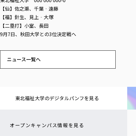
各種社会貢献活動の窓口
学びの特徴
自治体・団体等との主な協定
【仙】佐之瀬、千葉‐遠藤
教員紹介・業績
伝承講座「311『伝える／備える』次世代塾」
ICT教育
研究所について
【福】針生、見上‐大塚
JICA草の根技術協力事業
初年次教育（リエゾンゼミⅠ）
研究者のご紹介
学びのサポート
【二塁打】小室、長田
被災地の子ども支援活動
実学臨床教育（総合福祉学部のみ履修可能）
9月7日、秋田大学との3位決定戦へ
学びのサポート
教育実践活動（教育学科学生のみ受講可能）
学費（学部学科）
禅のこころ
授業料減免・奨学金等
ニュース一覧へ
宿舎の紹介
学生生活サポート
学生自主活動支援
社会人学生の育児支援（一時預かり）
東北福祉大学の​デジタルパンフを​見る​
学生総合補償制度
スポーツ傷害保険
オープンキャンパス情報を見る