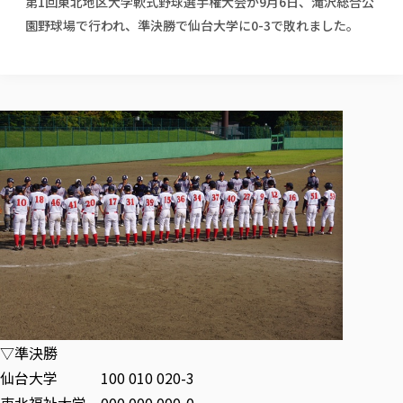
第1回東北地区大学軟式野球選手権大会が9月6日、滝沢総合公
校歌の歴史
健康科学部
寄附行為
進学相談会
本学のシラバスについて
教育学科
園野球場で行われ、準決勝で仙台大学に0-3で敗れました。
取得可能な資格・免許
校章・マーク・カラー
健康科学部
体育会・運動サークル紹介
社会連携・研究
ガバナンス・コード
国際交流TOP
一般事業主行動計画
産業福祉マネジメント学科
寄附の受け入れ
オープンキャンパス
中期事業計画
保健看護学科
東北福祉大学のキャリアサポート
公的資金等の不正使用の防止に関する基本方針
文化会・文化系サークル紹介
関連法人
交換留学生 Exchange students
事業計画／財務・事業報告
生涯教育・キャリア教育
リハビリテーション学科
社会連携・研究 TOP
情報福祉マネジメント学科
東北福祉大学のキャリアサポート
研究活動における不正行為の防止等に関する対応
教職員募集
採用ご担当者様へ
大学評価
医療経営管理学科
大学指定団体紹介
大学広報誌「TFU Newsletter 東北福祉大学通信」
進路・就職支援
海外留学・研修
役員・評議員一覧
仏教専修科
採用ご担当者様へ
東北福祉大学の研究活動
IR情報
生涯教育・キャリア教育TOP
初年次教育（リエゾンゼミⅠ）について
関連法人
東北福祉大学のキャリア教育
在学生の方
キャンパス案内
東北福祉大学の研究活動
学校教育法施行規則第172条の2に基づく情報公開
センター長の挨拶
外国人在学生
リエゾンゼミ・ナビ（テキスト等）
大学院
在学生の方
東北福祉大学の紀要・リポジトリ
生涯学習・社会人講座
教職課程における情報の公表
求人の受付について
東北福祉大学の研究紹介
卒業生の方
お役立ち情報（リンク集）
取材について
大学院
東北福祉大学の紀要・リポジトリ
資格取得報奨制度について
Prospective Students
学部・学科等設置計画履行状況報告書
単独学内説明会のご案内
共同研究等をご検討の皆様へ
通信教育部
卒業生の方
産学・産学官連携
放射線モニタリング測定結果（国見キャンパス）
月例TFU実学臨床研究セミナー
総合福祉学研究科 社会福祉学専攻 修士課程
東北福祉大学求人・インターンシップ検索サイト（キャリタスU
研究紀要
よくあるご質問
情報公開規程
通信教育部
産学・産学官連携
卒業後のキャリア支援体制
施設利用
学生支援センター国際交流の活動
総合福祉学研究科 社会福祉学専攻 博士課程
教職研究
カリキュラム（学部・大学院）
社会貢献・地域連携活動
特別支援教育研究室
通信制大学院 総合福祉学研究科 社会福祉学専攻 修士課程
在学生による訪問、情報提供へのご協力のお願い
「高齢者のフレイル予防及びデジタルデバイド解消に向けた産官
東北福祉大学のDNA
総合福祉学研究科 福祉心理学専攻 修士課程
東北福祉大学教育・教職センター特別支援教育研究年報一覧
社会貢献・地域連携活動
スタッフ紹介
通信制大学院 総合福祉学研究科 福祉心理学専攻 修士課程
卒業生アンケート
同窓会
高齢者施設特化型モジュラー車いす開発
その他の就学機会
生涯学習・社会人講座
教育学研究科 教育学専攻 修士課程
芹沢銈介美術工芸館年報
TFU教育フォーラム
▽準決勝
社会貢献への取り組み
在学生インタビュー
学生参加 × 産学官連携 ～ 「行学一如」の実践
東北福祉大学機関リポジトリ
ニュース一覧
仙台大学 100 010 020-3
社会貢献・地域連携活動報告書
学びの特徴
学内ポータルシステム
自治体・団体等との主な協定
東北福祉大学オープンアクセス方針
Universal Passport
東北福祉大学 000 000 000-0