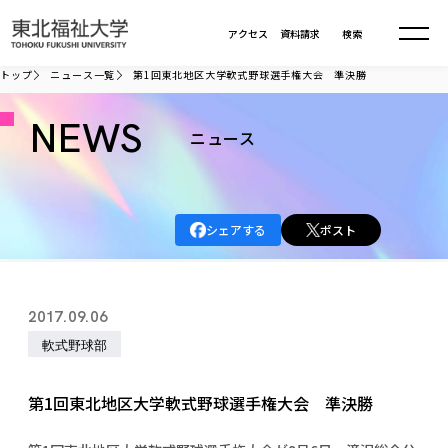
本文へ移動
アクセス
資料請求
検索
トップ
ニュース一覧
第1回東北地区大学軟式野球選手権大会 準決勝
大学について
NEWS
ニュース
学部・大学院
大学についてTOP
シェアする
ポスト
大学理念
入試情報
学部・大学院TOP
大学理念
大学の概要
総合福祉学部
進路・就職
東北福祉大学の想い
入試情報TOP
2017.09.06
大学の概要
総合福祉学部
建学の精神・教育の理念
大学の取り組み
軟式野球部
共生まちづくり学部
大学の歩み
入学試験
課外活動
学長室の窓
社会福祉学科
進路・就職 TOP
大学の取り組み
共生まちづくり学部
学生・教職員・卒業生数
情報公開
教育方針
福祉心理学科
第1回東北地区大学軟式野球選手権大会 準決勝
教育学部
社会連携・研究
デジタルパンフ
学則
共生まちづくり学科
情報公開
就職状況
国際交流
各種方針
福祉行政学科
課外活動 TOP
教育学部
カリキュラム編成ガイドライン