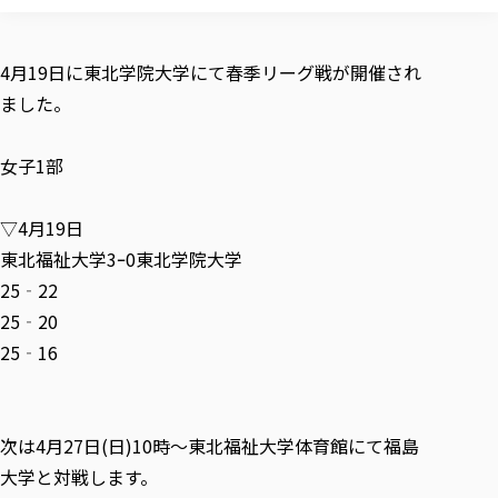
校歌の歴史
健康科学部
寄附行為
進学相談会
本学のシラバスについて
教育学科
取得可能な資格・免許
校章・マーク・カラー
健康科学部
体育会・運動サークル紹介
社会連携・研究
ガバナンス・コード
国際交流TOP
一般事業主行動計画
産業福祉マネジメント学科
4月19日に東北学院大学にて春季リーグ戦が開催され
寄附の受け入れ
オープンキャンパス
中期事業計画
保健看護学科
東北福祉大学のキャリアサポート
公的資金等の不正使用の防止に関する基本方針
ました。
文化会・文化系サークル紹介
関連法人
交換留学生 Exchange students
事業計画／財務・事業報告
生涯教育・キャリア教育
リハビリテーション学科
社会連携・研究 TOP
情報福祉マネジメント学科
東北福祉大学のキャリアサポート
研究活動における不正行為の防止等に関する対応
教職員募集
採用ご担当者様へ
大学評価
医療経営管理学科
大学指定団体紹介
女子1部
大学広報誌「TFU Newsletter 東北福祉大学通信」
進路・就職支援
海外留学・研修
役員・評議員一覧
仏教専修科
採用ご担当者様へ
東北福祉大学の研究活動
IR情報
生涯教育・キャリア教育TOP
初年次教育（リエゾンゼミⅠ）について
関連法人
東北福祉大学のキャリア教育
在学生の方
キャンパス案内
東北福祉大学の研究活動
学校教育法施行規則第172条の2に基づく情報公開
センター長の挨拶
▽4月19日
外国人在学生
リエゾンゼミ・ナビ（テキスト等）
大学院
在学生の方
東北福祉大学の紀要・リポジトリ
生涯学習・社会人講座
教職課程における情報の公表
東北福祉大学3ｰ0東北学院大学
求人の受付について
東北福祉大学の研究紹介
卒業生の方
お役立ち情報（リンク集）
取材について
大学院
東北福祉大学の紀要・リポジトリ
資格取得報奨制度について
Prospective Students
25‐22
学部・学科等設置計画履行状況報告書
単独学内説明会のご案内
共同研究等をご検討の皆様へ
通信教育部
卒業生の方
産学・産学官連携
放射線モニタリング測定結果（国見キャンパス）
月例TFU実学臨床研究セミナー
総合福祉学研究科 社会福祉学専攻 修士課程
東北福祉大学求人・インターンシップ検索サイト（キャリタスU
25‐20
研究紀要
よくあるご質問
情報公開規程
通信教育部
産学・産学官連携
卒業後のキャリア支援体制
施設利用
学生支援センター国際交流の活動
25‐16
総合福祉学研究科 社会福祉学専攻 博士課程
教職研究
カリキュラム（学部・大学院）
社会貢献・地域連携活動
特別支援教育研究室
通信制大学院 総合福祉学研究科 社会福祉学専攻 修士課程
在学生による訪問、情報提供へのご協力のお願い
「高齢者のフレイル予防及びデジタルデバイド解消に向けた産官
東北福祉大学のDNA
総合福祉学研究科 福祉心理学専攻 修士課程
東北福祉大学教育・教職センター特別支援教育研究年報一覧
社会貢献・地域連携活動
スタッフ紹介
通信制大学院 総合福祉学研究科 福祉心理学専攻 修士課程
卒業生アンケート
同窓会
高齢者施設特化型モジュラー車いす開発
その他の就学機会
生涯学習・社会人講座
教育学研究科 教育学専攻 修士課程
芹沢銈介美術工芸館年報
TFU教育フォーラム
社会貢献への取り組み
在学生インタビュー
次は4月27日(日)10時～東北福祉大学体育館にて福島
学生参加 × 産学官連携 ～ 「行学一如」の実践
東北福祉大学機関リポジトリ
ニュース一覧
社会貢献・地域連携活動報告書
学びの特徴
学内ポータルシステム
自治体・団体等との主な協定
大学と対戦します。
東北福祉大学オープンアクセス方針
Universal Passport