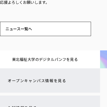
各種社会貢献活動の窓口
学びの特徴
応援よろしくお願いします。
自治体・団体等との主な協定
教員紹介・業績
伝承講座「311『伝える／備える』次世代塾」
ICT教育
研究所について
JICA草の根技術協力事業
初年次教育（リエゾンゼミⅠ）
研究者のご紹介
学びのサポート
被災地の子ども支援活動
実学臨床教育（総合福祉学部のみ履修可能）
学びのサポート
ニュース一覧へ
教育実践活動（教育学科学生のみ受講可能）
学費（学部学科）
禅のこころ
授業料減免・奨学金等
宿舎の紹介
学生生活サポート
東北福祉大学の​デジタルパンフを​見る​
学生自主活動支援
社会人学生の育児支援（一時預かり）
学生総合補償制度
オープンキャンパス情報を見る
スポーツ傷害保険