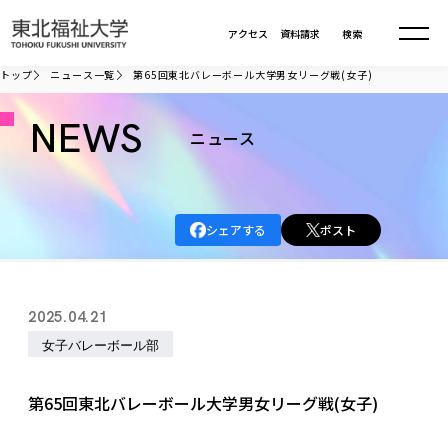
本文へ移動
アクセス
資料請求
検索
トップ
ニュース一覧
第65回東北バレーボール大学男女リーグ戦(女子)
大学について
NEWS
ニュース
学部・大学院
大学についてTOP
シェアする
ポスト
大学理念
入試情報
学部・大学院TOP
大学理念
大学の概要
総合福祉学部
進路・就職
東北福祉大学の想い
入試情報TOP
2025.04.21
大学の概要
総合福祉学部
建学の精神・教育の理念
大学の取り組み
女子バレーボール部
共生まちづくり学部
大学の歩み
入学試験
課外活動
学長室の窓
社会福祉学科
進路・就職 TOP
大学の取り組み
共生まちづくり学部
学生・教職員・卒業生数
情報公開
教育方針
福祉心理学科
第65回東北バレーボール大学男女リーグ戦(女子)
教育学部
社会連携・研究
デジタルパンフ
学則
共生まちづくり学科
情報公開
就職状況
国際交流
各種方針
福祉行政学科
課外活動 TOP
教育学部
カリキュラム編成ガイドライン