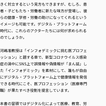
各種社会貢献活動の窓口
学びの特徴
自治体・団体等との主な協定
きく対立するという見方もできますが、むしろ、患
教員紹介・業績
伝承講座「311『伝える／備える』次世代塾」
者・子どもたち・労働者に新たな味方が登場し、彼
ICT教育
研究所について
JICA草の根技術協力事業
らの健康・学修・労働の助けになってくれるという
初年次教育（リエゾンゼミⅠ）
研究者のご紹介
学びのサポート
被災地の子ども支援活動
イメージも可能です。デジタル・プラットフォーム
実学臨床教育（総合福祉学部のみ履修可能）
学びのサポート
時代に、これらのアクターたちには何が求められる
教育実践活動（教育学科学生のみ受講可能）
学費（学部学科）
のでしょうか。
禅のこころ
授業料減免・奨学金等
宿舎の紹介
河嶋准教授は「インフォデミックに挑む医プロフェ
ッション」と題する章で、新型コロナウイルス感染
学生生活サポート
症の渦中にSNS上で誤情報や偽情報が「まん延」し
学生自主活動支援
た「インフォデミック」を素材にして、誰もが自由
社会人学生の育児支援（一時預かり）
にデジタル・プラットフォーム上で健康情報を発信
学生総合補償制度
できる時代にこそ、医プロフェッション（医療専門
スポーツ傷害保険
職）が果たすべき役割を提言しています。
本書の冒頭ではデジタル化によって医療、教育、労