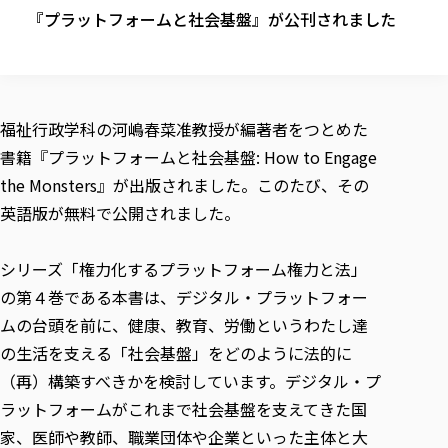
校歌の歴史
健康科学部
寄附行為
『プラットフォームと社会基盤』が公刊されました
進学相談会
本学のシラバスについて
教育学科
取得可能な資格・免許
校章・マーク・カラー
健康科学部
体育会・運動サークル紹介
社会連携・研究
ガバナンス・コード
国際交流TOP
一般事業主行動計画
産業福祉マネジメント学科
寄附の受け入れ
オープンキャンパス
中期事業計画
保健看護学科
東北福祉大学のキャリアサポート
公的資金等の不正使用の防止に関する基本方針
文化会・文化系サークル紹介
関連法人
交換留学生 Exchange students
事業計画／財務・事業報告
生涯教育・キャリア教育
リハビリテーション学科
社会連携・研究 TOP
情報福祉マネジメント学科
東北福祉大学のキャリアサポート
研究活動における不正行為の防止等に関する対応
教職員募集
福祉行政学科の河嶋春菜准教授が編著者をつとめた
採用ご担当者様へ
大学評価
医療経営管理学科
大学指定団体紹介
大学広報誌「TFU Newsletter 東北福祉大学通信」
進路・就職支援
海外留学・研修
書籍『プラットフォームと社会基盤: How to Engage
役員・評議員一覧
仏教専修科
採用ご担当者様へ
東北福祉大学の研究活動
IR情報
生涯教育・キャリア教育TOP
初年次教育（リエゾンゼミⅠ）について
関連法人
東北福祉大学のキャリア教育
the Monsters』が出版されました。このたび、その
在学生の方
キャンパス案内
東北福祉大学の研究活動
学校教育法施行規則第172条の2に基づく情報公開
センター長の挨拶
外国人在学生
リエゾンゼミ・ナビ（テキスト等）
英語版が無料で公開されました。
大学院
在学生の方
東北福祉大学の紀要・リポジトリ
生涯学習・社会人講座
教職課程における情報の公表
求人の受付について
東北福祉大学の研究紹介
卒業生の方
お役立ち情報（リンク集）
取材について
大学院
東北福祉大学の紀要・リポジトリ
資格取得報奨制度について
Prospective Students
学部・学科等設置計画履行状況報告書
単独学内説明会のご案内
共同研究等をご検討の皆様へ
通信教育部
シリーズ「権力化するプラットフォーム権力と法」
卒業生の方
産学・産学官連携
放射線モニタリング測定結果（国見キャンパス）
月例TFU実学臨床研究セミナー
総合福祉学研究科 社会福祉学専攻 修士課程
東北福祉大学求人・インターンシップ検索サイト（キャリタスU
研究紀要
よくあるご質問
情報公開規程
の第４巻である本書は、デジタル・プラットフォー
通信教育部
産学・産学官連携
卒業後のキャリア支援体制
施設利用
学生支援センター国際交流の活動
総合福祉学研究科 社会福祉学専攻 博士課程
教職研究
カリキュラム（学部・大学院）
社会貢献・地域連携活動
ムの台頭を前に、健康、教育、労働というわたし達
特別支援教育研究室
通信制大学院 総合福祉学研究科 社会福祉学専攻 修士課程
在学生による訪問、情報提供へのご協力のお願い
「高齢者のフレイル予防及びデジタルデバイド解消に向けた産官
東北福祉大学のDNA
総合福祉学研究科 福祉心理学専攻 修士課程
東北福祉大学教育・教職センター特別支援教育研究年報一覧
の生活を支える「社会基盤」をどのように法的に
社会貢献・地域連携活動
スタッフ紹介
通信制大学院 総合福祉学研究科 福祉心理学専攻 修士課程
卒業生アンケート
同窓会
高齢者施設特化型モジュラー車いす開発
その他の就学機会
生涯学習・社会人講座
教育学研究科 教育学専攻 修士課程
（再）構築すべきかを検討しています。デジタル・プ
芹沢銈介美術工芸館年報
TFU教育フォーラム
社会貢献への取り組み
在学生インタビュー
学生参加 × 産学官連携 ～ 「行学一如」の実践
ラットフォームがこれまで社会基盤を支えてきた国
東北福祉大学機関リポジトリ
ニュース一覧
社会貢献・地域連携活動報告書
学びの特徴
学内ポータルシステム
自治体・団体等との主な協定
家、医師や教師、職業団体や企業といった主体と大
東北福祉大学オープンアクセス方針
Universal Passport