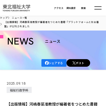
本文へ移動
アクセス
資料請求
検索
トップ
ニュース一覧
【出版情報】河嶋春菜准教授が編著者をつとめた書籍『プラットフォームと社会基
盤』が公刊されました
大学について
NEWS
ニュース
学部・大学院
大学についてTOP
大学理念
入試情報
学部・大学院TOP
大学理念
シェアする
ポスト
大学の概要
総合福祉学部
進路・就職
東北福祉大学の想い
入試情報TOP
大学の概要
総合福祉学部
建学の精神・教育の理念
大学の取り組み
共生まちづくり学部
2025.09.18
大学の歩み
入学試験
課外活動
学長室の窓
社会福祉学科
進路・就職 TOP
大学の取り組み
共生まちづくり学部
福祉行政学科
学生・教職員・卒業生数
情報公開
教育方針
福祉心理学科
教育学部
社会連携・研究
デジタルパンフ
学則
共生まちづくり学科
情報公開
就職状況
国際交流
各種方針
福祉行政学科
課外活動 TOP
教育学部
【出版情報】河嶋春菜准教授が編著者をつとめた書籍
カリキュラム編成ガイドライン