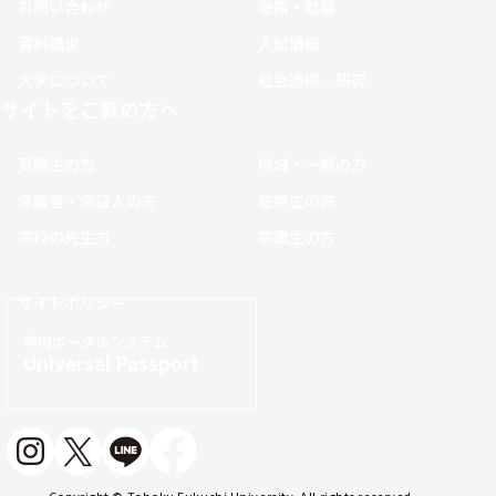
お問い合わせ
進路・就職
資料請求
入試情報
大学について
社会連携・研究
サイトをご覧の方へ
受験生の方
地域・一般の方
保護者・保証人の方
在学生の方
高校の先生方
卒業生の方
サイトポリシー
学内ポータルシステム
Universal Passport
Copyright © Tohoku Fukushi University. All rights reserved.