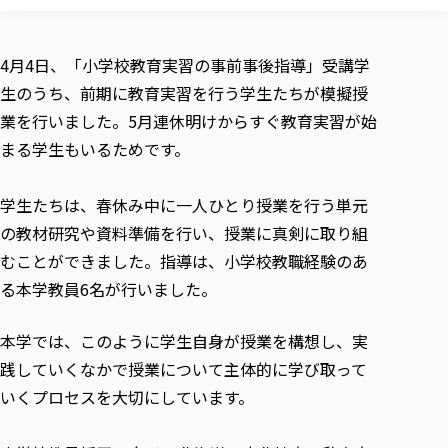
校歌の歴史
健康科学部
寄附行為
進学相談会
本学のシラバスについて
教育学科
取得可能な資格・免許
校章・マーク・カラー
健康科学部
体育会・運動サークル紹介
社会連携・研究
ガバナンス・コード
国際交流TOP
一般事業主行動計画
産業福祉マネジメント学科
4月4日、「小学校教育実習の事前事後指導」受講学
寄附の受け入れ
オープンキャンパス
中期事業計画
保健看護学科
東北福祉大学のキャリアサポート
公的資金等の不正使用の防止に関する基本方針
生のうち、前期に教育実習を行う学生たちが模擬授
文化会・文化系サークル紹介
関連法人
交換留学生 Exchange students
事業計画／財務・事業報告
生涯教育・キャリア教育
リハビリテーション学科
社会連携・研究 TOP
情報福祉マネジメント学科
東北福祉大学のキャリアサポート
研究活動における不正行為の防止等に関する対応
業を行いました。5月連休明けからすぐ教育実習が始
教職員募集
採用ご担当者様へ
大学評価
医療経営管理学科
大学指定団体紹介
まる学生もいるためです。
大学広報誌「TFU Newsletter 東北福祉大学通信」
進路・就職支援
海外留学・研修
役員・評議員一覧
仏教専修科
採用ご担当者様へ
東北福祉大学の研究活動
IR情報
生涯教育・キャリア教育TOP
初年次教育（リエゾンゼミⅠ）について
関連法人
東北福祉大学のキャリア教育
在学生の方
キャンパス案内
東北福祉大学の研究活動
学校教育法施行規則第172条の2に基づく情報公開
センター長の挨拶
学生たちは、春休み中に一人ひとり授業を行う単元
外国人在学生
リエゾンゼミ・ナビ（テキスト等）
大学院
在学生の方
東北福祉大学の紀要・リポジトリ
生涯学習・社会人講座
教職課程における情報の公表
の教材研究や資料準備を行い、授業に真剣に取り組
求人の受付について
東北福祉大学の研究紹介
卒業生の方
お役立ち情報（リンク集）
取材について
大学院
東北福祉大学の紀要・リポジトリ
資格取得報奨制度について
Prospective Students
むことができました。指導は、小学校教職経験のあ
学部・学科等設置計画履行状況報告書
単独学内説明会のご案内
共同研究等をご検討の皆様へ
通信教育部
卒業生の方
産学・産学官連携
放射線モニタリング測定結果（国見キャンパス）
月例TFU実学臨床研究セミナー
総合福祉学研究科 社会福祉学専攻 修士課程
東北福祉大学求人・インターンシップ検索サイト（キャリタスU
る本学教員6名が行いました。
研究紀要
よくあるご質問
情報公開規程
通信教育部
産学・産学官連携
卒業後のキャリア支援体制
施設利用
学生支援センター国際交流の活動
総合福祉学研究科 社会福祉学専攻 博士課程
教職研究
カリキュラム（学部・大学院）
社会貢献・地域連携活動
特別支援教育研究室
通信制大学院 総合福祉学研究科 社会福祉学専攻 修士課程
在学生による訪問、情報提供へのご協力のお願い
本学では、このように学生自身が授業を構想し、実
「高齢者のフレイル予防及びデジタルデバイド解消に向けた産官
東北福祉大学のDNA
総合福祉学研究科 福祉心理学専攻 修士課程
東北福祉大学教育・教職センター特別支援教育研究年報一覧
社会貢献・地域連携活動
スタッフ紹介
践していくなかで授業について主体的に学び取って
通信制大学院 総合福祉学研究科 福祉心理学専攻 修士課程
卒業生アンケート
同窓会
高齢者施設特化型モジュラー車いす開発
その他の就学機会
生涯学習・社会人講座
教育学研究科 教育学専攻 修士課程
芹沢銈介美術工芸館年報
TFU教育フォーラム
社会貢献への取り組み
在学生インタビュー
いくプロセスを大切にしています。
学生参加 × 産学官連携 ～ 「行学一如」の実践
東北福祉大学機関リポジトリ
ニュース一覧
社会貢献・地域連携活動報告書
学びの特徴
学内ポータルシステム
自治体・団体等との主な協定
東北福祉大学オープンアクセス方針
Universal Passport