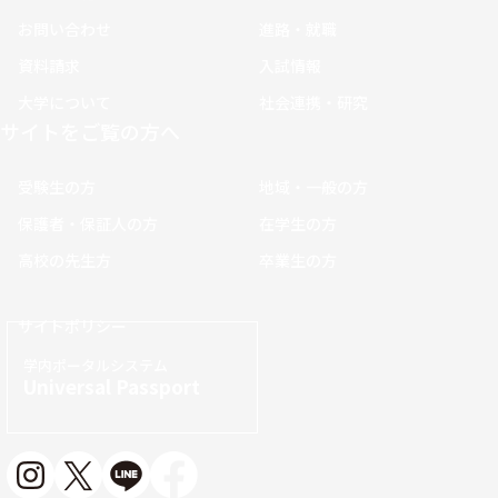
お問い合わせ
進路・就職
資料請求
入試情報
大学について
社会連携・研究
サイトをご覧の方へ
受験生の方
地域・一般の方
保護者・保証人の方
在学生の方
高校の先生方
卒業生の方
サイトポリシー
学内ポータルシステム
Universal Passport