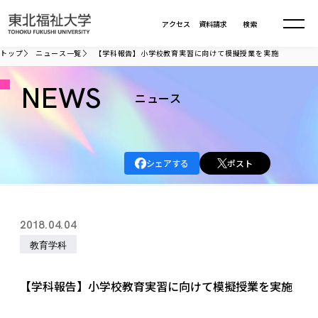
本文へ移動
アクセス
資料請求
検索
トップ
ニュース一覧
【学科報告】小学校教育実習に向けて模擬授業を実施
大学について
NEWS
ニュース
学部・大学院
大学についてTOP
シェアする
ポスト
大学理念
入試情報
学部・大学院TOP
大学理念
大学の概要
総合福祉学部
進路・就職
東北福祉大学の想い
入試情報TOP
2018.04.04
大学の概要
総合福祉学部
建学の精神・教育の理念
大学の取り組み
教育学科
共生まちづくり学部
大学の歩み
入学試験
課外活動
学長室の窓
社会福祉学科
進路・就職 TOP
大学の取り組み
共生まちづくり学部
学生・教職員・卒業生数
情報公開
教育方針
福祉心理学科
【学科報告】小学校教育実習に向けて模擬授業を実施
教育学部
社会連携・研究
デジタルパンフ
学則
共生まちづくり学科
情報公開
就職状況
国際交流
各種方針
福祉行政学科
課外活動 TOP
教育学部
カリキュラム編成ガイドライン