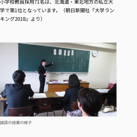
小学校教員採用71名は、北海道・東北地方の私立大
各種社会貢献活動の窓口
学びの特徴
自治体・団体等との主な協定
教員紹介・業績
学で第1位となっています。（朝日新聞社『大学ラン
伝承講座「311『伝える／備える』次世代塾」
ICT教育
研究所について
キング2018』より）
JICA草の根技術協力事業
初年次教育（リエゾンゼミⅠ）
研究者のご紹介
学びのサポート
被災地の子ども支援活動
実学臨床教育（総合福祉学部のみ履修可能）
学びのサポート
教育実践活動（教育学科学生のみ受講可能）
学費（学部学科）
禅のこころ
授業料減免・奨学金等
宿舎の紹介
学生生活サポート
学生自主活動支援
社会人学生の育児支援（一時預かり）
学生総合補償制度
スポーツ傷害保険
国語の授業の様子