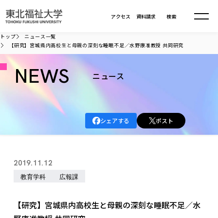
本文へ移動
アクセス
資料請求
検索
トップ
ニュース一覧
【研究】宮城県内高校生と母親の深刻な睡眠不足／水野康准教授 共同研究
大学について
NEWS
ニュース
学部・大学院
大学についてTOP
大学理念
入試情報
学部・大学院TOP
シェアする
ポスト
大学理念
大学の概要
総合福祉学部
進路・就職
東北福祉大学の想い
入試情報TOP
大学の概要
総合福祉学部
2019.11.12
建学の精神・教育の理念
大学の取り組み
共生まちづくり学部
大学の歩み
入学試験
教育学科
広報課
課外活動
学長室の窓
社会福祉学科
進路・就職 TOP
大学の取り組み
共生まちづくり学部
学生・教職員・卒業生数
情報公開
教育方針
福祉心理学科
教育学部
社会連携・研究
デジタルパンフ
【研究】宮城県内高校生と母親の深刻な睡眠不足／水
学則
共生まちづくり学科
情報公開
就職状況
国際交流
各種方針
福祉行政学科
課外活動 TOP
教育学部
カリキュラム編成ガイドライン