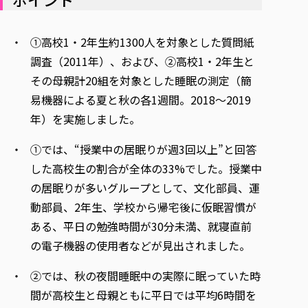
各種社会貢献活動の窓口
学びの特徴
自治体・団体等との主な協定
教員紹介・業績
伝承講座「311『伝える／備える』次世代塾」
ICT教育
研究所について
①高校1・2年生約1300人を対象とした質問紙
JICA草の根技術協力事業
初年次教育（リエゾンゼミⅠ）
研究者のご紹介
学びのサポート
調査（2011年）、および、②高校1・2年生と
被災地の子ども支援活動
実学臨床教育（総合福祉学部のみ履修可能）
学びのサポート
その母親計20組を対象とした睡眠の測定（簡
教育実践活動（教育学科学生のみ受講可能）
易機器による夏と秋の各1週間。2018～2019
学費（学部学科）
禅のこころ
年）を実施しました。
授業料減免・奨学金等
宿舎の紹介
①では、“授業中の居眠りが週3回以上”と回答
学生生活サポート
した高校生の割合が全体の33%でした。授業中
の居眠りが多いグループとして、文化部員、運
学生自主活動支援
動部員、2年生、学校から帰宅後に仮眠習慣が
社会人学生の育児支援（一時預かり）
ある、平日の勉強時間が30分未満、就寝直前
学生総合補償制度
の電子機器の使用者などが見出されました。
スポーツ傷害保険
②では、秋の夜間睡眠中の実際に眠っていた時
間が高校生と母親ともに平日では平均6時間を