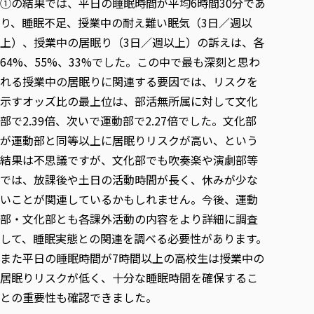
①の結果では、平日の睡眠時間が平均6時間30分であ
り、睡眠不足、授業中の耐え難い眠気（3日／週以
上）、授業中の居眠り（3日／週以上）の訴えは、各
64%、55%、33%でした。この中で最も深刻と思わ
れる授業中の居眠りに関連する要因では、リスクを
示すオッズ比の最上位は、部活無所属に対して文化
部で2.39倍、次いで運動部で2.27倍でした。文化部
が運動部と同等以上に居眠りリスクが高い、という
結果は不思議ですが、文化部でも吹奏楽や演劇部等
では、放課後や土日の活動時間が長く、休みが少な
いことが関連しているかもしれません。今後、運動
部・文化部とも各課外活動の内容をより詳細に調査
して、睡眠実態との関連を調べる必要性があります。
また平日の睡眠時間が7時間以上の高校生は授業中の
居眠りリスクが低く、十分な睡眠時間を確保するこ
との重要性も確認できました。