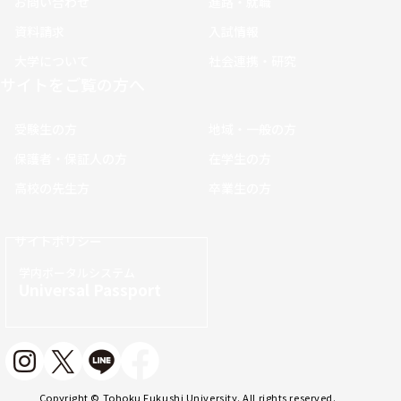
お問い合わせ
進路・就職
資料請求
入試情報
大学について
社会連携・研究
サイトをご覧の方へ
受験生の方
地域・一般の方
保護者・保証人の方
在学生の方
高校の先生方
卒業生の方
サイトポリシー
学内ポータルシステム
Universal Passport
Copyright © Tohoku Fukushi University. All rights reserved.