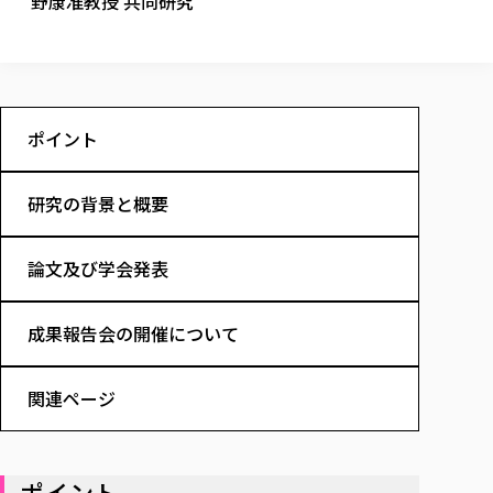
野康准教授 共同研究
校歌の歴史
健康科学部
寄附行為
進学相談会
本学のシラバスについて
教育学科
取得可能な資格・免許
校章・マーク・カラー
健康科学部
体育会・運動サークル紹介
社会連携・研究
ガバナンス・コード
国際交流TOP
一般事業主行動計画
産業福祉マネジメント学科
寄附の受け入れ
オープンキャンパス
中期事業計画
保健看護学科
東北福祉大学のキャリアサポート
公的資金等の不正使用の防止に関する基本方針
文化会・文化系サークル紹介
関連法人
交換留学生 Exchange students
事業計画／財務・事業報告
生涯教育・キャリア教育
リハビリテーション学科
社会連携・研究 TOP
情報福祉マネジメント学科
東北福祉大学のキャリアサポート
研究活動における不正行為の防止等に関する対応
ポイント
教職員募集
採用ご担当者様へ
大学評価
医療経営管理学科
大学指定団体紹介
大学広報誌「TFU Newsletter 東北福祉大学通信」
進路・就職支援
海外留学・研修
役員・評議員一覧
仏教専修科
採用ご担当者様へ
東北福祉大学の研究活動
IR情報
生涯教育・キャリア教育TOP
初年次教育（リエゾンゼミⅠ）について
関連法人
東北福祉大学のキャリア教育
研究の背景と概要
在学生の方
キャンパス案内
東北福祉大学の研究活動
学校教育法施行規則第172条の2に基づく情報公開
センター長の挨拶
外国人在学生
リエゾンゼミ・ナビ（テキスト等）
大学院
在学生の方
東北福祉大学の紀要・リポジトリ
生涯学習・社会人講座
教職課程における情報の公表
求人の受付について
東北福祉大学の研究紹介
卒業生の方
お役立ち情報（リンク集）
論文及び学会発表
取材について
大学院
東北福祉大学の紀要・リポジトリ
資格取得報奨制度について
Prospective Students
学部・学科等設置計画履行状況報告書
単独学内説明会のご案内
共同研究等をご検討の皆様へ
通信教育部
卒業生の方
産学・産学官連携
放射線モニタリング測定結果（国見キャンパス）
月例TFU実学臨床研究セミナー
総合福祉学研究科 社会福祉学専攻 修士課程
東北福祉大学求人・インターンシップ検索サイト（キャリタスU
研究紀要
よくあるご質問
情報公開規程
通信教育部
成果報告会の開催について
産学・産学官連携
卒業後のキャリア支援体制
施設利用
学生支援センター国際交流の活動
総合福祉学研究科 社会福祉学専攻 博士課程
教職研究
カリキュラム（学部・大学院）
社会貢献・地域連携活動
特別支援教育研究室
通信制大学院 総合福祉学研究科 社会福祉学専攻 修士課程
在学生による訪問、情報提供へのご協力のお願い
「高齢者のフレイル予防及びデジタルデバイド解消に向けた産官
東北福祉大学のDNA
総合福祉学研究科 福祉心理学専攻 修士課程
東北福祉大学教育・教職センター特別支援教育研究年報一覧
社会貢献・地域連携活動
関連ページ
スタッフ紹介
通信制大学院 総合福祉学研究科 福祉心理学専攻 修士課程
卒業生アンケート
同窓会
高齢者施設特化型モジュラー車いす開発
その他の就学機会
生涯学習・社会人講座
教育学研究科 教育学専攻 修士課程
芹沢銈介美術工芸館年報
TFU教育フォーラム
社会貢献への取り組み
在学生インタビュー
学生参加 × 産学官連携 ～ 「行学一如」の実践
東北福祉大学機関リポジトリ
ニュース一覧
社会貢献・地域連携活動報告書
学びの特徴
学内ポータルシステム
自治体・団体等との主な協定
ポイント
東北福祉大学オープンアクセス方針
Universal Passport