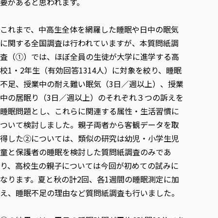
要があると思われます。
これまで、中高生全体を網羅した睡眠や日中の眠気
に関する全国調査は行われていますが、本質問紙調
査（①）では、ほぼ全員の生徒が大学に進学する高
校1・2年生（有効回答1314人）に対象を絞り、睡眠
不足、授業中の耐え難い眠気（3日／週以上）、授業
中の居眠り（3日／週以上）のそれぞれ３つの訴えを
睡眠問題とし、これらに関連する属性・生活習慣に
ついて検討しました。親子両者から客観データを取
得した②については、類似の研究は幼児・小学生児
童と保護者の睡眠を検討した質問紙調査のみであ
り、高校生の親子については今回が初めての試みに
なります。夏と秋の計2回、各1週間の睡眠測定に加
え、睡眠不足の理由など質問紙調査も行いました。