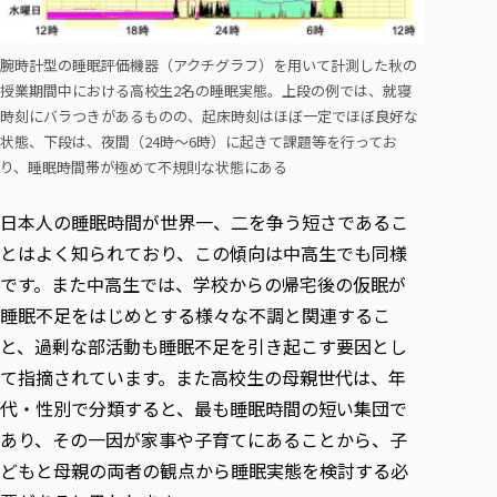
腕時計型の睡眠評価機器（アクチグラフ）を用いて計測した秋の
授業期間中における高校生2名の睡眠実態。上段の例では、就寝
時刻にバラつきがあるものの、起床時刻はほぼ一定でほぼ良好な
状態、下段は、夜間（24時～6時）に起きて課題等を行ってお
り、睡眠時間帯が極めて不規則な状態にある
日本人の睡眠時間が世界一、二を争う短さであるこ
とはよく知られており、この傾向は中高生でも同様
です。また中高生では、学校からの帰宅後の仮眠が
睡眠不足をはじめとする様々な不調と関連するこ
と、過剰な部活動も睡眠不足を引き起こす要因とし
て指摘されています。また高校生の母親世代は、年
代・性別で分類すると、最も睡眠時間の短い集団で
あり、その一因が家事や子育てにあることから、子
どもと母親の両者の観点から睡眠実態を検討する必