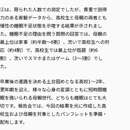
②は、限られた人数での測定でしたが、貴重で説得
力のある客観データから、高校生と母親の両者とも
慢性の睡眠不足状態を示唆する結果が示されまし
た。睡眠不足の理由を問う質問の回答では、母親の
最上位は家事（約半数～6割）、次いで高校生への対
応（約4割）で、高校生では最上位が宿題（約6
割）、次いでスマホまたはゲーム（3～5割）でし
た。
卒業後の進路を決める土台固めとなる高校1～2年、
更年期を迎え、様々な心身の変調とともに短時間睡
眠を強いられる母親世代、どちらも睡眠はとても大
切です。報告会では、今回の結果を元に作成した高
校生および母親を対象としたパンフレットを準備・
配布します。