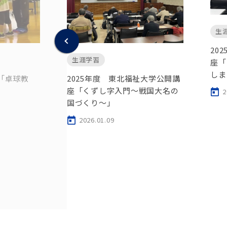
生
20
生涯学習
座「
しま
2025年度 東北福祉大学公開講
座「卓球教
座「くずし字入門～戦国大名の
2
国づくり～」
2026.01.09