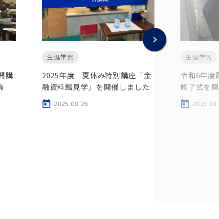
生涯学習
生涯学習
2025年度 夏休み特別講座「金
令和6年度
開講
融資料館見学」を開催しました
修了式を開
倫
2025.08.26
2025.03