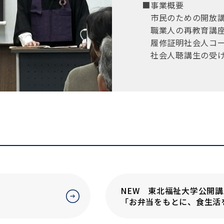
■事業概要
市民のための開放講
職業人の再教育講座
履修証明社会人コ
社会人聴講生の受け
NEW 東北
「お弁当をもとに、食生活