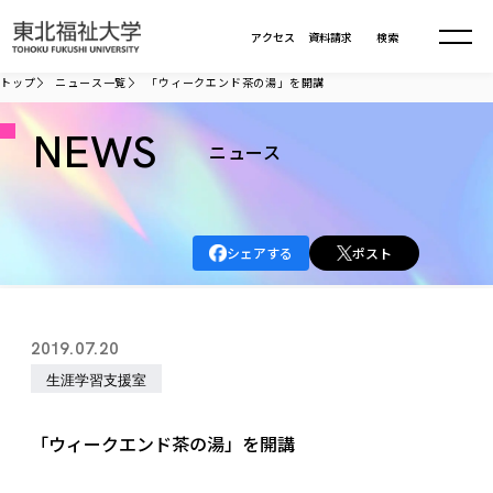
本文へ移動
アクセス
資料請求
検索
トップ
ニュース一覧
「ウィークエンド茶の湯」を開講
大学について
NEWS
ニュース
学部・大学院
大学についてTOP
シェアする
ポスト
大学理念
入試情報
学部・大学院TOP
大学理念
大学の概要
総合福祉学部
進路・就職
東北福祉大学の想い
入試情報TOP
2019.07.20
大学の概要
総合福祉学部
建学の精神・教育の理念
大学の取り組み
生涯学習支援室
共生まちづくり学部
大学の歩み
入学試験
課外活動
学長室の窓
社会福祉学科
進路・就職 TOP
大学の取り組み
共生まちづくり学部
学生・教職員・卒業生数
情報公開
教育方針
福祉心理学科
「ウィークエンド茶の湯」を開講
教育学部
社会連携・研究
デジタルパンフ
学則
共生まちづくり学科
情報公開
就職状況
国際交流
各種方針
福祉行政学科
課外活動 TOP
教育学部
カリキュラム編成ガイドライン