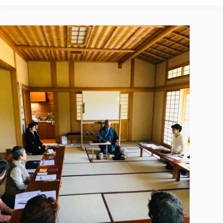
校歌の歴史
健康科学部
寄附行為
進学相談会
本学のシラバスについて
教育学科
取得可能な資格・免許
校章・マーク・カラー
健康科学部
体育会・運動サークル紹介
社会連携・研究
ガバナンス・コード
国際交流TOP
一般事業主行動計画
産業福祉マネジメント学科
寄附の受け入れ
オープンキャンパス
中期事業計画
保健看護学科
東北福祉大学のキャリアサポート
公的資金等の不正使用の防止に関する基本方針
文化会・文化系サークル紹介
関連法人
交換留学生 Exchange students
事業計画／財務・事業報告
生涯教育・キャリア教育
リハビリテーション学科
社会連携・研究 TOP
情報福祉マネジメント学科
東北福祉大学のキャリアサポート
研究活動における不正行為の防止等に関する対応
教職員募集
採用ご担当者様へ
大学評価
医療経営管理学科
大学指定団体紹介
大学広報誌「TFU Newsletter 東北福祉大学通信」
進路・就職支援
海外留学・研修
役員・評議員一覧
仏教専修科
採用ご担当者様へ
東北福祉大学の研究活動
IR情報
生涯教育・キャリア教育TOP
初年次教育（リエゾンゼミⅠ）について
関連法人
東北福祉大学のキャリア教育
在学生の方
キャンパス案内
東北福祉大学の研究活動
学校教育法施行規則第172条の2に基づく情報公開
センター長の挨拶
外国人在学生
リエゾンゼミ・ナビ（テキスト等）
大学院
在学生の方
東北福祉大学の紀要・リポジトリ
生涯学習・社会人講座
教職課程における情報の公表
求人の受付について
東北福祉大学の研究紹介
卒業生の方
お役立ち情報（リンク集）
取材について
大学院
東北福祉大学の紀要・リポジトリ
資格取得報奨制度について
Prospective Students
学部・学科等設置計画履行状況報告書
単独学内説明会のご案内
共同研究等をご検討の皆様へ
通信教育部
卒業生の方
産学・産学官連携
放射線モニタリング測定結果（国見キャンパス）
月例TFU実学臨床研究セミナー
総合福祉学研究科 社会福祉学専攻 修士課程
東北福祉大学求人・インターンシップ検索サイト（キャリタスU
研究紀要
よくあるご質問
情報公開規程
通信教育部
産学・産学官連携
卒業後のキャリア支援体制
施設利用
学生支援センター国際交流の活動
総合福祉学研究科 社会福祉学専攻 博士課程
教職研究
カリキュラム（学部・大学院）
社会貢献・地域連携活動
特別支援教育研究室
通信制大学院 総合福祉学研究科 社会福祉学専攻 修士課程
在学生による訪問、情報提供へのご協力のお願い
「高齢者のフレイル予防及びデジタルデバイド解消に向けた産官
東北福祉大学のDNA
総合福祉学研究科 福祉心理学専攻 修士課程
東北福祉大学教育・教職センター特別支援教育研究年報一覧
社会貢献・地域連携活動
スタッフ紹介
通信制大学院 総合福祉学研究科 福祉心理学専攻 修士課程
卒業生アンケート
同窓会
高齢者施設特化型モジュラー車いす開発
その他の就学機会
生涯学習・社会人講座
教育学研究科 教育学専攻 修士課程
芹沢銈介美術工芸館年報
TFU教育フォーラム
社会貢献への取り組み
在学生インタビュー
学生参加 × 産学官連携 ～ 「行学一如」の実践
東北福祉大学機関リポジトリ
ニュース一覧
社会貢献・地域連携活動報告書
学びの特徴
学内ポータルシステム
自治体・団体等との主な協定
東北福祉大学オープンアクセス方針
Universal Passport