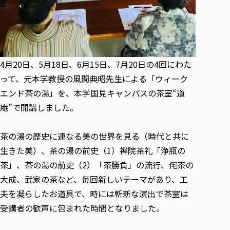
各種社会貢献活動の窓口
学びの特徴
自治体・団体等との主な協定
教員紹介・業績
伝承講座「311『伝える／備える』次世代塾」
ICT教育
研究所について
JICA草の根技術協力事業
初年次教育（リエゾンゼミⅠ）
研究者のご紹介
学びのサポート
被災地の子ども支援活動
実学臨床教育（総合福祉学部のみ履修可能）
学びのサポート
4月20日、5月18日、6月15日、7月20日の4回にわた
教育実践活動（教育学科学生のみ受講可能）
学費（学部学科）
って、元本学教授の風間典昭先生による「ウィーク
禅のこころ
エンド茶の湯」を、本学国見キャンパスの茶室“道
授業料減免・奨学金等
庵”で開講しました。
宿舎の紹介
学生生活サポート
茶の湯の歴史に連なる美の世界を見る（時代と共に
学生自主活動支援
生きた美）、茶の湯の前史（1）禅院茶礼「浄瓶の
社会人学生の育児支援（一時預かり）
茶」、茶の湯の前史（2）「茶勝負」の流行、侘茶の
学生総合補償制度
大成、武家の茶など、毎回新しいテーマがあり、工
スポーツ傷害保険
夫を凝らしたお道具で、時には斬新な演出で茶室は
受講者の歓声に包まれた時間となりました。