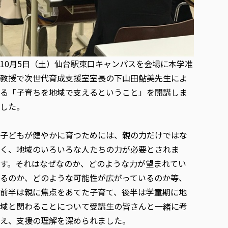
各種社会貢献活動の窓口
学びの特徴
自治体・団体等との主な協定
教員紹介・業績
伝承講座「311『伝える／備える』次世代塾」
ICT教育
研究所について
JICA草の根技術協力事業
初年次教育（リエゾンゼミⅠ）
研究者のご紹介
学びのサポート
被災地の子ども支援活動
実学臨床教育（総合福祉学部のみ履修可能）
学びのサポート
10月5日（土）仙台駅東口キャンパスを会場に本学准
教育実践活動（教育学科学生のみ受講可能）
学費（学部学科）
教授で次世代育成支援室室長の下山田鮎美先生によ
禅のこころ
る「子育ちを地域で支えるということ」を開講しま
授業料減免・奨学金等
した。
宿舎の紹介
学生生活サポート
子どもが健やかに育つためには、親の力だけではな
学生自主活動支援
く、地域のいろいろな人たちの力が必要とされま
社会人学生の育児支援（一時預かり）
す。それはなぜなのか、どのような力が望まれてい
学生総合補償制度
るのか、どのような可能性が広がっているのか等、
スポーツ傷害保険
前半は親に焦点をあてた子育て、後半は学童期に地
域と関わることについて受講生の皆さんと一緒に考
え、支援の理解を深められました。