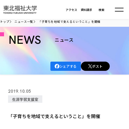
本文へ移動
アクセス
資料請求
検索
トップ
ニュース一覧
「子育ちを地域で支えるということ」を開催
大学について
NEWS
ニュース
学部・大学院
大学についてTOP
シェアする
ポスト
大学理念
入試情報
学部・大学院TOP
大学理念
大学の概要
総合福祉学部
進路・就職
東北福祉大学の想い
入試情報TOP
2019.10.05
大学の概要
総合福祉学部
建学の精神・教育の理念
大学の取り組み
生涯学習支援室
共生まちづくり学部
大学の歩み
入学試験
課外活動
学長室の窓
社会福祉学科
進路・就職 TOP
大学の取り組み
共生まちづくり学部
学生・教職員・卒業生数
情報公開
教育方針
福祉心理学科
「子育ちを地域で支えるということ」を開催
教育学部
社会連携・研究
デジタルパンフ
学則
共生まちづくり学科
情報公開
就職状況
国際交流
各種方針
福祉行政学科
課外活動 TOP
教育学部
カリキュラム編成ガイドライン