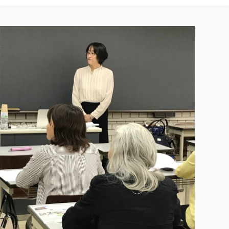
校歌の歴史
健康科学部
寄附行為
進学相談会
本学のシラバスについて
教育学科
取得可能な資格・免許
校章・マーク・カラー
健康科学部
体育会・運動サークル紹介
社会連携・研究
ガバナンス・コード
国際交流TOP
一般事業主行動計画
産業福祉マネジメント学科
寄附の受け入れ
オープンキャンパス
中期事業計画
保健看護学科
東北福祉大学のキャリアサポート
公的資金等の不正使用の防止に関する基本方針
文化会・文化系サークル紹介
関連法人
交換留学生 Exchange students
事業計画／財務・事業報告
生涯教育・キャリア教育
リハビリテーション学科
社会連携・研究 TOP
情報福祉マネジメント学科
東北福祉大学のキャリアサポート
研究活動における不正行為の防止等に関する対応
教職員募集
採用ご担当者様へ
大学評価
医療経営管理学科
大学指定団体紹介
大学広報誌「TFU Newsletter 東北福祉大学通信」
進路・就職支援
海外留学・研修
役員・評議員一覧
仏教専修科
採用ご担当者様へ
東北福祉大学の研究活動
IR情報
生涯教育・キャリア教育TOP
初年次教育（リエゾンゼミⅠ）について
関連法人
東北福祉大学のキャリア教育
在学生の方
キャンパス案内
東北福祉大学の研究活動
学校教育法施行規則第172条の2に基づく情報公開
センター長の挨拶
外国人在学生
リエゾンゼミ・ナビ（テキスト等）
大学院
在学生の方
東北福祉大学の紀要・リポジトリ
生涯学習・社会人講座
教職課程における情報の公表
求人の受付について
東北福祉大学の研究紹介
卒業生の方
お役立ち情報（リンク集）
取材について
大学院
東北福祉大学の紀要・リポジトリ
資格取得報奨制度について
Prospective Students
学部・学科等設置計画履行状況報告書
単独学内説明会のご案内
共同研究等をご検討の皆様へ
通信教育部
卒業生の方
産学・産学官連携
放射線モニタリング測定結果（国見キャンパス）
月例TFU実学臨床研究セミナー
総合福祉学研究科 社会福祉学専攻 修士課程
東北福祉大学求人・インターンシップ検索サイト（キャリタスU
研究紀要
よくあるご質問
情報公開規程
通信教育部
産学・産学官連携
卒業後のキャリア支援体制
施設利用
学生支援センター国際交流の活動
総合福祉学研究科 社会福祉学専攻 博士課程
教職研究
カリキュラム（学部・大学院）
社会貢献・地域連携活動
特別支援教育研究室
通信制大学院 総合福祉学研究科 社会福祉学専攻 修士課程
在学生による訪問、情報提供へのご協力のお願い
「高齢者のフレイル予防及びデジタルデバイド解消に向けた産官
東北福祉大学のDNA
総合福祉学研究科 福祉心理学専攻 修士課程
東北福祉大学教育・教職センター特別支援教育研究年報一覧
社会貢献・地域連携活動
スタッフ紹介
通信制大学院 総合福祉学研究科 福祉心理学専攻 修士課程
卒業生アンケート
同窓会
高齢者施設特化型モジュラー車いす開発
その他の就学機会
生涯学習・社会人講座
教育学研究科 教育学専攻 修士課程
芹沢銈介美術工芸館年報
TFU教育フォーラム
社会貢献への取り組み
在学生インタビュー
学生参加 × 産学官連携 ～ 「行学一如」の実践
東北福祉大学機関リポジトリ
ニュース一覧
社会貢献・地域連携活動報告書
学びの特徴
学内ポータルシステム
自治体・団体等との主な協定
東北福祉大学オープンアクセス方針
Universal Passport