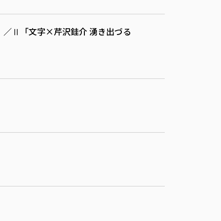
）／Ⅱ「文字×芹沢銈介 湧き出づる