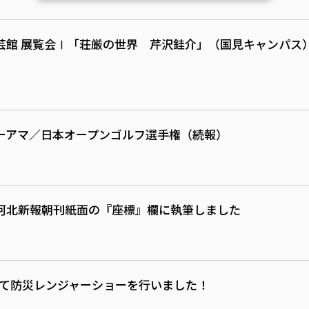
芸館 展覧会Ⅰ「荘厳の世界 芹沢銈介」（国見キャンパス
ーアマ／日本オープンゴルフ選手権（続報）
河北新報朝刊紙面の『座標』欄に執筆しました
にて防災レンジャーショーを行いました！