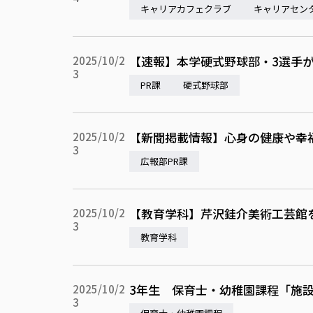
キャリアカフェクラブ
キャリアセン
【速報】本学硬式野球部・3選手
2025/10/2
3
PR課
硬式野球部
【新聞掲載情報】心身の健康や幸福
2025/10/2
3
広報部PR課
【教育学科】芹沢銈介美術工芸館
2025/10/2
3
教育学科
3年生 保育士・幼稚園課程「施
2025/10/2
3