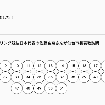
ました！
ウリング競技日本代表の佐藤杏奈さんが仙台市長表敬訪問
9
10
11
12
13
14
15
16
17
32
33
34
35
36
37
38
39
40
47
48
49
50
51