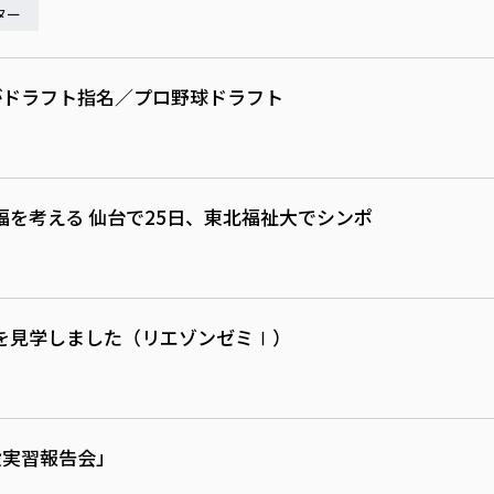
ター
がドラフト指名／プロ野球ドラフト
を考える 仙台で25日、東北福祉大でシンポ
を見学しました（リエゾンゼミⅠ）
設実習報告会」