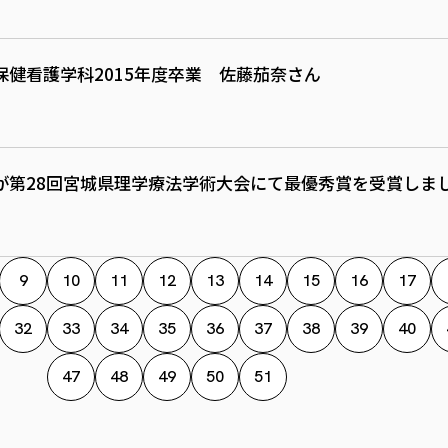
健看護学科2015年度卒業 佐藤茄奈さん
が第28回宮城県理学療法学術大会にて最優秀賞を受賞しま
9
10
11
12
13
14
15
16
17
32
33
34
35
36
37
38
39
40
47
48
49
50
51