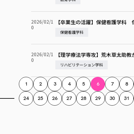
【卒業生の活躍】保健看護学科 保
2026/02/1
0
保健看護学科
【理学療法学専攻】荒木草太助教
2026/02/1
0
リハビリテーション学科
1
2
3
4
5
6
7
8
24
25
26
27
28
29
30
31