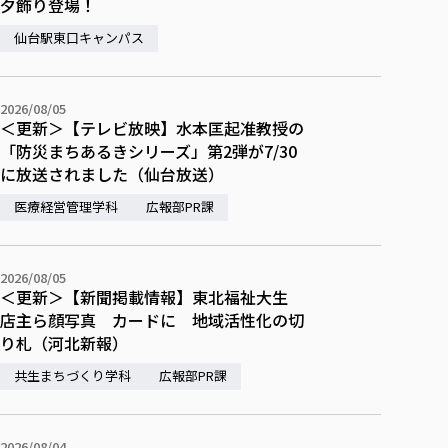
夕飾り登場！
仙台駅東口キャンパス
2026/08/05
＜更新＞【テレビ放映】水本匡起准教授の
「防災まちあるきシリーズ」第2弾が7/30
に放送されました（仙台放送）
医療経営管理学科
広報部PR課
2026/08/05
＜更新＞【新聞掲載情報】東北福祉大生
店主ら顔写真 カードに 地域活性化の切
り札（河北新報）
共生まちづくり学科
広報部PR課
2026/08/04