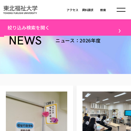
本文へ移動
アクセス
資料請求
検索
トップ
2026年度ニュース一覧（1）
絞り込み検索を開く
大学について
NEWS
ニュース：2026年度
テーマ
学部・大学院
すべて
キャンパスニュース
大学理念
学部学科の活動
卒業生の活躍
入試情報
大学理念
進路・就職
学生・課外活動
大学の概要
総合福祉学部
進路・就職
東北福祉大学の想い
メディア
社会連携
大学の概要
総合福祉学部
建学の精神・教育の理念
大学の取り組み
研究
共生まちづくり学部
大学の歩み
入学試験
課外活動
学長室の窓
社会福祉学科
大学の取り組み
配信対象
共生まちづくり学部
学生・教職員・卒業生数
情報公開
教育方針
福祉心理学科
教育学部
社会連携・研究
すべて
受験生向け
デジタルパンフ
学則
共生まちづくり学科
情報公開
就職状況
国際交流
各種方針
福祉行政学科
教育学部
カリキュラム編成ガイドライン
高校の先生向け
地域・一般向け