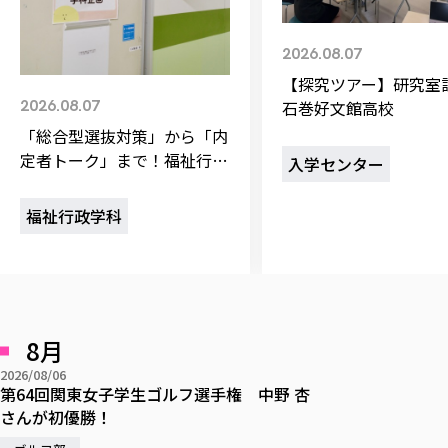
校歌の歴史
健康科学部
寄附行為
進学相談会
本学のシラバスについて
教育学科
取得可能な資格・免許
校章・マーク・カラー
在学生向け
卒業生向け
健康科学部
体育会・運動サークル紹介
社会連携・研究
ガバナンス・コード
2026.08.07
一般事業主行動計画
産業福祉マネジメント学科
寄附の受け入れ
オープンキャンパス
保護者向け
中期事業計画
保健看護学科
東北福祉大学のキャリアサポート
【探究ツアー】研究室
公的資金等の不正使用の防止に関する基本方針
文化会・文化系サークル紹介
関連法人
交換留学生 Exchange students
2026.08.07
石巻好文館高校
事業計画／財務・事業報告
生涯教育・キャリア教育
リハビリテーション学科
情報福祉マネジメント学科
東北福祉大学のキャリアサポート
研究活動における不正行為の防止等に関する対応
教職員募集
採用ご担当者様へ
「総合型選抜対策」から「内
大学評価
医療経営管理学科
大学指定団体紹介
大学広報誌「TFU Newsletter 東北福祉大学通信」
進路・就職支援
海外留学・研修
役員・評議員一覧
定者トーク」まで！福祉行政
入学センター
仏教専修科
採用ご担当者様へ
東北福祉大学の研究活動
IR情報
初年次教育（リエゾンゼミⅠ）について
関連
東北福祉大学のキャリア教育
学科オープンキャンパス
在学生の方
キャンパス案内
東北福祉大学の研究活動
学校教育法施行規則第172条の2に基づく情報公開
センター長の挨拶
外国人在学生
リエゾンゼミ・ナビ（テキスト等）
福祉行政学科
大学院
在学生の方
東北福祉大学の紀要・リポジトリ
生涯学習・社会人講座
教職課程における情報の公表
求人の受付について
東北福祉大学の研究紹介
卒業生の方
お役立ち情報（リンク集）
取材に
大学院
東北福祉大学の紀要・リポジトリ
資格取得報奨制度について
Prospective Students
学部・学科等設置計画履行状況報告書
単独学内説明会のご案内
共同研究等をご検討の皆様へ
通信教育部
卒業生の方
産学・産学官連携
放射線モニタリング測定結果（国見キャンパス）
月例TFU実学臨床研究セミナー
総合福祉学研究科 社会福祉学専攻 修士課程
東北福祉大学求人・インターンシップ検索サイト（キャリタスU
研究紀要
よくあるご質問
情報公開規程
通信教育部
産学・産学官連携
卒業後のキャリア支援体制
施設
学生支援センター国際交流の活動
総合福祉学研究科 社会福祉学専攻 博士課程
教職研究
カリキュラム（学部・大学院）
社会貢献・地域連携活動
特別支援教育研究室
通信制大学院 総合福祉学研究科 社会福祉学専攻 修士課程
在学生による訪問、情報提供へのご協力のお願い
「高齢者のフレイル予防及びデジタルデバイド解消に向けた産官
東北福祉大学のDNA
8月
総合福祉学研究科 福祉心理学専攻 修士課程
東北福祉大学教育・教職センター特別支援教育研究年報一覧
社会貢献・地域連携活動
スタッフ紹介
通信制大学院 総合福祉学研究科 福祉心理学専攻 修士課程
卒業生アンケート
同
高齢者施設特化型モジュラー車いす開発
その他の就学機会
生涯学習・社会人講座
2026/08/06
教育学研究科 教育学専攻 修士課程
芹沢銈介美術工芸館年報
TFU教育フォーラム
社会貢献への取り組み
第64回関東女子学生ゴルフ選手権 中野 杏
在学生インタビュー
学生参加 × 産学官連携 ～ 「行学一如」の実践
東北福祉大学機関リポジトリ
ニュース一覧
さんが初優勝！
社会貢献・地域連携活動報告書
学びの特徴
学内ポータ
自治体・団体等との主な協定
東北福祉大学オープンアクセス方針
Universal 