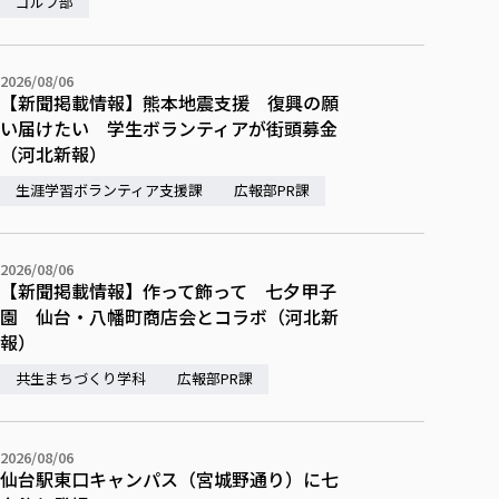
ゴルフ部
各種社会貢献活動の窓口
学びの特徴
自治体・団体等との主な協定
教員紹介・業績
伝承講座「311『伝える／備える』次世代塾」
ICT教育
研究所について
JICA草の根技術協力事業
2026/08/06
初年次教育（リエゾンゼミⅠ）
研究者のご紹介
学びのサポート
【新聞掲載情報】熊本地震支援 復興の願
被災地の子ども支援活動
実学臨床教育（総合福祉学部のみ履修可能）
学びのサポート
い届けたい 学生ボランティアが街頭募金
（河北新報）
教育実践活動（教育学科学生のみ受講可能）
学費（学部学科）
禅のこころ
生涯学習ボランティア支援課
広報部PR課
授業料減免・奨学金等
宿舎の紹介
学生生活サポート
2026/08/06
【新聞掲載情報】作って飾って 七夕甲子
学生自主活動支援
園 仙台・八幡町商店会とコラボ（河北新
社会人学生の育児支援（一時預かり）
報）
学生総合補償制度
共生まちづくり学科
広報部PR課
スポーツ傷害保険
2026/08/06
仙台駅東口キャンパス（宮城野通り）に七