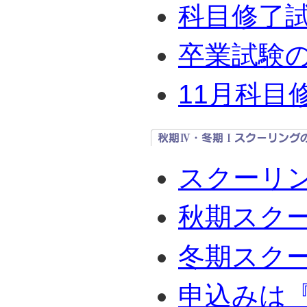
科目修了
卒業試験
11月科目
スクーリ
秋期スク
冬期スク
申込みは