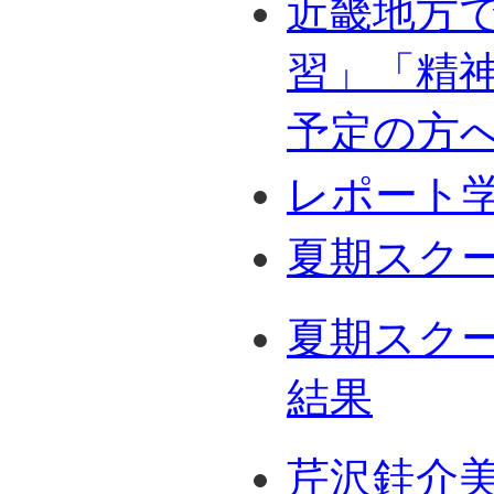
近畿地方
習」「精
予定の方
レポート
夏期スク
夏期スク
結果
芹沢銈介