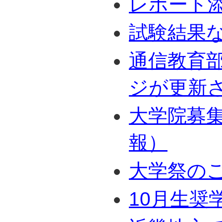
レポート
試験結果
通信教育
ジが更新
大学院募
報）
大学祭の
10月生奨