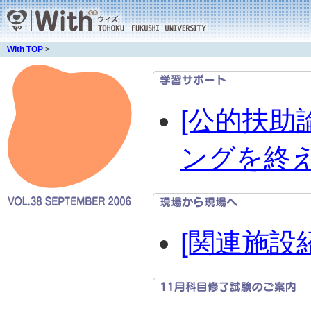
With TOP
>
[公的扶助
ングを終
[関連施設