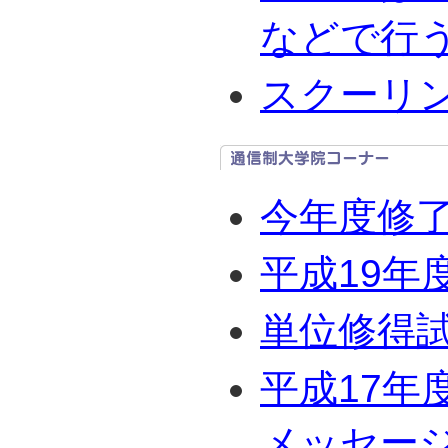
などで行
スクーリ
今年度修
平成19年
単位修得
平成17年
メッセージ