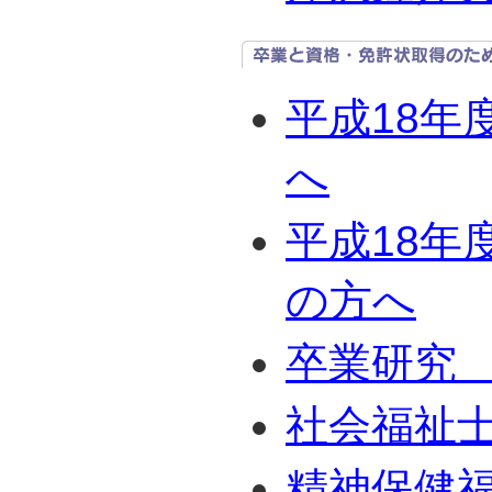
平成18年
へ
平成18年
の方へ
卒業研究
社会福祉
精神保健