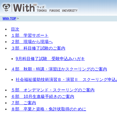
With TOP
>
目次
１部 学習サポート
２部 現場から現場へ
３部 科目修了試験のご案内
9月科目修了試験 受験申込みハガキ
４部 秋期・特講・演習ほかスクーリングのご案内
社会福祉援助技術演習Ｂ・演習Ⅱ スクーリング申込
５部 オンデマンド・スクーリングのご案内
６部 10月生進級手続きのご案内
７部 ご案内
８部 卒業と資格・免許状取得のために