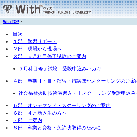
With TOP
>
目次
１部 学習サポート
２部 現場から現場へ
３部 ５月科目修了試験のご案内
５月科目修了試験 受験申込みハガキ
４部 春期Ⅱ・Ⅲ・演習・特講ほかスクーリングのご案
社会福祉援助技術演習Ａ・Ⅰスクーリング受講申込み
５部 オンデマンド・スクーリングのご案内
６部 ４月新入生の方へ
７部 ご案内
８部 卒業と資格・免許状取得のために