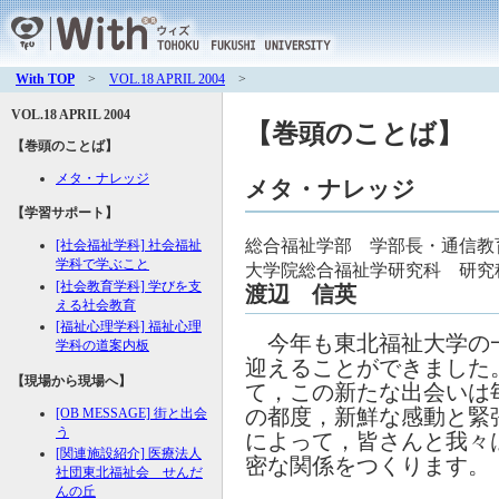
With TOP
>
VOL.18 APRIL 2004
>
VOL.18 APRIL 2004
【巻頭のことば】
【巻頭のことば】
メタ・ナレッジ
メタ・ナレッジ
【学習サポート】
総合福祉学部 学部長・通信教
[社会福祉学科] 社会福祉
学科で学ぶこと
大学院総合福祉学研究科 研究
[社会教育学科] 学びを支
渡辺 信英
える社会教育
[福祉心理学科] 福祉心理
今年も東北福祉大学の
学科の道案内板
迎えることができました
【現場から現場へ】
て，この新たな出会いは
の都度，新鮮な感動と緊
[OB MESSAGE] 街と出会
う
によって，皆さんと我々
[関連施設紹介] 医療法人
密な関係をつくります。
社団東北福祉会 せんだ
んの丘