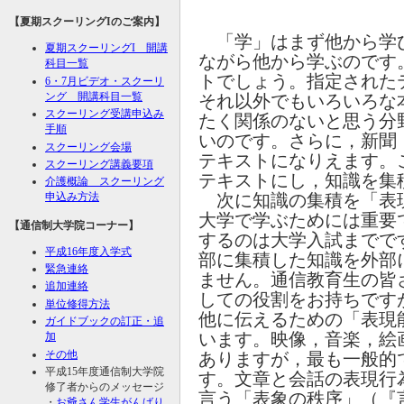
【夏期スクーリング
I
のご案内】
「学」はまず他から学
夏期スクーリング
I
開講
ながら他から学ぶのです
科目一覧
トでしょう。指定された
6・7月ビデオ・スクーリ
ング 開講科目一覧
それ以外でもいろいろな
スクーリング受講申込み
たく関係のないと思う分
手順
いのです。さらに，新聞
スクーリング会場
テキストになりえます。
スクーリング講義要項
テキストにし，知識を集
介護概論 スクーリング
申込み方法
次に知識の集積を「表
大学で学ぶためには重要
【通信制大学院コーナー】
するのは大学入試までで
平成16年度入学式
部に集積した知識を外部
緊急連絡
ません。通信教育生の皆
追加連絡
しての役割をお持ちです
単位修得方法
他に伝えるための「表現
ガイドブックの訂正・追
います。映像，音楽，絵
加
その他
ありますが，最も一般的
平成15年度通信制大学院
す。文章と会話の表現行
修了者からのメッセージ
言う「表象の秩序」（『
・
お爺さん学生がんばり