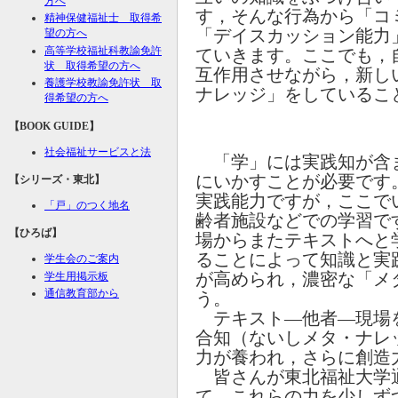
方へ
す，そんな行為から「コ
精神保健福祉士 取得希
「デイスカッション能力
望の方へ
高等学校福祉科教諭免許
ていきます。ここでも，
状 取得希望の方へ
互作用させながら，新し
養護学校教諭免許状 取
ナレッジ」をしているこ
得希望の方へ
【BOOK GUIDE】
社会福祉サービスと法
「学」には実践知が含
にいかすことが必要です
【シリーズ・東北】
実践能力ですが，ここで
「戸」のつく地名
齢者施設などでの学習で
【ひろば】
場からまたテキストへと
ることによって知識と実
学生会のご案内
が高められ，濃密な「メ
学生用掲示板
通信教育部から
う。
テキスト—他者—現場
合知（ないしメタ・ナレ
力が養われ，さらに創造
皆さんが東北福祉大学
て，これらの力を少しず