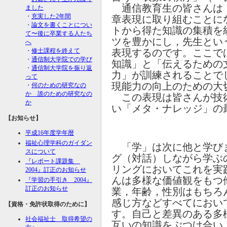
通信教育生の皆さんは
ました
・
充実した2年間
章表現に取り組むことに
・
論文を書くことについ
トから得た知識の集積を
て〜後に卒業する人たち
ツを豊かにし，先生とい
へ
・
修士課程を終えて
表現するのです。ここで
・
通信制大学院での学び
知識」と「伝えるための
・
通信制大学院を振り返
力」が訓練されることで
って
現能力の向上のための大
・
何のための研究なの
か 誰のための研究なの
この表現は皆さんが技
か
い「メタ・ナレッジ」の
【お知らせ】
平成16年度学年暦
福祉心理学科のガイダン
「学」は次に他と学び
スについて
グ（対話）しながら学ぶ
『レポート課題集
リングにおいてこれを実
2004』訂正のお知らせ
んは多様な価値観をもつ
『学習の手引き 2004』
訂正のお知らせ
業，年齢，性別はもちろ
感じ方などすべてにおい
【資格・免許状取得のために】
す。自己と差異のある多
社会福祉士 取得希望の
互いの知識をぶつけ合い