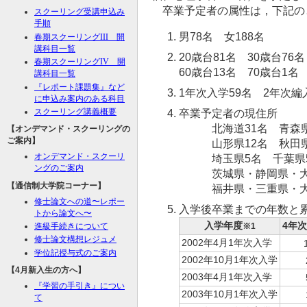
卒業予定者の属性は，下記の
スクーリング受講申込み
手順
男78名 女188名
春期スクーリング
III
開
講科目一覧
20歳台81名 30歳台76名
春期スクーリング
IV
開
60歳台13名 70歳台1名
講科目一覧
『レポート課題集』など
1年次入学59名 2年次編
に申込み案内のある科目
スクーリング講義概要
卒業予定者の現住所
北海道31名 青森県15
【オンデマンド・スクーリングの
ご案内】
山形県12名 秋田県17
オンデマンド・スクーリ
埼玉県5名 千葉県5名
ングのご案内
茨城県・静岡県・大阪
【通信制大学院コーナー】
福井県・三重県・大分
修士論文への道〜レポー
入学後卒業までの年数と
トから論文へ〜
入学年度
4年
※1
進級手続きについて
修士論文構想レジュメ
2002年4月1年次入学
学位記授与式のご案内
2002年10月1年次入学
【4月新入生の方へ】
2003年4月1年次入学
『学習の手引き』につい
2003年10月1年次入学
て