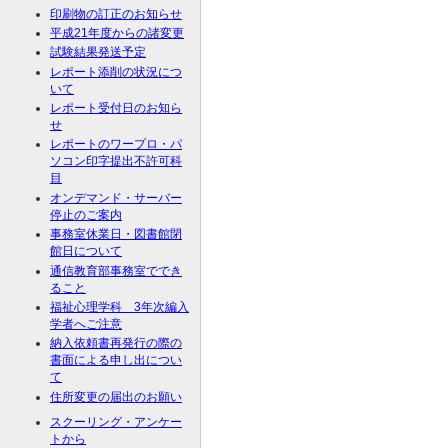
印刷物の訂正のお知らせ
平成21年度からの諸変更
試験結果発送予定
レポート添削の状況につ
いて
レポート受付日のお知ら
せ
レポートのワープロ・パ
ソコン印字提出不許可科
目
オンデマンド・サーバー
停止のご案内
事務室休業日・図書館閉
館日について
通信教育部事務室ででき
ること
福祉心理学科 3年次編入
学者へご注意
納入依頼書再発行の際の
書面による申し出につい
て
住所変更の届出のお願い
スクーリング・アンケー
トから