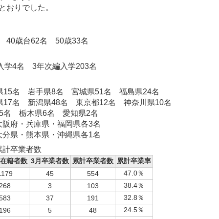
とおりでした。
 40歳台62名 50歳33名
入学4名 3年次編入学203名
名 岩手県8名 宮城県51名 福島県24名
名 新潟県48名 東京都12名 神奈川県10名
 栃木県6名 愛知県2名
府・兵庫県・福岡県各3名
県・熊本県・沖縄県各1名
累計卒業者数
次在籍者数
3月卒業者数
累計卒業者数
累計卒業率
47.0％
1179
45
554
38.4％
268
3
103
32.8％
583
37
191
24.5％
196
5
48