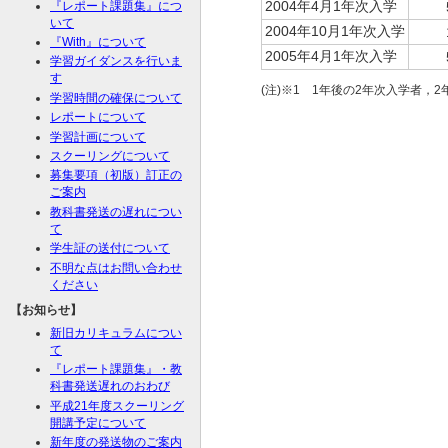
2004年4月1年次入学
『レポート課題集』につ
いて
2004年10月1年次入学
『With』について
2005年4月1年次入学
学習ガイダンスを行いま
す
(注)※1 1年後の2年次入学者，
学習時間の確保について
レポートについて
学習計画について
スクーリングについて
募集要項（初版）訂正の
ご案内
教科書発送の遅れについ
て
学生証の送付について
不明な点はお問い合わせ
ください
【お知らせ】
新旧カリキュラムについ
て
『レポート課題集』・教
科書発送遅れのおわび
平成21年度スクーリング
開講予定について
新年度の発送物のご案内