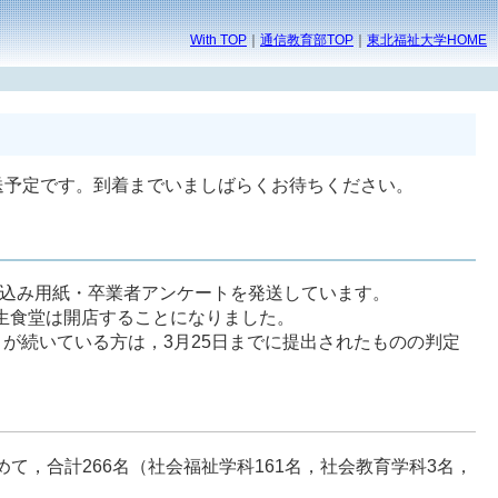
With TOP
｜
通信教育部TOP
｜
東北福祉大学HOME
日発送予定です。到着までいましばらくお待ちください。
込み用紙・卒業者アンケートを発送しています。
学生食堂は開店することになりました。
が続いている方は，3月25日までに提出されたものの判定
て，合計266名（社会福祉学科161名，社会教育学科3名，