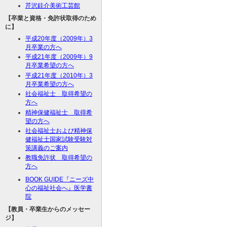
芹沢銈介美術工芸館
【卒業と資格・免許状取得のため
に】
平成20年度（2009年）3
月卒業の方へ
平成21年度（2009年）9
月卒業希望の方へ
平成21年度（2010年）3
月卒業希望の方へ
社会福祉士 取得希望の
方へ
精神保健福祉士 取得希
望の方へ
社会福祉士および精神保
健福祉士国家試験受験対
策講義のご案内
教職免許状 取得希望の
方へ
BOOK GUIDE『ニーズ中
心の福祉社会へ』医学書
院
【教員・卒業生からのメッセー
ジ】