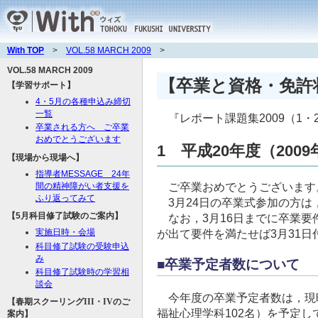
With TOP
>
VOL.58 MARCH 2009
>
VOL.58 MARCH 2009
【卒業と資格・免許
【学習サポート】
4・5月の各種申込み締切
一覧
『レポート課題集2009（1・
卒業される方へ ご卒業
おめでとうございます
1 平成20年度（200
【現場から現場へ】
指導者MESSAGE 24年
間の精神障がい者支援を
ご卒業おめでとうございます。
ふり返ってみて
3月24日の卒業式参加の方は，
【5月科目修了試験のご案内】
なお，3月16日までに卒業要
実施日時・会場
が出て要件を満たせば3月31
科目修了試験の受験申込
み
■卒業予定者数について
科目修了試験時の学習相
談会
今年度の卒業予定者数は，現時点
【春期スクーリング
III・IV
のご
福祉心理学科102名）を予定し
案内】