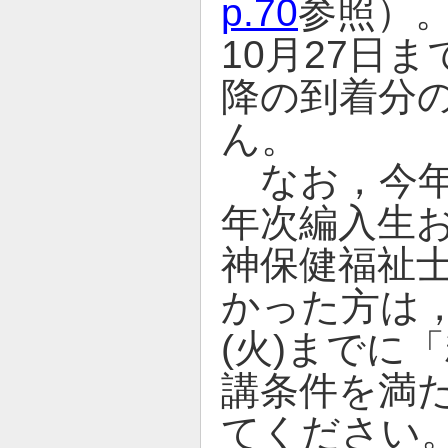
p.70
参照）
10月27日
降の到着分
ん。
なお，今年
年次編入生
神保健福祉
かった方は，
(火)までに
講条件を満
てください