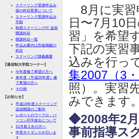
8月に実習申
スクーリング受講申込み
後の科目変更について
スクーリング受講申込み
日〜7月10
手順
秋期スクーリング
IV
追加
習」を希望す
開講科目
開講科目一覧
下記の実習
申込み案内は別途掲載の
科目
スクーリング講義概要
込みを行っ
【通信制大学院コーナー】
集2007（3・
今年度修了希望の方へ
来年度（平成20年度）修
了希望の方へ
照）。実習
その他
みできます
【お知らせ】
平成19年度スクーリング
追加開講のご案内
◆2008年
レポートのワープロ・パ
ソコン印字提出について
10月新入生の方へ
事前指導ス
学習ガイダンスを行いま
す