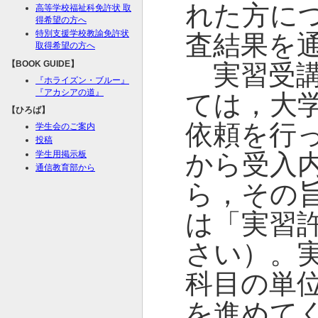
れた方に
高等学校福祉科免許状 取
得希望の方へ
特別支援学校教諭免許状
査結果を
取得希望の方へ
【BOOK GUIDE】
実習受講
『ホライズン・ブルー』
『アカシアの道』
ては，大
【ひろば】
依頼を行
学生会のご案内
投稿
学生用掲示板
から受入
通信教育部から
ら，その
は「実習
さい）。実
科目の単
を進めて