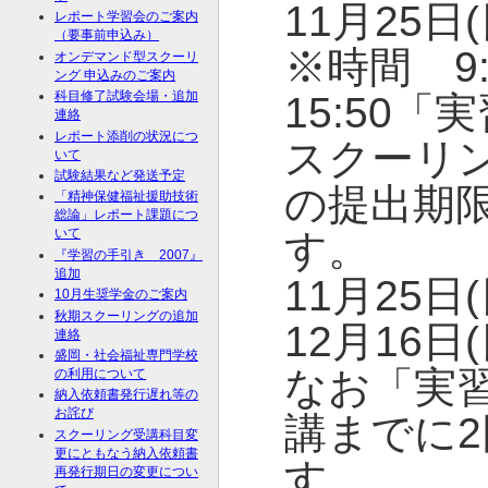
11月25日
レポート学習会のご案内
（要事前申込み）
※時間 9:3
オンデマンド型スクーリ
ング 申込みのご案内
科目修了試験会場・追加
15:50
連絡
レポート添削の状況につ
スクーリ
いて
試験結果など発送予定
の提出期
「精神保健福祉援助技術
総論」レポート課題につ
いて
す。
『学習の手引き 2007』
追加
11月25日
10月生奨学金のご案内
秋期スクーリングの追加
12月16日
連絡
盛岡・社会福祉専門学校
なお「実
の利用について
納入依頼書発行遅れ等の
お詫び
講までに
スクーリング受講科目変
更にともなう納入依頼書
す。
再発行期日の変更につい