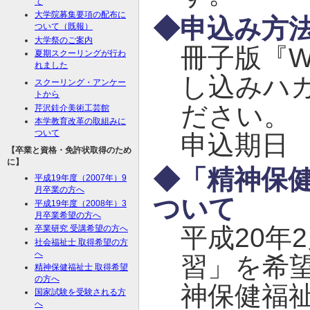
て
大学院募集要項の配布に
◆申込み方
ついて（既報）
大学祭のご案内
冊子版『W
夏期スクーリングが行わ
れました
し込みハ
スクーリング・アンケー
トから
ださい。
芹沢銈介美術工芸館
本学教育改革の取組みに
ついて
申込期日 
【卒業と資格・免許状取得のため
に】
◆「精神保
平成19年度（2007年）9
月卒業の方へ
ついて
平成19年度（2008年）3
月卒業希望の方へ
平成20年
卒業研究 受講希望の方へ
社会福祉士 取得希望の方
へ
習」を希
精神保健福祉士 取得希望
の方へ
神保健福
国家試験を受験される方
へ