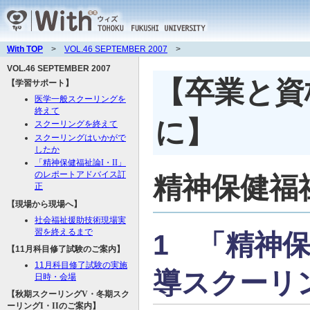
With TOP
>
VOL.46 SEPTEMBER 2007
>
VOL.46 SEPTEMBER 2007
【卒業と資
【学習サポート】
医学一般スクーリングを
終えて
に】
スクーリングを終えて
スクーリングはいかがで
したか
「精神保健福祉論
I
・
II
」
のレポートアドバイス訂
精神保健福
正
【現場から現場へ】
社会福祉援助技術現場実
習を終えるまで
1 「精神
【11月科目修了試験のご案内】
11月科目修了試験の実施
導スクーリ
日時・会場
【秋期スクーリング
V
・冬期スク
ーリング
I
・
II
のご案内】