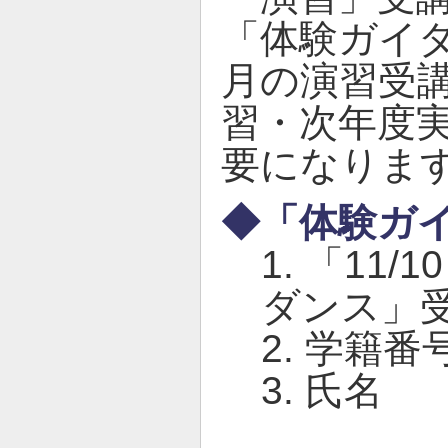
「体験ガイダ
月の演習受
習・次年度
要になりま
◆「体験ガ
1. 「1
ダンス」
2. 学籍
3. 氏名