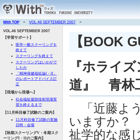
With TOP
>
VOL.46 SEPTEMBER 2007
>
VOL.46 SEPTEMBER 2007
【BOOK G
【学習サポート】
医学一般スクーリングを
終えて
スクーリングを終えて
『ホライズ
スクーリングはいかがで
したか
「精神保健福祉論
I
・
II
」
のレポートアドバイス訂
道』 青林
正
【現場から現場へ】
社会福祉援助技術現場実
「近藤よう
習を終えるまで
【11月科目修了試験のご案内】
いますか？
11月科目修了試験の実施
日時・会場
祉学的な感
【秋期スクーリング
V
・冬期スク
ーリング
I
・
II
のご案内】