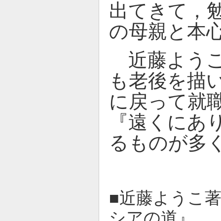
出てきて，
の母親と本
近藤ようこ
も老後を描
に戻って就
『遠くにあ
るものが多
■近藤ようこ
シアの道』