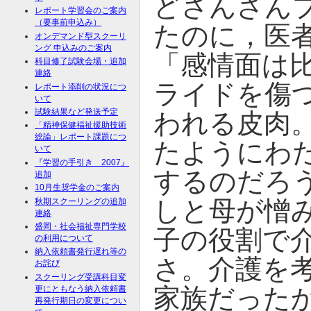
どさんざん
レポート学習会のご案内
（要事前申込み）
たのに，医
オンデマンド型スクーリ
ング 申込みのご案内
「感情面は
科目修了試験会場・追加
連絡
ライドを傷
レポート添削の状況につ
いて
試験結果など発送予定
われる皮肉
「精神保健福祉援助技術
総論」レポート課題につ
たようにわ
いて
『学習の手引き 2007』
するのだろ
追加
10月生奨学金のご案内
しと母が憎
秋期スクーリングの追加
連絡
盛岡・社会福祉専門学校
子の役割で
の利用について
納入依頼書発行遅れ等の
さ。介護を
お詫び
スクーリング受講科目変
家族だった
更にともなう納入依頼書
再発行期日の変更につい