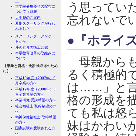
て
う思ってい
大学院募集要項の配布に
ついて（既報）
忘れないで
大学祭のご案内
夏期スクーリングが行わ
れました
●『ホライ
スクーリング・アンケー
トから
芹沢銈介美術工芸館
本学教育改革の取組みに
母親からも
ついて
【卒業と資格・免許状取得のため
るく積極的
に】
平成19年度（2007年）9
は……」と
月卒業の方へ
平成19年度（2008年）3
月卒業希望の方へ
格の形成を
卒業研究 受講希望の方へ
社会福祉士 取得希望の方
ても私は怒
へ
精神保健福祉士 取得希望
妹はかわい
の方へ
国家試験を受験される方
へ