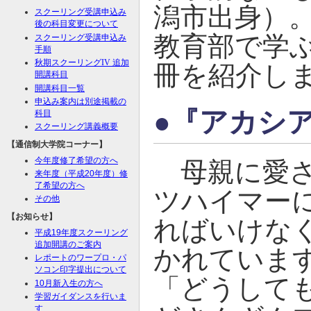
潟市出身）
スクーリング受講申込み
後の科目変更について
教育部で学
スクーリング受講申込み
手順
秋期スクーリング
IV
追加
冊を紹介し
開講科目
開講科目一覧
申込み案内は別途掲載の
●『アカシ
科目
スクーリング講義概要
【通信制大学院コーナー】
今年度修了希望の方へ
母親に愛さ
来年度（平成20年度）修
了希望の方へ
ツハイマー
その他
【お知らせ】
ればいけな
平成19年度スクーリング
追加開講のご案内
かれていま
レポートのワープロ・パ
ソコン印字提出について
「どうして
10月新入生の方へ
学習ガイダンスを行いま
す