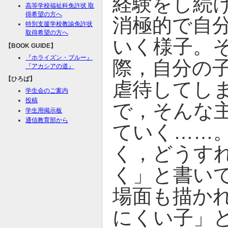
経験をし続
高等学校福祉科免許状 取
得希望の方へ
消極的で自
特別支援学校教諭免許状
取得希望の方へ
いく様子。
【BOOK GUIDE】
『ホライズン・ブルー』
際，自分の
『アカシアの道』
【ひろば】
虐待してし
学生会のご案内
投稿
で，そんな
学生用掲示板
通信教育部から
ていく……
く，どうす
く」と書い
場面も描か
にくい子」