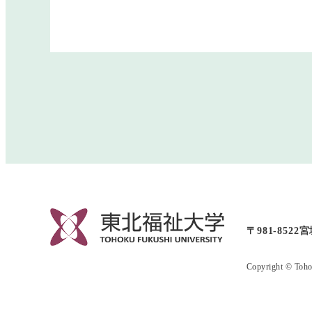
〒981-8522
宮
Copyright © Toho