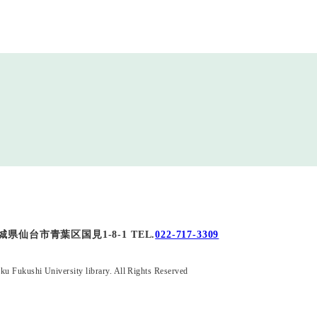
城県仙台市青葉区国見1-8-1
TEL.
022-717-3309
ku Fukushi University library.
All Rights Reserved