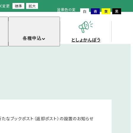
ズ変更
標準
拡大
背景色の変
白
青
黄
黒
更
各種申込
としょかんぽう
新たなブックポスト（返却ポスト）の設置のお知らせ