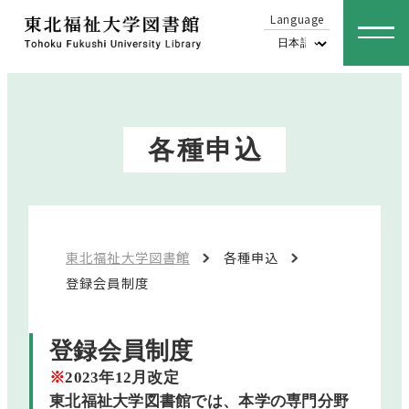
Language
文字サイズ変更
標準
拡大
各種申込
背景色の変更
白
青
黄
黒
東北福祉大学図書館
各種申込
登録会員制度
ホーム
登録会員制度
※
2023年12月改定
利用方法
東北福祉大学図書館では、本学の専門分野