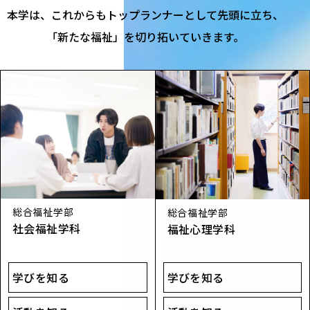
本学は、​これからも​トップランナーと​して​先頭に​立ち、​
「新たな​福祉」を​切り拓いていきます。
総合福祉学部
総合福祉学部
社会​福祉学​科
福祉心理学​科
学びを知る
学びを知る