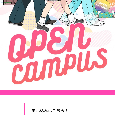
校歌の歴史
健康科学部
寄附行為
進学相談会
本学のシラバスについて
教育学科
取得可能な資格・免許
校章・マーク・カラー
健康科学部
体育会・運動サークル紹介
社会連携・研究
ガバナンス・コード
一般事業主行動計画
産業福祉マネジメント学科
寄附の受け入れ
オープンキャンパス
中期事業計画
保健看護学科
東北福祉大学のキャリアサポート
公的資金等の不正使用の防止に関する基本方針
文化会・文化系サークル紹介
関連法人
交換留学生 Exchange students
事業計画／財務・事業報告
生涯教育・キャリア教育
リハビリテーション学科
情報福祉マネジメント学科
東北福祉大学のキャリアサポート
研究活動における不正行為の防止等に関する対応
教職員募集
採用ご担当者様へ
大学評価
医療経営管理学科
大学指定団体紹介
大学広報誌「TFU Newsletter 東北福祉大学通信」
進路・就職支援
海外留学・研修
役員・評議員一覧
仏教専修科
採用ご担当者様へ
東北福祉大学の研究活動
IR情報
初年次教育（リエゾンゼミⅠ）について
関連
東北福祉大学のキャリア教育
在学生の方
キャンパス案内
東北福祉大学の研究活動
学校教育法施行規則第172条の2に基づく情報公開
センター長の挨拶
外国人在学生
リエゾンゼミ・ナビ（テキスト等）
大学院
在学生の方
東北福祉大学の紀要・リポジトリ
生涯学習・社会人講座
教職課程における情報の公表
求人の受付について
東北福祉大学の研究紹介
卒業生の方
お役立ち情報（リンク集）
取材に
大学院
東北福祉大学の紀要・リポジトリ
資格取得報奨制度について
Prospective Students
学部・学科等設置計画履行状況報告書
単独学内説明会のご案内
共同研究等をご検討の皆様へ
通信教育部
卒業生の方
産学・産学官連携
放射線モニタリング測定結果（国見キャンパス）
月例TFU実学臨床研究セミナー
総合福祉学研究科 社会福祉学専攻 修士課程
東北福祉大学求人・インターンシップ検索サイト（キャリタスU
研究紀要
よくあるご質問
情報公開規程
通信教育部
産学・産学官連携
卒業後のキャリア支援体制
施設
学生支援センター国際交流の活動
総合福祉学研究科 社会福祉学専攻 博士課程
教職研究
カリキュラム（学部・大学院）
社会貢献・地域連携活動
特別支援教育研究室
通信制大学院 総合福祉学研究科 社会福祉学専攻 修士課程
在学生による訪問、情報提供へのご協力のお願い
「高齢者のフレイル予防及びデジタルデバイド解消に向けた産官
東北福祉大学のDNA
総合福祉学研究科 福祉心理学専攻 修士課程
東北福祉大学教育・教職センター特別支援教育研究年報一覧
社会貢献・地域連携活動
スタッフ紹介
通信制大学院 総合福祉学研究科 福祉心理学専攻 修士課程
卒業生アンケート
同
高齢者施設特化型モジュラー車いす開発
その他の就学機会
生涯学習・社会人講座
教育学研究科 教育学専攻 修士課程
芹沢銈介美術工芸館年報
TFU教育フォーラム
社会貢献への取り組み
在学生インタビュー
学生参加 × 産学官連携 ～ 「行学一如」の実践
東北福祉大学機関リポジトリ
ニュース一覧
社会貢献・地域連携活動報告書
学びの特徴
学内ポータ
自治体・団体等との主な協定
申し込みはこちら！
東北福祉大学オープンアクセス方針
Universal 