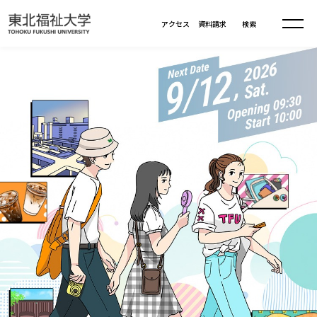
本文へ移動
アクセス
資料請求
検索
大学について
学部・大学院
大学理念
入試情報
大学理念
大学の概要
総合福祉学部
進路・就職
東北福祉大学の想い
大学の概要
総合福祉学部
建学の精神・教育の理念
大学の取り組み
共生まちづくり学部
大学の歩み
入学試験
課外活動
学長室の窓
社会福祉学科
大学の取り組み
共生まちづくり学部
学生・教職員・卒業生数
情報公開
教育方針
福祉心理学科
教育学部
社会連携・研究
デジタルパンフ
学則
共生まちづくり学科
情報公開
就職状況
国際交流
各種方針
福祉行政学科
教育学部
カリキュラム編成ガイドライン