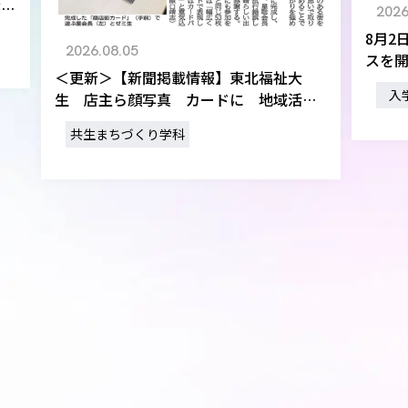
が
2026
8月2
2026.08.05
スを
＜更新＞【新聞掲載情報】東北福祉大
入
生 店主ら顔写真 カードに 地域活性
化の切り札（河北新報）
共生まちづくり学科