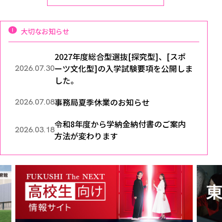
各種社会貢献活動の窓口
学びの特徴
自治体・団体等との主な協定
教員紹介・業績
伝承講座「311『伝える／備える』次世代塾」
ICT教育
研究所について
大切なお知らせ
JICA草の根技術協力事業
初年次教育（リエゾンゼミⅠ）
研究者のご紹介
学びのサポート
被災地の子ども支援活動
実学臨床教育（総合福祉学部のみ履修可能）
学びのサポート
2027年度総合型選抜[探究型]、[スポ
ーツ文化型]の入学試験要項を公開しま
2026.07.30
教育実践活動（教育学科学生のみ受講可能）
学費（学部学科）
した。
禅のこころ
授業料減免・奨学金等
事務局夏季休業のお知らせ
2026.07.08
宿舎の紹介
学生生活サポート
令和8年度から学納金納付書のご案内
2026.03.18
方法が変わります
学生自主活動支援
社会人学生の育児支援（一時預かり）
学生総合補償制度
スポーツ傷害保険