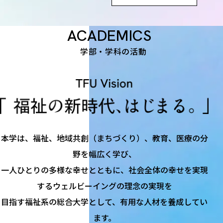
ACADEMICS
学部・学科の活動
本学は、​福祉、​地域共創​（まちづくり）、​教育、​医療の​分
野を​幅広く​学び、
一人​ひとりの​多様な​幸せとともに、​社会全体の​幸せを​実現
する​ウェルビーイングの​理念の​実現を​
目指す福祉系の​総合大学と​して、​有用な​人材を​養成してい
ます。