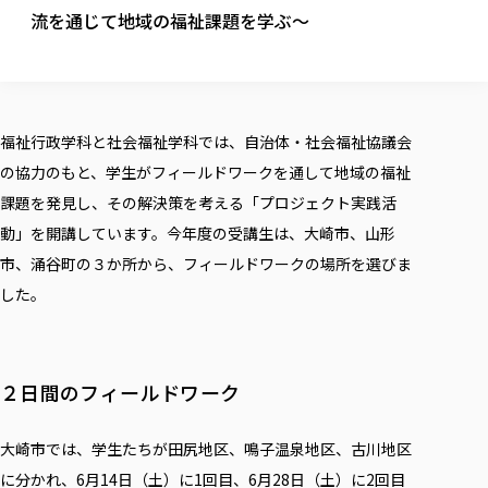
校歌の歴史
健康科学部
寄附行為
流を通じて地域の福祉課題を学ぶ〜
進学相談会
本学のシラバスについて
教育学科
取得可能な資格・免許
校章・マーク・カラー
健康科学部
体育会・運動サークル紹介
社会連携・研究
ガバナンス・コード
国際交流TOP
一般事業主行動計画
産業福祉マネジメント学科
寄附の受け入れ
オープンキャンパス
中期事業計画
保健看護学科
東北福祉大学のキャリアサポート
公的資金等の不正使用の防止に関する基本方針
文化会・文化系サークル紹介
関連法人
交換留学生 Exchange students
事業計画／財務・事業報告
生涯教育・キャリア教育
リハビリテーション学科
社会連携・研究 TOP
情報福祉マネジメント学科
東北福祉大学のキャリアサポート
研究活動における不正行為の防止等に関する対応
教職員募集
福祉行政学科と社会福祉学科では、自治体・社会福祉協議会
採用ご担当者様へ
大学評価
医療経営管理学科
大学指定団体紹介
大学広報誌「TFU Newsletter 東北福祉大学通信」
進路・就職支援
海外留学・研修
役員・評議員一覧
の協力のもと、学生がフィールドワークを通して地域の福祉
仏教専修科
採用ご担当者様へ
東北福祉大学の研究活動
IR情報
生涯教育・キャリア教育TOP
初年次教育（リエゾンゼミⅠ）について
関連法人
東北福祉大学のキャリア教育
在学生の方
課題を発見し、その解決策を考える「プロジェクト実践活
キャンパス案内
東北福祉大学の研究活動
学校教育法施行規則第172条の2に基づく情報公開
センター長の挨拶
外国人在学生
リエゾンゼミ・ナビ（テキスト等）
動」を開講しています。今年度の受講生は、大崎市、山形
大学院
在学生の方
東北福祉大学の紀要・リポジトリ
生涯学習・社会人講座
教職課程における情報の公表
求人の受付について
東北福祉大学の研究紹介
卒業生の方
お役立ち情報（リンク集）
市、涌谷町の３か所から、フィールドワークの場所を選びま
取材について
大学院
東北福祉大学の紀要・リポジトリ
資格取得報奨制度について
Prospective Students
学部・学科等設置計画履行状況報告書
単独学内説明会のご案内
共同研究等をご検討の皆様へ
通信教育部
卒業生の方
産学・産学官連携
した。
放射線モニタリング測定結果（国見キャンパス）
月例TFU実学臨床研究セミナー
総合福祉学研究科 社会福祉学専攻 修士課程
東北福祉大学求人・インターンシップ検索サイト（キャリタスU
研究紀要
よくあるご質問
情報公開規程
通信教育部
産学・産学官連携
卒業後のキャリア支援体制
施設利用
学生支援センター国際交流の活動
総合福祉学研究科 社会福祉学専攻 博士課程
教職研究
カリキュラム（学部・大学院）
社会貢献・地域連携活動
特別支援教育研究室
通信制大学院 総合福祉学研究科 社会福祉学専攻 修士課程
在学生による訪問、情報提供へのご協力のお願い
「高齢者のフレイル予防及びデジタルデバイド解消に向けた産官
東北福祉大学のDNA
総合福祉学研究科 福祉心理学専攻 修士課程
東北福祉大学教育・教職センター特別支援教育研究年報一覧
社会貢献・地域連携活動
２日間のフィールドワーク
スタッフ紹介
通信制大学院 総合福祉学研究科 福祉心理学専攻 修士課程
卒業生アンケート
同窓会
高齢者施設特化型モジュラー車いす開発
その他の就学機会
生涯学習・社会人講座
教育学研究科 教育学専攻 修士課程
芹沢銈介美術工芸館年報
TFU教育フォーラム
社会貢献への取り組み
在学生インタビュー
学生参加 × 産学官連携 ～ 「行学一如」の実践
東北福祉大学機関リポジトリ
大崎市では、学生たちが田尻地区、鳴子温泉地区、古川地区
ニュース一覧
社会貢献・地域連携活動報告書
学びの特徴
学内ポータルシステム
自治体・団体等との主な協定
に分かれ、6月14日（土）に1回目、6月28日（土）に2回目
東北福祉大学オープンアクセス方針
Universal Passport