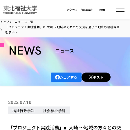
本文へ移動
アクセス
資料請求
検索
トップ
ニュース一覧
「プロジェクト実践活動」in 大崎 〜地域の方々との交流を通じて地域の福祉課題
を学ぶ〜
大学について
NEWS
ニュース
学部・大学院
大学についてTOP
大学理念
入試情報
学部・大学院TOP
大学理念
シェアする
ポスト
大学の概要
総合福祉学部
進路・就職
東北福祉大学の想い
入試情報TOP
大学の概要
総合福祉学部
建学の精神・教育の理念
大学の取り組み
共生まちづくり学部
2025.07.18
大学の歩み
入学試験
課外活動
学長室の窓
社会福祉学科
進路・就職 TOP
大学の取り組み
共生まちづくり学部
福祉行政学科
社会福祉学科
学生・教職員・卒業生数
情報公開
教育方針
福祉心理学科
教育学部
社会連携・研究
デジタルパンフ
学則
共生まちづくり学科
情報公開
就職状況
国際交流
各種方針
福祉行政学科
課外活動 TOP
教育学部
「プロジェクト実践活動」in 大崎 〜地域の方々との交
カリキュラム編成ガイドライン