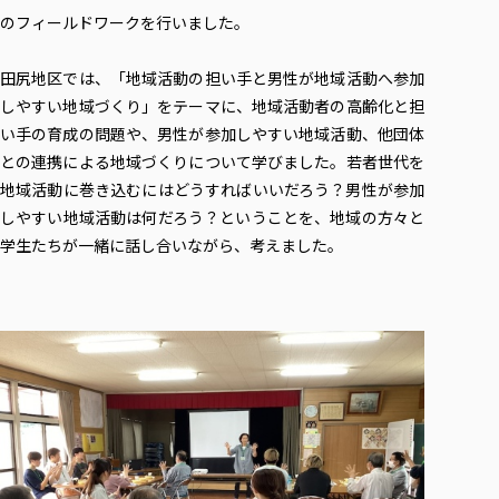
各種社会貢献活動の窓口
学びの特徴
自治体・団体等との主な協定
のフィールドワークを行いました。
教員紹介・業績
伝承講座「311『伝える／備える』次世代塾」
ICT教育
研究所について
JICA草の根技術協力事業
田尻地区では、「地域活動の担い手と男性が地域活動へ参加
初年次教育（リエゾンゼミⅠ）
研究者のご紹介
学びのサポート
しやすい地域づくり」をテーマに、地域活動者の高齢化と担
被災地の子ども支援活動
実学臨床教育（総合福祉学部のみ履修可能）
学びのサポート
い手の育成の問題や、男性が参加しやすい地域活動、他団体
教育実践活動（教育学科学生のみ受講可能）
との連携による地域づくりについて学びました。若者世代を
学費（学部学科）
禅のこころ
地域活動に巻き込むにはどうすればいいだろう？男性が参加
授業料減免・奨学金等
しやすい地域活動は何だろう？ということを、地域の方々と
宿舎の紹介
学生たちが一緒に話し合いながら、考えました。
学生生活サポート
学生自主活動支援
社会人学生の育児支援（一時預かり）
学生総合補償制度
スポーツ傷害保険