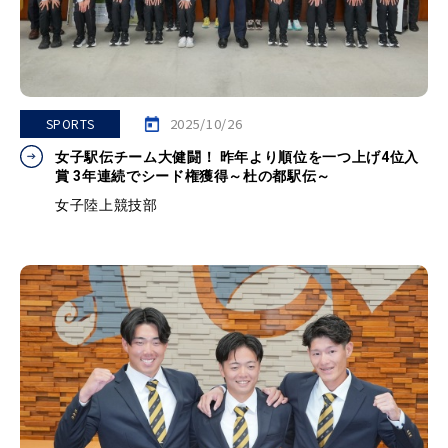
2025/10/26
SPORTS
女子駅伝チーム大健闘！ 昨年より順位を一つ上げ4位入
賞 3年連続でシード権獲得～杜の都駅伝～
女子陸上競技部