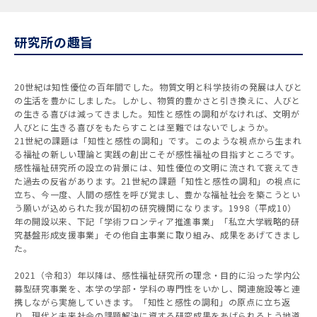
研究所の趣旨
20世紀は知性優位の百年間でした。物質文明と科学技術の発展は人びと
の生活を豊かにしました。しかし、物質的豊かさと引き換えに、人びと
の生きる喜びは減ってきました。知性と感性の調和がなければ、文明が
人びとに生きる喜びをもたらすことは至難ではないでしょうか。
21世紀の課題は「知性と感性の調和」です。このような視点から生まれ
る福祉の新しい理論と実践の創出こそが感性福祉の目指すところです。
感性福祉研究所の設立の背景には、知性優位の文明に流されて衰えてき
た過去の反省があります。21世紀の課題「知性と感性の調和」の視点に
立ち、今一度、人間の感性を呼び覚まし、豊かな福祉社会を築こうとい
う願いが込められた我が国初の研究機関になります。1998（平成10）
年の開設以来、下記「学術フロンティア推進事業」「私立大学戦略的研
究基盤形成支援事業」その他自主事業に取り組み、成果をあげてきまし
た。
2021（令和3）年以降は、感性福祉研究所の理念・目的に沿った学内公
募型研究事業を、本学の学部・学科の専門性をいかし、関連施設等と連
携しながら実施していきます。「知性と感性の調和」の原点に立ち返
り、現代と未来社会の課題解決に資する研究成果をあげられるよう地道