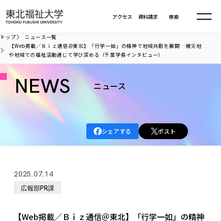
本文へ移動
アクセス
資料請求
検索
トップ
ニュース一覧
【Web掲載／Ｂｉｚ通信＠東北】「行学一如」の精神で地域共創を展開…被災地
や地域での福祉活動通じて学び深める（千葉学長インタビュー）
大学について
NEWS
ニュース
学部・大学院
大学についてTOP
大学理念
入試情報
学部・大学院TOP
大学理念
シェアする
ポスト
大学の概要
総合福祉学部
進路・就職
東北福祉大学の想い
入試情報TOP
大学の概要
総合福祉学部
建学の精神・教育の理念
大学の取り組み
共生まちづくり学部
2025.07.14
大学の歩み
入学試験
課外活動
学長室の窓
社会福祉学科
進路・就職 TOP
大学の取り組み
共生まちづくり学部
広報部PR課
学生・教職員・卒業生数
情報公開
教育方針
福祉心理学科
教育学部
社会連携・研究
デジタルパンフ
学則
共生まちづくり学科
情報公開
就職状況
国際交流
各種方針
福祉行政学科
課外活動 TOP
教育学部
【Web掲載／Ｂｉｚ通信＠東北】「行学一如」の精神
カリキュラム編成ガイドライン