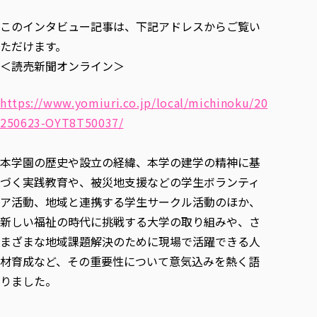
各種社会貢献活動の窓口
学びの特徴
自治体・団体等との主な協定
教員紹介・業績
このインタビュー記事は、下記アドレスからご覧い
伝承講座「311『伝える／備える』次世代塾」
ICT教育
研究所について
ただけます。
JICA草の根技術協力事業
初年次教育（リエゾンゼミⅠ）
研究者のご紹介
学びのサポート
＜読売新聞オンライン＞
被災地の子ども支援活動
実学臨床教育（総合福祉学部のみ履修可能）
学びのサポート
教育実践活動（教育学科学生のみ受講可能）
https://www.yomiuri.co.jp/local/michinoku/20
学費（学部学科）
禅のこころ
250623-OYT8T50037/
授業料減免・奨学金等
宿舎の紹介
本学園の歴史や設立の経緯、本学の建学の精神に基
学生生活サポート
づく実践教育や、被災地支援などの学生ボランティ
学生自主活動支援
ア活動、地域と連携する学生サークル活動のほか、
社会人学生の育児支援（一時預かり）
新しい福祉の時代に挑戦する大学の取り組みや、さ
学生総合補償制度
まざまな地域課題解決のために現場で活躍できる人
スポーツ傷害保険
材育成など、その重要性について意気込みを熱く語
りました。