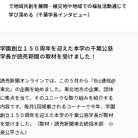
校歌の歴史
健康科学部
寄附行為
で地域共創を展開…被災地や地域での福祉活動通じて
進学相談会
本学のシラバスについて
教育学科
取得可能な資格・免許
校章・マーク・カラー
健康科学部
体育会・運動サークル紹介
社会連携・研究
ガバナンス・コード
学び深める（千葉学長インタビュー）
国際交流TOP
一般事業主行動計画
産業福祉マネジメント学科
寄附の受け入れ
オープンキャンパス
中期事業計画
保健看護学科
東北福祉大学のキャリアサポート
公的資金等の不正使用の防止に関する基本方針
文化会・文化系サークル紹介
関連法人
交換留学生 Exchange students
事業計画／財務・事業報告
生涯教育・キャリア教育
リハビリテーション学科
社会連携・研究 TOP
情報福祉マネジメント学科
東北福祉大学のキャリアサポート
研究活動における不正行為の防止等に関する対応
教職員募集
採用ご担当者様へ
大学評価
医療経営管理学科
大学指定団体紹介
大学広報誌「TFU Newsletter 東北福祉大学通信」
進路・就職支援
学園創立１５０周年を迎えた本学の千葉公慈
海外留学・研修
役員・評議員一覧
仏教専修科
採用ご担当者様へ
東北福祉大学の研究活動
IR情報
生涯教育・キャリア教育TOP
初年次教育（リエゾンゼミⅠ）について
学長が読売新聞の取材を受けました！
関連法人
東北福祉大学のキャリア教育
在学生の方
キャンパス案内
東北福祉大学の研究活動
学校教育法施行規則第172条の2に基づく情報公開
センター長の挨拶
外国人在学生
リエゾンゼミ・ナビ（テキスト等）
大学院
在学生の方
東北福祉大学の紀要・リポジトリ
生涯学習・社会人講座
教職課程における情報の公表
求人の受付について
東北福祉大学の研究紹介
卒業生の方
お役立ち情報（リンク集）
取材について
大学院
東北福祉大学の紀要・リポジトリ
資格取得報奨制度について
Prospective Students
読売新聞オンラインでは、この５月から「Biz通信@
学部・学科等設置計画履行状況報告書
単独学内説明会のご案内
共同研究等をご検討の皆様へ
通信教育部
卒業生の方
産学・産学官連携
放射線モニタリング測定結果（国見キャンパス）
月例TFU実学臨床研究セミナー
総合福祉学研究科 社会福祉学専攻 修士課程
東北福祉大学求人・インターンシップ検索サイト（キャリタスU
東北」の企画を始めました。東北地方の企業、団体
研究紀要
よくあるご質問
情報公開規程
通信教育部
産学・産学官連携
卒業後のキャリア支援体制
施設利用
学生支援センター国際交流の活動
に焦点を当て、そのユニークな取り組みを紹介する
総合福祉学研究科 社会福祉学専攻 博士課程
教職研究
カリキュラム（学部・大学院）
社会貢献・地域連携活動
特別支援教育研究室
通信制大学院 総合福祉学研究科 社会福祉学専攻 修士課程
在学生による訪問、情報提供へのご協力のお願い
「高齢者のフレイル予防及びデジタルデバイド解消に向けた産官
東北福祉大学のDNA
内容です。毎月1回掲載されるコーナーで今年、学園
総合福祉学研究科 福祉心理学専攻 修士課程
東北福祉大学教育・教職センター特別支援教育研究年報一覧
社会貢献・地域連携活動
スタッフ紹介
通信制大学院 総合福祉学研究科 福祉心理学専攻 修士課程
卒業生アンケート
同窓会
高齢者施設特化型モジュラー車いす開発
その他の就学機会
創立１５０周年を迎えた本学の千葉公慈学長が取材
生涯学習・社会人講座
教育学研究科 教育学専攻 修士課程
芹沢銈介美術工芸館年報
TFU教育フォーラム
社会貢献への取り組み
在学生インタビュー
を受けました。（取材・読売新聞東北統括本部 小
学生参加 × 産学官連携 ～ 「行学一如」の実践
東北福祉大学機関リポジトリ
ニュース一覧
社会貢献・地域連携活動報告書
学びの特徴
学内ポータルシステム
自治体・団体等との主な協定
泉公平さん）
東北福祉大学オープンアクセス方針
Universal Passport