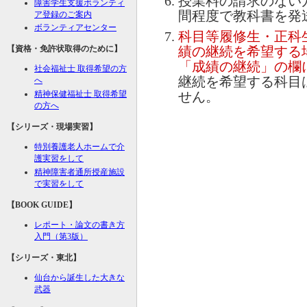
授業料の請求のない方
障害学生支援ボランティ
間程度で教科書を発
ア登録のご案内
ボランティアセンター
科目等履修生・正科
【資格・免許状取得のために】
績の継続を希望する
「成績の継続」の欄
社会福祉士 取得希望の方
継続を希望する科目
へ
精神保健福祉士 取得希望
せん。
の方へ
【シリーズ・現場実習】
特別養護老人ホームで介
護実習をして
精神障害者通所授産施設
で実習をして
【BOOK GUIDE】
レポート・論文の書き方
入門（第3版）
【シリーズ・東北】
仙台から誕生した大きな
武器