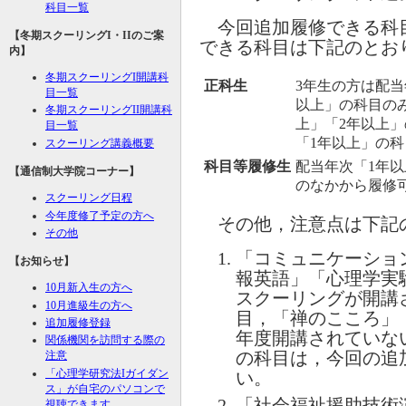
科目一覧
今回追加履修できる科目
【冬期スクーリング
I
・
II
のご案
できる科目は下記のとお
内】
冬期スクーリング
I
開講科
正科生
3年生の方は配当
目一覧
以上」の科目の
冬期スクーリング
II
開講科
上」「2年以上
目一覧
「1年以上」の
スクーリング講義概要
科目等履修生
配当年次「1年以
【通信制大学院コーナー】
のなかから履修
スクーリング日程
今年度修了予定の方へ
その他，注意点は下記
その他
「コミュニケーショ
【お知らせ】
報英語」「心理学実
10月新入生の方へ
スクーリングが開講
10月進級生の方へ
目，「禅のこころ」
追加履修登録
年度開講されていな
関係機関を訪問する際の
の科目は，今回の追
注意
「心理学研究法
I
ガイダン
い。
ス」が自宅のパソコンで
「社会福祉援助技術
視聴できます