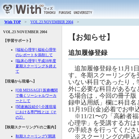
With TOP
>
VOL.23 NOVEMBER 2004
>
VOL.23 NOVEMBER 2004
【お知らせ】
【学習サポート】
[福祉心理学] 福祉心理学
追加履修登録
のレポートを添削して
[臨床心理学] 平成16年度
夏期スクーリングを終え
追加履修登録を11月1日
て
す。冬期スクーリングを
いない科目であったり，
【現場から現場へ】
外に必要な科目があるな
[OB MESSAGE] 医療機関
る場合は，今回の冊子版『
で働くソーシャルワーカ
ーとして
録申込用紙」欄に科目名
[関連施設紹介] 介護現場
11月19日(金)必着でお
における専門性とは《そ
※11/21〜の「高齢者福
の2》
心理学」を受講する方は1
【秋期スクーリング
V
のご案内】
の手続きを行ってくださ
※スクーリングの申込
秋期スクーリング
V
開講