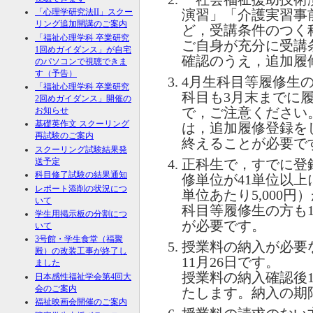
「心理学研究法
II
」スクー
演習」「介護実習事
リング追加開講のご案内
ど，受講条件のつく
「福祉心理学科 卒業研究
ご自身が充分に受講
1回めガイダンス」が自宅
確認のうえ，追加履
のパソコンで視聴できま
す（予告）
4月生科目等履修生
「福祉心理学科 卒業研究
科目も3月末までに
2回めガイダンス」開催の
で，ご注意ください
お知らせ
基礎英作文 スクーリング
は，追加履修登録を
再試験のご案内
終えることが必要で
スクーリング試験結果発
送予定
正科生で，すでに登
科目修了試験の結果通知
修単位が41単位以上
レポート添削の状況につ
単位あたり5,000円
いて
科目等履修生の方も1
学生用掲示板の分割につ
が必要です。
いて
3号館・学生食堂（福聚
授業料の納入が必要
殿）の改装工事が終了し
11月26日です。
ました
授業料の納入確認後
日本感性福祉学会第4回大
会のご案内
たします。納入の期限
福祉映画会開催のご案内