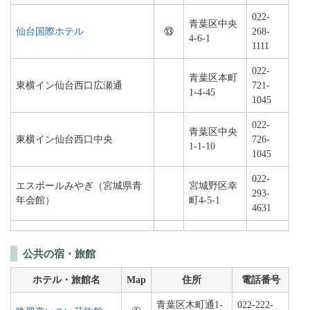
022-
青葉区中央
仙台国際ホテル
⑬
268-
4-6-1
1111
022-
青葉区本町
東横イン仙台西口広瀬通
721-
1-4-45
1045
022-
青葉区中央
東横イン仙台西口中央
726-
1-1-10
1045
022-
エスポールみやぎ（宮城県青
宮城野区幸
293-
年会館）
町4-5-1
4631
公共の宿・旅館
ホテル・旅館名
Map
住所
電話番号
青葉区木町通1-
022-222-