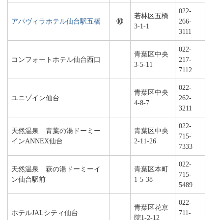
022-
若林区五橋
アパヴィラホテル仙台駅五橋
⑩
266-
3-1-1
3111
022-
青葉区中央
コンフォートホテル仙台西口
217-
3-5-11
7112
022-
青葉区中央
ユニゾイン仙台
262-
4-8-7
3211
022-
天然温泉 青葉の湯ドーミー
青葉区中央
715-
インANNEX仙台
2-11-26
7333
022-
天然温泉 萩の湯ドーミーイ
青葉区本町
715-
ン仙台駅前
1-5-38
5489
022-
青葉区花京
ホテルJALシティ仙台
711-
院1-2-12