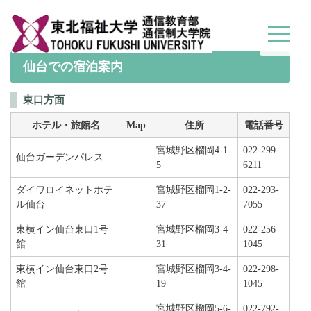
toggle
navigat
仙台での宿泊案内
東口方面
ホテル・旅館名
Map
住所
電話番号
宮城野区榴岡4-1-
022-299-
仙台ガーデンパレス
5
6211
ダイワロイネットホテ
宮城野区榴岡1-2-
022-293-
ル仙台
37
7055
東横イン仙台東口1号
宮城野区榴岡3-4-
022-256-
館
31
1045
東横イン仙台東口2号
宮城野区榴岡3-4-
022-298-
館
19
1045
宮城野区榴岡5-6-
022-792-