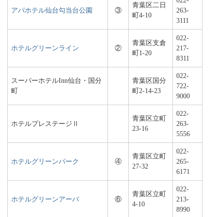
022-
青葉区二日
アパホテル仙台勾当台公園
③
263-
町4-10
3111
022-
青葉区支倉
ホテルグリーンライン
②
217-
町1-20
8311
022-
スーパーホテルInn仙台・国分
青葉区国分
722-
町
町2-14-23
9000
022-
青葉区立町
ホテルプレステージⅡ
263-
23-16
5556
022-
青葉区立町
ホテルグリーンパーク
④
265-
27-32
6171
022-
青葉区立町
ホテルグリーンアーバ
⑥
213-
4-10
8990