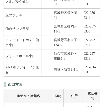
メルパルク仙台
51
8111
宮城野区榴ケ岡
022-256-
丘のホテル
21
7311
宮城野区榴岡5-
022-257-
仙台サンプラザ
11-1
3333
コンフォートホテル仙
宮城野区名掛丁
022-792-
台東口
134-5
8711
仙台市宮城野区
022-297-
プリンスホテル東口
車町9-1
3311
ANAホリデイ・イン仙
022-256-
若林区新寺1-4-1
台
5111
西口方面
電話番
ホテル・旅館名
Map
住所
号