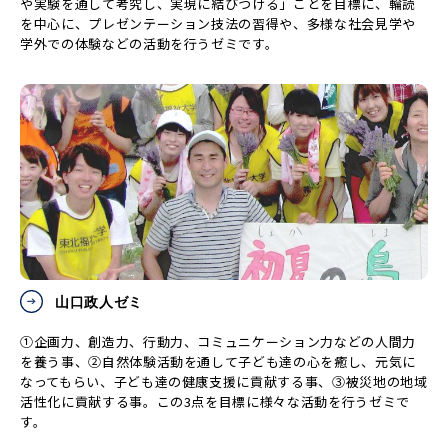
や実験を通して考究し、実現に結びつける」ことを目標に、輪読
を中心に、プレゼンテーション技法の習得や、多様な社会見学や
学外での体験などの活動を行うゼミです。
山口政人ゼミ
①企画力、創造力、行動力、コミュニケーション力などの人間力
を養う事、②自然体験活動を通して子ども達の心を癒し、元気に
なってもらい、子ども達の健康支援に貢献する事、③被災地の地域
活性化に貢献する事。この3点を目標に様々な活動を行うゼミで
す。