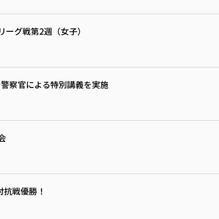
リーグ戦第2週（女子）
で警察官による特別講義を実施
会
ク対抗戦優勝！