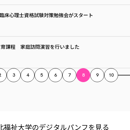
・臨床心理士資格試験対策勉強会がスタート
教育課程 家庭訪問演習を行いました
2
3
4
5
6
7
8
9
10
北福祉大学の​デジタルパンフを​見る​