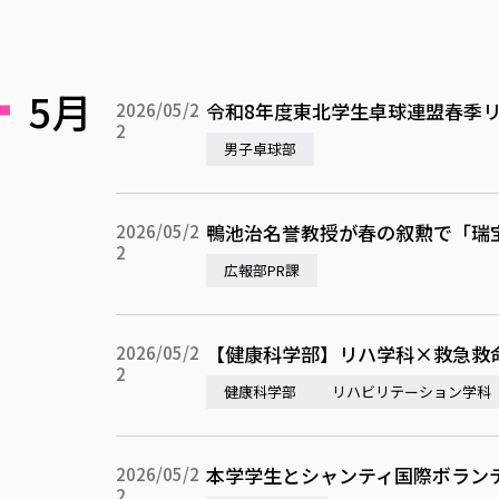
5月
令和8年度東北学生卓球連盟春季リ
2026/05/2
2
男子卓球部
鴨池治名誉教授が春の叙勲で「瑞
2026/05/2
2
広報部PR課
【健康科学部】リハ学科×救急救
2026/05/2
2
健康科学部
リハビリテーション学科
本学学生とシャンティ国際ボラン
2026/05/2
2