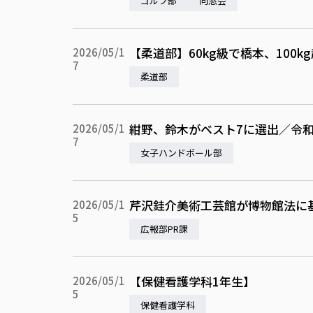
ゴルフ部
同窓会
【柔道部】60kg級で橋本、10
2026/05/1
7
柔道部
紺野、鈴木がベスト7に選出／令和
2026/05/1
7
女子ハンドボール部
芹沢銈介美術工芸館が博物館法に
2026/05/1
5
広報部PR課
【保健看護学科1年生】 リ
2026/05/1
5
保健看護学科