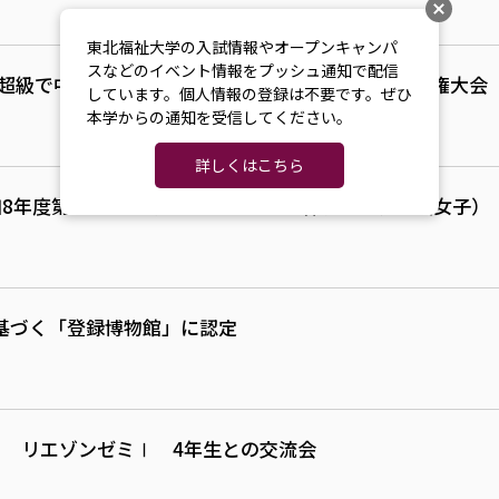
東北福祉大学の入試情報やオープンキャンパ
スなどのイベント情報をプッシュ通知で配信
0kg超級で中澤が優勝！全日本ジュニア柔道体重別選手権大会
しています。個人情報の登録は不要です。ぜひ
本学からの通知を受信してください。
詳しくはこちら
8年度第61回東北学生ハンドボール春季リーグ戦（女子）
基づく「登録博物館」に認定
エゾンゼミⅠ 4年生との交流会