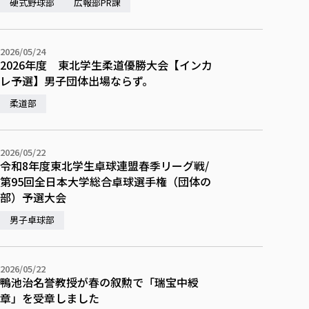
校歌の歴史
硬式野球部
広報部PR課
健康科学部
寄附行為
進学相談会
本学のシラバスについて
教育学科
取得可能な資格・免許
校章・マーク・カラー
在学生向け
卒業生向け
健康科学部
体育会・運動サークル紹介
社会連携・研究
ガバナンス・コード
国際交流TOP
一般事業主行動計画
産業福祉マネジメント学科
寄附の受け入れ
オープンキャンパス
保護者向け
2026/05/24
中期事業計画
保健看護学科
東北福祉大学のキャリアサポート
公的資金等の不正使用の防止に関する基本方針
文化会・文化系サークル紹介
2026年度 東北学生柔道優勝大会【インカ
関連法人
交換留学生 Exchange students
事業計画／財務・事業報告
生涯教育・キャリア教育
リハビリテーション学科
社会連携・研究 TOP
情報福祉マネジメント学科
東北福祉大学のキャリアサポート
レ予選】男子団体出場ならず。
研究活動における不正行為の防止等に関する対応
教職員募集
採用ご担当者様へ
大学評価
医療経営管理学科
大学指定団体紹介
大学広報誌「TFU Newsletter 東北福祉大学通信」
柔道部
進路・就職支援
海外留学・研修
役員・評議員一覧
仏教専修科
採用ご担当者様へ
東北福祉大学の研究活動
IR情報
生涯教育・キャリア教育TOP
初年次教育（リエゾンゼミⅠ）について
関連法人
東北福祉大学のキャリア教育
在学生の方
キャンパス案内
東北福祉大学の研究活動
学校教育法施行規則第172条の2に基づく情報公開
センター長の挨拶
外国人在学生
リエゾンゼミ・ナビ（テキスト等）
大学院
在学生の方
東北福祉大学の紀要・リポジトリ
2026/05/22
生涯学習・社会人講座
教職課程における情報の公表
求人の受付について
東北福祉大学の研究紹介
卒業生の方
令和8年度東北学生卓球連盟春季リーグ戦/
お役立ち情報（リンク集）
取材について
大学院
東北福祉大学の紀要・リポジトリ
資格取得報奨制度について
Prospective Students
第95回全日本大学総合卓球選手権（団体の
学部・学科等設置計画履行状況報告書
単独学内説明会のご案内
共同研究等をご検討の皆様へ
通信教育部
卒業生の方
産学・産学官連携
放射線モニタリング測定結果（国見キャンパス）
月例TFU実学臨床研究セミナー
部）予選大会
総合福祉学研究科 社会福祉学専攻 修士課程
東北福祉大学求人・インターンシップ検索サイト（キャリタスU
研究紀要
よくあるご質問
情報公開規程
通信教育部
産学・産学官連携
卒業後のキャリア支援体制
施設利用
学生支援センター国際交流の活動
総合福祉学研究科 社会福祉学専攻 博士課程
教職研究
カリキュラム（学部・大学院）
男子卓球部
社会貢献・地域連携活動
特別支援教育研究室
通信制大学院 総合福祉学研究科 社会福祉学専攻 修士課程
在学生による訪問、情報提供へのご協力のお願い
「高齢者のフレイル予防及びデジタルデバイド解消に向けた産官
東北福祉大学のDNA
総合福祉学研究科 福祉心理学専攻 修士課程
東北福祉大学教育・教職センター特別支援教育研究年報一覧
社会貢献・地域連携活動
スタッフ紹介
通信制大学院 総合福祉学研究科 福祉心理学専攻 修士課程
卒業生アンケート
同窓会
高齢者施設特化型モジュラー車いす開発
その他の就学機会
生涯学習・社会人講座
教育学研究科 教育学専攻 修士課程
芹沢銈介美術工芸館年報
TFU教育フォーラム
2026/05/22
社会貢献への取り組み
在学生インタビュー
学生参加 × 産学官連携 ～ 「行学一如」の実践
鴨池治名誉教授が春の叙勲で「瑞宝中綬
東北福祉大学機関リポジトリ
ニュース一覧
社会貢献・地域連携活動報告書
学びの特徴
学内ポータルシステム
自治体・団体等との主な協定
章」を受章しました
東北福祉大学オープンアクセス方針
Universal Passport