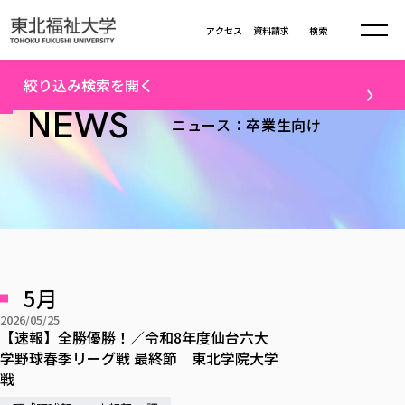
本文へ移動
アクセス
資料請求
検索
トップ
卒業生向けニュース一覧（8）
絞り込み検索を開く
大学について
NEWS
ニュース：卒業生向け
テーマ
学部・大学院
大学についてTOP
すべて
キャンパスニュース
大学理念
学部学科の活動
卒業生の活躍
入試情報
学部・大学院TOP
大学理念
進路・就職
学生・課外活動
大学の概要
総合福祉学部
進路・就職
東北福祉大学の想い
入試情報TOP
メディア
社会連携
大学の概要
5月
総合福祉学部
建学の精神・教育の理念
大学の取り組み
研究
共生まちづくり学部
2026/05/25
大学の歩み
入学試験
課外活動
学長室の窓
社会福祉学科
進路・就職 TOP
【速報】全勝優勝！／令和8年度仙台六大
大学の取り組み
配信対象
共生まちづくり学部
学生・教職員・卒業生数
情報公開
学野球春季リーグ戦 最終節 東北学院大学
教育方針
福祉心理学科
教育学部
社会連携・研究
すべて
受験生向け
デジタルパンフ
戦
学則
共生まちづくり学科
情報公開
就職状況
国際交流
各種方針
福祉行政学科
課外活動 TOP
教育学部
カリキュラム編成ガイドライン
高校の先生向け
地域・一般向け