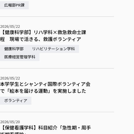
各種社会貢献活動の窓口
学びの特徴
自治体・団体等との主な協定
広報部PR課
教員紹介・業績
伝承講座「311『伝える／備える』次世代塾」
ICT教育
研究所について
JICA草の根技術協力事業
初年次教育（リエゾンゼミⅠ）
研究者のご紹介
学びのサポート
2026/05/22
被災地の子ども支援活動
【健康科学部】リハ学科×救急救命士課
実学臨床教育（総合福祉学部のみ履修可能）
学びのサポート
程 現場で活きる、救護ボランティア
教育実践活動（教育学科学生のみ受講可能）
学費（学部学科）
健康科学部
リハビリテーション学科
禅のこころ
授業料減免・奨学金等
医療経営管理学科
宿舎の紹介
学生生活サポート
2026/05/22
学生自主活動支援
本学学生とシャンティ国際ボランティア会
で「絵本を届ける運動」を実施しました
社会人学生の育児支援（一時預かり）
学生総合補償制度
ボランティア
スポーツ傷害保険
2026/05/20
【保健看護学科】科目紹介「急性期・周手