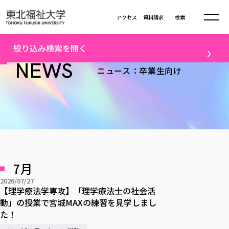
本文へ移動
アクセス
資料請求
検索
トップ
卒業生向けニュース一覧（2）
絞り込み検索を開く
大学について
NEWS
ニュース：卒業生向け
テーマ
学部・大学院
大学についてTOP
すべて
キャンパスニュース
大学理念
学部学科の活動
卒業生の活躍
入試情報
学部・大学院TOP
大学理念
進路・就職
学生・課外活動
大学の概要
総合福祉学部
進路・就職
東北福祉大学の想い
入試情報TOP
メディア
社会連携
大学の概要
7月
総合福祉学部
建学の精神・教育の理念
大学の取り組み
研究
共生まちづくり学部
2026/07/27
大学の歩み
入学試験
課外活動
学長室の窓
社会福祉学科
進路・就職 TOP
【理学療法学専攻】「理学療法士の社会活
大学の取り組み
配信対象
共生まちづくり学部
学生・教職員・卒業生数
情報公開
動」の授業で宮城MAXの練習を見学しまし
教育方針
福祉心理学科
教育学部
社会連携・研究
すべて
受験生向け
デジタルパンフ
た！
学則
共生まちづくり学科
情報公開
就職状況
国際交流
各種方針
福祉行政学科
課外活動 TOP
教育学部
カリキュラム編成ガイドライン
高校の先生向け
地域・一般向け