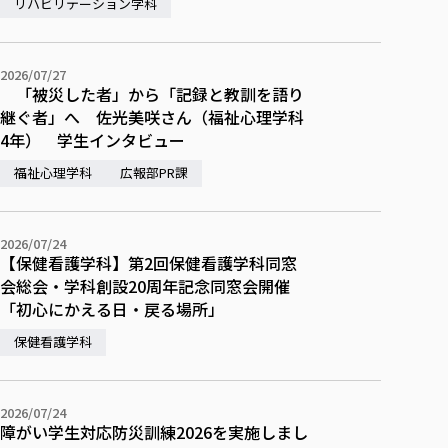
校歌の歴史
リハビリテーション学科
健康科学部
寄附行為
進学相談会
本学のシラバスについて
教育学科
取得可能な資格・免許
校章・マーク・カラー
在学生向け
卒業生向け
健康科学部
体育会・運動サークル紹介
社会連携・研究
ガバナンス・コード
国際交流TOP
一般事業主行動計画
産業福祉マネジメント学科
寄附の受け入れ
オープンキャンパス
保護者向け
2026/07/27
中期事業計画
保健看護学科
東北福祉大学のキャリアサポート
公的資金等の不正使用の防止に関する基本方針
文化会・文化系サークル紹介
「被災した者」から「記録と教訓を語り
関連法人
交換留学生 Exchange students
事業計画／財務・事業報告
生涯教育・キャリア教育
リハビリテーション学科
社会連携・研究 TOP
情報福祉マネジメント学科
東北福祉大学のキャリアサポート
継ぐ者」へ 佐光美咲さん（福祉心理学科
研究活動における不正行為の防止等に関する対応
教職員募集
採用ご担当者様へ
大学評価
4年） 学生インタビュー
医療経営管理学科
大学指定団体紹介
大学広報誌「TFU Newsletter 東北福祉大学通信」
進路・就職支援
海外留学・研修
役員・評議員一覧
仏教専修科
採用ご担当者様へ
東北福祉大学の研究活動
IR情報
生涯教育・キャリア教育TOP
福祉心理学科
広報部PR課
初年次教育（リエゾンゼミⅠ）について
関連法人
東北福祉大学のキャリア教育
在学生の方
キャンパス案内
東北福祉大学の研究活動
学校教育法施行規則第172条の2に基づく情報公開
センター長の挨拶
外国人在学生
リエゾンゼミ・ナビ（テキスト等）
大学院
在学生の方
東北福祉大学の紀要・リポジトリ
生涯学習・社会人講座
教職課程における情報の公表
求人の受付について
東北福祉大学の研究紹介
卒業生の方
お役立ち情報（リンク集）
取材について
2026/07/24
大学院
東北福祉大学の紀要・リポジトリ
資格取得報奨制度について
Prospective Students
【保健看護学科】第2回保健看護学科同窓
学部・学科等設置計画履行状況報告書
単独学内説明会のご案内
共同研究等をご検討の皆様へ
通信教育部
卒業生の方
産学・産学官連携
放射線モニタリング測定結果（国見キャンパス）
月例TFU実学臨床研究セミナー
会総会・学科創設20周年記念同窓会開催
総合福祉学研究科 社会福祉学専攻 修士課程
東北福祉大学求人・インターンシップ検索サイト（キャリタスU
研究紀要
よくあるご質問
情報公開規程
通信教育部
産学・産学官連携
卒業後のキャリア支援体制
施設利用
「初心にかえる日・戻る場所」
学生支援センター国際交流の活動
総合福祉学研究科 社会福祉学専攻 博士課程
教職研究
カリキュラム（学部・大学院）
社会貢献・地域連携活動
特別支援教育研究室
通信制大学院 総合福祉学研究科 社会福祉学専攻 修士課程
在学生による訪問、情報提供へのご協力のお願い
「高齢者のフレイル予防及びデジタルデバイド解消に向けた産官
東北福祉大学のDNA
保健看護学科
総合福祉学研究科 福祉心理学専攻 修士課程
東北福祉大学教育・教職センター特別支援教育研究年報一覧
社会貢献・地域連携活動
スタッフ紹介
通信制大学院 総合福祉学研究科 福祉心理学専攻 修士課程
卒業生アンケート
同窓会
高齢者施設特化型モジュラー車いす開発
その他の就学機会
生涯学習・社会人講座
教育学研究科 教育学専攻 修士課程
芹沢銈介美術工芸館年報
TFU教育フォーラム
社会貢献への取り組み
在学生インタビュー
学生参加 × 産学官連携 ～ 「行学一如」の実践
東北福祉大学機関リポジトリ
2026/07/24
ニュース一覧
社会貢献・地域連携活動報告書
学びの特徴
学内ポータルシステム
自治体・団体等との主な協定
障がい学生対応防災訓練2026を実施しまし
東北福祉大学オープンアクセス方針
Universal Passport