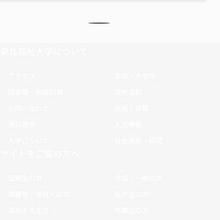
東北福祉大学について
アクセス
学部・大学院
図書館・施設利用
課外活動
お問い合わせ
進路・就職
資料請求
入試情報
大学について
社会連携・研究
サイトをご覧の方へ
受験生の方
地域・一般の方
保護者・保証人の方
在学生の方
高校の先生方
卒業生の方