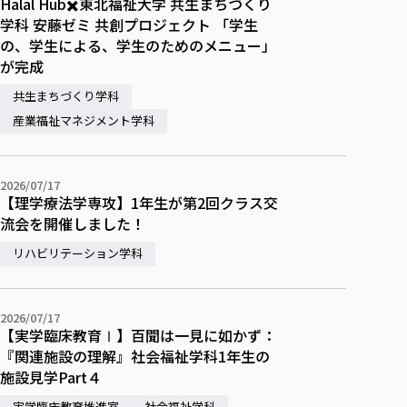
Halal Hub✖️東北福祉大学 共生まちづくり
学科 安藤ゼミ 共創プロジェクト 「学生
の、学生による、学生のためのメニュー」
が完成
共生まちづくり学科
産業福祉マネジメント学科
2026/07/17
【理学療法学専攻】1年生が第2回クラス交
流会を開催しました！
リハビリテーション学科
2026/07/17
【実学臨床教育Ⅰ】百聞は一見に如かず：
『関連施設の理解』社会福祉学科1年生の
施設見学Part４
実学臨床教育推進室
社会福祉学科