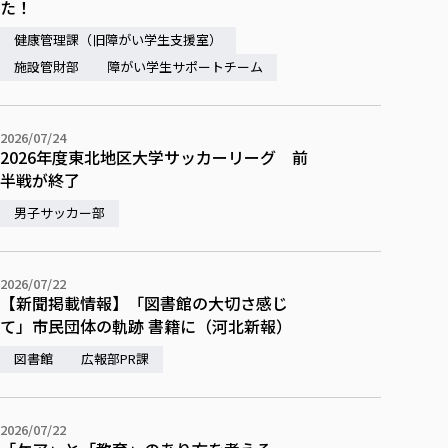
た！
各種社会貢献活動の窓口
学びの特徴
自治体・団体等との主な協定
教員紹介・業績
伝承講座「311『伝える／備える』次世代塾」
健康管理課（旧障がい学生支援室）
ICT教育
研究所について
施設管財部
JICA草の根技術協力事業
障がい学生サポートチーム
初年次教育（リエゾンゼミⅠ）
研究者のご紹介
学びのサポート
被災地の子ども支援活動
実学臨床教育（総合福祉学部のみ履修可能）
学びのサポート
教育実践活動（教育学科学生のみ受講可能）
2026/07/24
学費（学部学科）
2026年度東北地区大学サッカーリーグ 前
禅のこころ
半戦が終了
授業料減免・奨学金等
宿舎の紹介
男子サッカー部
学生生活サポート
学生自主活動支援
2026/07/22
【新聞掲載情報】「図書館の大切さ感じ
社会人学生の育児支援（一時預かり）
て」市民団体の軌跡 書籍に（河北新報）
学生総合補償制度
図書館
広報部PR課
スポーツ傷害保険
2026/07/22