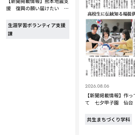
【新聞掲載情報】熊本地震支
校歌の歴史
健康科学部
寄附行為
進学相談会
本学のシラバスについて
教育学科
援 復興の願い届けたい 学
取得可能な資格・免許
校章・マーク・カラー
在学生向け
卒業生向け
健康科学部
体育会・運動サークル紹介
社会連携・研究
ガバナンス・コード
生ボランティアが街頭募金
一般事業主行動計画
産業福祉マネジメント学科
寄附の受け入れ
オープンキャンパス
保護者向け
（河北新報）
中期事業計画
保健看護学科
東北福祉大学のキャリアサポート
生涯学習ボランティア支援
公的資金等の不正使用の防止に関する基本方針
文化会・文化系サークル紹介
関連法人
交換留学生 Exchange students
事業計画／財務・事業報告
生涯教育・キャリア教育
リハビリテーション学科
課
情報福祉マネジメント学科
東北福祉大学のキャリアサポート
研究活動における不正行為の防止等に関する対応
教職員募集
採用ご担当者様へ
大学評価
医療経営管理学科
大学指定団体紹介
大学広報誌「TFU Newsletter 東北福祉大学通信」
進路・就職支援
海外留学・研修
役員・評議員一覧
仏教専修科
採用ご担当者様へ
東北福祉大学の研究活動
IR情報
初年次教育（リエゾンゼミⅠ）について
関連
東北福祉大学のキャリア教育
在学生の方
キャンパス案内
東北福祉大学の研究活動
学校教育法施行規則第172条の2に基づく情報公開
センター長の挨拶
外国人在学生
リエゾンゼミ・ナビ（テキスト等）
大学院
在学生の方
東北福祉大学の紀要・リポジトリ
生涯学習・社会人講座
教職課程における情報の公表
求人の受付について
東北福祉大学の研究紹介
卒業生の方
お役立ち情報（リンク集）
取材に
大学院
東北福祉大学の紀要・リポジトリ
資格取得報奨制度について
Prospective Students
学部・学科等設置計画履行状況報告書
単独学内説明会のご案内
共同研究等をご検討の皆様へ
通信教育部
卒業生の方
産学・産学官連携
放射線モニタリング測定結果（国見キャンパス）
月例TFU実学臨床研究セミナー
総合福祉学研究科 社会福祉学専攻 修士課程
東北福祉大学求人・インターンシップ検索サイト（キャリタスU
2026.08.06
研究紀要
よくあるご質問
情報公開規程
通信教育部
産学・産学官連携
卒業後のキャリア支援体制
施設
学生支援センター国際交流の活動
【新聞掲載情報】作っ
総合福祉学研究科 社会福祉学専攻 博士課程
教職研究
カリキュラム（学部・大学院）
社会貢献・地域連携活動
特別支援教育研究室
通信制大学院 総合福祉学研究科 社会福祉学専攻 修士課程
在学生による訪問、情報提供へのご協力のお願い
て 七夕甲子園 仙台
「高齢者のフレイル予防及びデジタルデバイド解消に向けた産官
東北福祉大学のDNA
総合福祉学研究科 福祉心理学専攻 修士課程
東北福祉大学教育・教職センター特別支援教育研究年報一覧
社会貢献・地域連携活動
スタッフ紹介
町商店会とコラボ（河
通信制大学院 総合福祉学研究科 福祉心理学専攻 修士課程
卒業生アンケート
同
高齢者施設特化型モジュラー車いす開発
その他の就学機会
生涯学習・社会人講座
教育学研究科 教育学専攻 修士課程
芹沢銈介美術工芸館年報
TFU教育フォーラム
報）
社会貢献への取り組み
在学生インタビュー
共生まちづくり学科
学生参加 × 産学官連携 ～ 「行学一如」の実践
東北福祉大学機関リポジトリ
ニュース一覧
社会貢献・地域連携活動報告書
学びの特徴
学内ポータ
自治体・団体等との主な協定
東北福祉大学オープンアクセス方針
Universal 