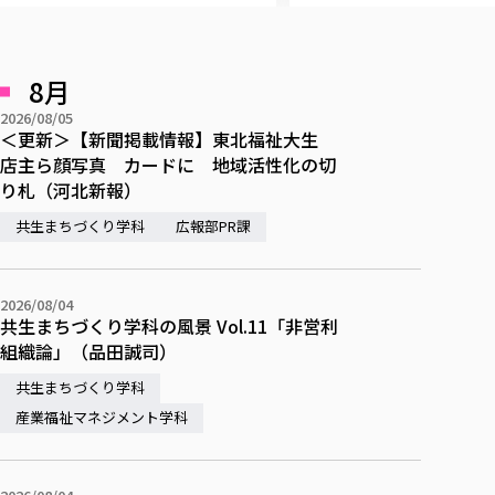
各種社会貢献活動の窓口
学びの特徴
自治体・団体等との主な協定
教員紹介・業績
伝承講座「311『伝える／備える』次世代塾」
ICT教育
研究所について
JICA草の根技術協力事業
8月
初年次教育（リエゾンゼミⅠ）
研究者のご紹介
学びのサポート
被災地の子ども支援活動
実学臨床教育（総合福祉学部のみ履修可能）
2026/08/05
学びのサポート
＜更新＞【新聞掲載情報】東北福祉大生
教育実践活動（教育学科学生のみ受講可能）
店主ら顔写真 カードに 地域活性化の切
学費（学部学科）
禅のこころ
り札（河北新報）
授業料減免・奨学金等
共生まちづくり学科
広報部PR課
宿舎の紹介
学生生活サポート
学生自主活動支援
2026/08/04
共生まちづくり学科の風景 Vol.11「非営利
社会人学生の育児支援（一時預かり）
組織論」（品田誠司）
学生総合補償制度
共生まちづくり学科
スポーツ傷害保険
産業福祉マネジメント学科