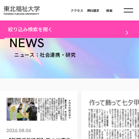
本文へ移動
アクセス
資料請求
検索
トップ
社会連携・研究ニュース一覧（1）
絞り込み検索を開く
大学について
NEWS
テーマ
ニュース：社会連携・研究
学部・大学院
すべて
キャンパスニュース
大学理念
学部学科の活動
卒業生の活躍
入試情報
大学理念
進路・就職
学生・課外活動
大学の概要
総合福祉学部
進路・就職
東北福祉大学の想い
メディア
社会連携
大学の概要
総合福祉学部
建学の精神・教育の理念
大学の取り組み
研究
共生まちづくり学部
大学の歩み
入学試験
課外活動
学長室の窓
社会福祉学科
大学の取り組み
配信対象
共生まちづくり学部
学生・教職員・卒業生数
情報公開
教育方針
福祉心理学科
教育学部
社会連携・研究
すべて
受験生向け
デジタルパンフ
学則
共生まちづくり学科
2026.08.06
情報公開
就職状況
国際交流
各種方針
福祉行政学科
教育学部
カリキュラム編成ガイドライン
高校の先生向け
地域・一般向け