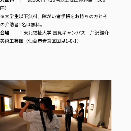
各種社会貢献活動の窓口
学びの特徴
自治体・団体等との主な協定
円）
教員紹介・業績
伝承講座「311『伝える／備える』次世代塾」
ICT教育
研究所について
※大学生以下無料。障がい者手帳をお持ちの方とそ
JICA草の根技術協力事業
初年次教育（リエゾンゼミⅠ）
研究者のご紹介
学びのサポート
の介助者1名は無料。
被災地の子ども支援活動
実学臨床教育（総合福祉学部のみ履修可能）
会場
：東北福祉大学 国見キャンパス 芹沢銈介
学びのサポート
美術工芸館（仙台市青葉区国見1-8-1）
教育実践活動（教育学科学生のみ受講可能）
学費（学部学科）
禅のこころ
授業料減免・奨学金等
宿舎の紹介
学生生活サポート
学生自主活動支援
社会人学生の育児支援（一時預かり）
学生総合補償制度
スポーツ傷害保険