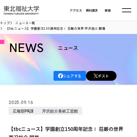
本文へ移動
アクセス
資料請求
検索
トップ
ニュース一覧
【tbcニュース】学園創立150周年記念Ⅰ 荘厳の世界 芹沢銈介 開幕
大学について
NEWS
ニュース
学部・大学院
大学についてTOP
大学理念
入試情報
学部・大学院TOP
シェアする
ポスト
大学理念
大学の概要
総合福祉学部
進路・就職
東北福祉大学の想い
入試情報TOP
大学の概要
総合福祉学部
2025.09.16
建学の精神・教育の理念
大学の取り組み
共生まちづくり学部
大学の歩み
入学試験
広報部PR課
芹沢銈介美術工芸館
課外活動
学長室の窓
社会福祉学科
進路・就職 TOP
大学の取り組み
共生まちづくり学部
学生・教職員・卒業生数
情報公開
教育方針
福祉心理学科
教育学部
社会連携・研究
デジタルパンフ
【tbcニュース】学園創立150周年記念Ⅰ 荘厳の世界
学則
共生まちづくり学科
情報公開
就職状況
国際交流
各種方針
福祉行政学科
課外活動 TOP
教育学部
カリキュラム編成ガイドライン