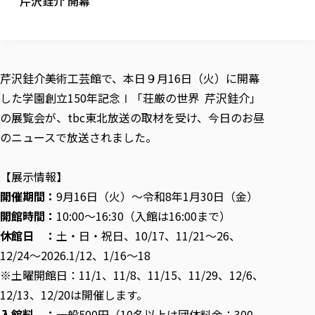
芹沢銈介 開幕
校歌の歴史
健康科学部
寄附行為
進学相談会
本学のシラバスについて
教育学科
取得可能な資格・免許
校章・マーク・カラー
健康科学部
体育会・運動サークル紹介
社会連携・研究
ガバナンス・コード
国際交流TOP
一般事業主行動計画
産業福祉マネジメント学科
寄附の受け入れ
オープンキャンパス
中期事業計画
保健看護学科
東北福祉大学のキャリアサポート
公的資金等の不正使用の防止に関する基本方針
文化会・文化系サークル紹介
関連法人
交換留学生 Exchange students
事業計画／財務・事業報告
生涯教育・キャリア教育
リハビリテーション学科
芹沢銈介美術工芸館で、本日９月16日（火）に開幕
社会連携・研究 TOP
情報福祉マネジメント学科
東北福祉大学のキャリアサポート
研究活動における不正行為の防止等に関する対応
教職員募集
採用ご担当者様へ
した学園創立150年記念Ⅰ「荘厳の世界 芹沢銈介」
大学評価
医療経営管理学科
大学指定団体紹介
大学広報誌「TFU Newsletter 東北福祉大学通信」
進路・就職支援
海外留学・研修
役員・評議員一覧
仏教専修科
採用ご担当者様へ
の展覧会が、tbc東北放送の取材を受け、今日のお昼
東北福祉大学の研究活動
IR情報
生涯教育・キャリア教育TOP
初年次教育（リエゾンゼミⅠ）について
関連法人
東北福祉大学のキャリア教育
在学生の方
キャンパス案内
のニュースで放送されました。
東北福祉大学の研究活動
学校教育法施行規則第172条の2に基づく情報公開
センター長の挨拶
外国人在学生
リエゾンゼミ・ナビ（テキスト等）
大学院
在学生の方
東北福祉大学の紀要・リポジトリ
生涯学習・社会人講座
教職課程における情報の公表
求人の受付について
東北福祉大学の研究紹介
卒業生の方
お役立ち情報（リンク集）
取材について
大学院
【展示情報】
東北福祉大学の紀要・リポジトリ
資格取得報奨制度について
Prospective Students
学部・学科等設置計画履行状況報告書
単独学内説明会のご案内
共同研究等をご検討の皆様へ
通信教育部
卒業生の方
産学・産学官連携
放射線モニタリング測定結果（国見キャンパス）
開催期間：
9月16日（火）～令和8年1月30日（金）
月例TFU実学臨床研究セミナー
総合福祉学研究科 社会福祉学専攻 修士課程
東北福祉大学求人・インターンシップ検索サイト（キャリタスU
研究紀要
よくあるご質問
情報公開規程
通信教育部
産学・産学官連携
開館時間：
10:00〜16:30（入館は16:00まで）
卒業後のキャリア支援体制
施設利用
学生支援センター国際交流の活動
総合福祉学研究科 社会福祉学専攻 博士課程
教職研究
カリキュラム（学部・大学院）
社会貢献・地域連携活動
特別支援教育研究室
休館日 ：
土・日・祝日、10/17、11/21～26、
通信制大学院 総合福祉学研究科 社会福祉学専攻 修士課程
在学生による訪問、情報提供へのご協力のお願い
「高齢者のフレイル予防及びデジタルデバイド解消に向けた産官
東北福祉大学のDNA
総合福祉学研究科 福祉心理学専攻 修士課程
東北福祉大学教育・教職センター特別支援教育研究年報一覧
社会貢献・地域連携活動
12/24～2026.1/12、1/16～18
スタッフ紹介
通信制大学院 総合福祉学研究科 福祉心理学専攻 修士課程
卒業生アンケート
同窓会
高齢者施設特化型モジュラー車いす開発
その他の就学機会
生涯学習・社会人講座
教育学研究科 教育学専攻 修士課程
芹沢銈介美術工芸館年報
TFU教育フォーラム
※土曜開館日：11/1、11/8、11/15、11/29、12/6、
社会貢献への取り組み
在学生インタビュー
学生参加 × 産学官連携 ～ 「行学一如」の実践
東北福祉大学機関リポジトリ
ニュース一覧
12/13、12/20は開催します。
社会貢献・地域連携活動報告書
学びの特徴
学内ポータルシステム
自治体・団体等との主な協定
東北福祉大学オープンアクセス方針
入館料 ：
一般500円（10名以上は団体料金：300
Universal Passport