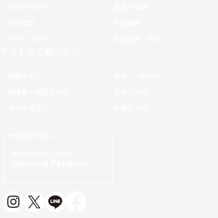
お問い合わせ
進路・就職
資料請求
入試情報
大学について
社会連携・研究
サイトをご覧の方へ
受験生の方
地域・一般の方
保護者・保証人の方
在学生の方
高校の先生方
卒業生の方
サイトポリシー
学内ポータルシステム
Universal Passport