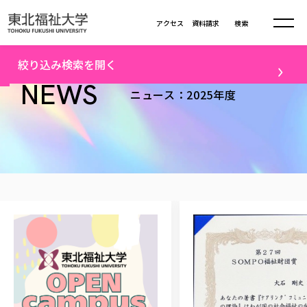
本文へ移動
アクセス
資料請求
検索
トップ
2025年度ニュース一覧（1）
絞り込み検索を開く
大学について
NEWS
ニュース：2025年度
テーマ
学部・大学院
すべて
キャンパスニュース
大学理念
学部学科の活動
卒業生の活躍
入試情報
大学理念
進路・就職
学生・課外活動
大学の概要
総合福祉学部
進路・就職
東北福祉大学の想い
メディア
社会連携
大学の概要
総合福祉学部
建学の精神・教育の理念
大学の取り組み
研究
共生まちづくり学部
大学の歩み
入学試験
課外活動
学長室の窓
社会福祉学科
大学の取り組み
配信対象
共生まちづくり学部
学生・教職員・卒業生数
情報公開
教育方針
福祉心理学科
教育学部
社会連携・研究
すべて
受験生向け
デジタルパンフ
学則
共生まちづくり学科
情報公開
就職状況
国際交流
各種方針
福祉行政学科
教育学部
カリキュラム編成ガイドライン
高校の先生向け
地域・一般向け