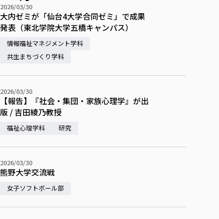
各種社会貢献活動の窓口
学びの特徴
自治体・団体等との主な協定
2026/03/30
教員紹介・業績
大内ゼミが「仙台4大学合同ゼミ」で成果
伝承講座「311『伝える／備える』次世代塾」
ICT教育
研究所について
発表（東北学院大学五橋キャンパス）
JICA草の根技術協力事業
初年次教育（リエゾンゼミⅠ）
研究者のご紹介
学びのサポート
情報福祉マネジメント学科
被災地の子ども支援活動
実学臨床教育（総合福祉学部のみ履修可能）
学びのサポート
共生まちづくり学科
教育実践活動（教育学科学生のみ受講可能）
学費（学部学科）
禅のこころ
授業料減免・奨学金等
2026/03/30
【報告】『社会・集団・家族心理学』が出
宿舎の紹介
版 / 吉田綾乃教授
学生生活サポート
福祉心理学科
研究
学生自主活動支援
社会人学生の育児支援（一時預かり）
2026/03/30
学生総合補償制度
熊野大学交流戦
スポーツ傷害保険
女子ソフトボール部