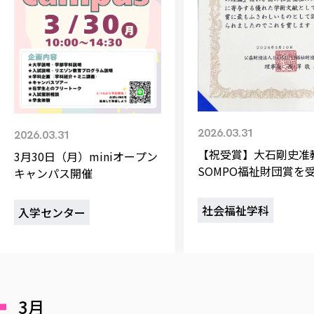
校歌の歴史
健康科学部
寄附行為
進学相談会
本学のシラバスについて
教育学科
取得可能な資格・免許
校章・マーク・カラー
在学生向け
卒業生向け
健康科学部
体育会・運動サークル紹介
社会連携・研究
ガバナンス・コード
一般事業主行動計画
産業福祉マネジメント学科
寄附の受け入れ
オープンキャンパス
保護者向け
中期事業計画
保健看護学科
東北福祉大学のキャリアサポート
公的資金等の不正使用の防止に関する基本方針
文化会・文化系サークル紹介
関連法人
交換留学生 Exchange students
事業計画／財務・事業報告
生涯教育・キャリア教育
リハビリテーション学科
情報福祉マネジメント学科
東北福祉大学のキャリアサポート
研究活動における不正行為の防止等に関する対応
教職員募集
採用ご担当者様へ
大学評価
医療経営管理学科
大学指定団体紹介
大学広報誌「TFU Newsletter 東北福祉大学通信」
進路・就職支援
海外留学・研修
役員・評議員一覧
仏教専修科
採用ご担当者様へ
東北福祉大学の研究活動
IR情報
初年次教育（リエゾンゼミⅠ）について
関連
東北福祉大学のキャリア教育
在学生の方
キャンパス案内
2026.03.31
2026.03.31
東北福祉大学の研究活動
学校教育法施行規則第172条の2に基づく情報公開
センター長の挨拶
外国人在学生
リエゾンゼミ・ナビ（テキスト等）
大学院
在学生の方
東北福祉大学の紀要・リポジトリ
【祝受賞】大石剛史
3月30日（月）miniオープン
生涯学習・社会人講座
教職課程における情報の公表
求人の受付について
東北福祉大学の研究紹介
卒業生の方
お役立ち情報（リンク集）
SOMPO福祉財団賞を
取材に
キャンパス開催
大学院
東北福祉大学の紀要・リポジトリ
資格取得報奨制度について
Prospective Students
学部・学科等設置計画履行状況報告書
単独学内説明会のご案内
（社会福祉学科）
共同研究等をご検討の皆様へ
通信教育部
卒業生の方
産学・産学官連携
放射線モニタリング測定結果（国見キャンパス）
月例TFU実学臨床研究セミナー
総合福祉学研究科 社会福祉学専攻 修士課程
東北福祉大学求人・インターンシップ検索サイト（キャリタスU
研究紀要
よくあるご質問
情報公開規程
社会福祉学科
通信教育部
入学センター
産学・産学官連携
卒業後のキャリア支援体制
施設
学生支援センター国際交流の活動
総合福祉学研究科 社会福祉学専攻 博士課程
教職研究
カリキュラム（学部・大学院）
社会貢献・地域連携活動
特別支援教育研究室
通信制大学院 総合福祉学研究科 社会福祉学専攻 修士課程
在学生による訪問、情報提供へのご協力のお願い
「高齢者のフレイル予防及びデジタルデバイド解消に向けた産官
東北福祉大学のDNA
総合福祉学研究科 福祉心理学専攻 修士課程
東北福祉大学教育・教職センター特別支援教育研究年報一覧
社会貢献・地域連携活動
スタッフ紹介
通信制大学院 総合福祉学研究科 福祉心理学専攻 修士課程
卒業生アンケート
同
高齢者施設特化型モジュラー車いす開発
その他の就学機会
生涯学習・社会人講座
教育学研究科 教育学専攻 修士課程
芹沢銈介美術工芸館年報
TFU教育フォーラム
社会貢献への取り組み
在学生インタビュー
学生参加 × 産学官連携 ～ 「行学一如」の実践
東北福祉大学機関リポジトリ
ニュース一覧
社会貢献・地域連携活動報告書
学びの特徴
学内ポータ
自治体・団体等との主な協定
3月
東北福祉大学オープンアクセス方針
Universal 