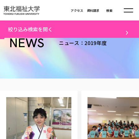
本文へ移動
アクセス
資料請求
検索
トップ
2019年度ニュース一覧（1）
絞り込み検索を開く
大学について
NEWS
ニュース：2019年度
テーマ
学部・大学院
すべて
キャンパスニュース
大学理念
学部学科の活動
卒業生の活躍
入試情報
大学理念
進路・就職
学生・課外活動
大学の概要
総合福祉学部
進路・就職
東北福祉大学の想い
メディア
社会連携
大学の概要
総合福祉学部
建学の精神・教育の理念
大学の取り組み
研究
共生まちづくり学部
大学の歩み
入学試験
課外活動
学長室の窓
社会福祉学科
大学の取り組み
配信対象
共生まちづくり学部
学生・教職員・卒業生数
情報公開
教育方針
福祉心理学科
教育学部
社会連携・研究
すべて
受験生向け
デジタルパンフ
学則
共生まちづくり学科
情報公開
就職状況
国際交流
各種方針
福祉行政学科
教育学部
カリキュラム編成ガイドライン
高校の先生向け
地域・一般向け