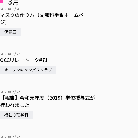
3月
各種社会貢献活動の窓口
学びの特徴
自治体・団体等との主な協定
教員紹介・業績
2020/03/26
伝承講座「311『伝える／備える』次世代塾」
ICT教育
マスクの作り方（文部科学省ホームペー
研究所について
JICA草の根技術協力事業
ジ）
初年次教育（リエゾンゼミⅠ）
研究者のご紹介
学びのサポート
被災地の子ども支援活動
保健室
実学臨床教育（総合福祉学部のみ履修可能）
学びのサポート
教育実践活動（教育学科学生のみ受講可能）
学費（学部学科）
禅のこころ
2020/03/23
授業料減免・奨学金等
OCCリレートーク#71
宿舎の紹介
オープンキャンパスクラブ
学生生活サポート
学生自主活動支援
2020/03/23
社会人学生の育児支援（一時預かり）
【報告】令和元年度（2019）学位授与式が
学生総合補償制度
行われました
スポーツ傷害保険
福祉心理学科
2020/03/23