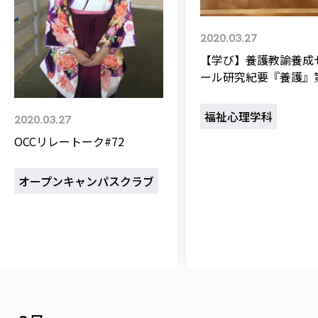
校歌の歴史
健康科学部
寄附行為
進学相談会
本学のシラバスについて
教育学科
取得可能な資格・免許
校章・マーク・カラー
在学生向け
卒業生向け
健康科学部
体育会・運動サークル紹介
社会連携・研究
ガバナンス・コード
2020.03.27
一般事業主行動計画
産業福祉マネジメント学科
寄附の受け入れ
オープンキャンパス
保護者向け
中期事業計画
保健看護学科
東北福祉大学のキャリアサポート
【学び】養護教諭養成ゼミナ
公的資金等の不正使用の防止に関する基本方針
文化会・文化系サークル紹介
関連法人
交換留学生 Exchange students
ール研究紀要『養護』第3巻
事業計画／財務・事業報告
生涯教育・キャリア教育
リハビリテーション学科
情報福祉マネジメント学科
東北福祉大学のキャリアサポート
研究活動における不正行為の防止等に関する対応
教職員募集
を刊行 / 養教ゼミ
採用ご担当者様へ
大学評価
医療経営管理学科
大学指定団体紹介
大学広報誌「TFU Newsletter 東北福祉大学通信」
2020.03.27
進路・就職支援
海外留学・研修
役員・評議員一覧
福祉心理学科
仏教専修科
採用ご担当者様へ
東北福祉大学の研究活動
IR情報
『UNIVAS AWARDS 20
初年次教育（リエゾンゼミⅠ）について
関連
東北福祉大学のキャリア教育
在学生の方
キャンパス案内
東北福祉大学の研究活動
学校教育法施行規則第172条の2に基づく情報公開
20』入賞団体発表 本
センター長の挨拶
外国人在学生
リエゾンゼミ・ナビ（テキスト等）
大学院
在学生の方
東北福祉大学の紀要・リポジトリ
北地区1位
生涯学習・社会人講座
教職課程における情報の公表
求人の受付について
東北福祉大学の研究紹介
卒業生の方
お役立ち情報（リンク集）
取材に
大学院
東北福祉大学の紀要・リポジトリ
資格取得報奨制度について
広報課
Prospective Students
学部・学科等設置計画履行状況報告書
単独学内説明会のご案内
共同研究等をご検討の皆様へ
通信教育部
卒業生の方
産学・産学官連携
放射線モニタリング測定結果（国見キャンパス）
月例TFU実学臨床研究セミナー
総合福祉学研究科 社会福祉学専攻 修士課程
東北福祉大学求人・インターンシップ検索サイト（キャリタスU
研究紀要
よくあるご質問
情報公開規程
通信教育部
産学・産学官連携
卒業後のキャリア支援体制
施設
学生支援センター国際交流の活動
総合福祉学研究科 社会福祉学専攻 博士課程
教職研究
カリキュラム（学部・大学院）
社会貢献・地域連携活動
特別支援教育研究室
通信制大学院 総合福祉学研究科 社会福祉学専攻 修士課程
在学生による訪問、情報提供へのご協力のお願い
「高齢者のフレイル予防及びデジタルデバイド解消に向けた産官
東北福祉大学のDNA
総合福祉学研究科 福祉心理学専攻 修士課程
東北福祉大学教育・教職センター特別支援教育研究年報一覧
社会貢献・地域連携活動
スタッフ紹介
通信制大学院 総合福祉学研究科 福祉心理学専攻 修士課程
卒業生アンケート
同
高齢者施設特化型モジュラー車いす開発
その他の就学機会
生涯学習・社会人講座
教育学研究科 教育学専攻 修士課程
芹沢銈介美術工芸館年報
TFU教育フォーラム
社会貢献への取り組み
在学生インタビュー
学生参加 × 産学官連携 ～ 「行学一如」の実践
東北福祉大学機関リポジトリ
ニュース一覧
社会貢献・地域連携活動報告書
学びの特徴
学内ポータ
自治体・団体等との主な協定
東北福祉大学オープンアクセス方針
Universal 