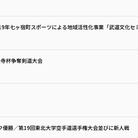
19年七ヶ宿町スポーツによる地域活性化事業「武道文化セ
泉寺杯争奪剣道大会
ク優勝／第19回東北大学空手道選手権大会並びに新人戦