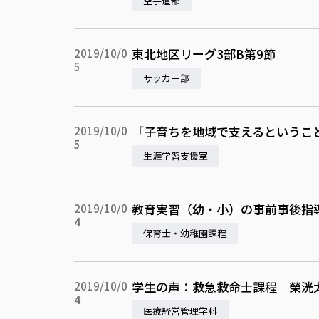
空手道部
東北地区リーグ3部B第9節
2019/10/0
5
サッカー部
「子育ちを地域で支えるというこ
2019/10/0
5
生涯学習支援室
教育実習（幼・小）の事前事後指
2019/10/0
4
保育士・幼稚園課程
学生の声：救急救命士課程 榮洸
2019/10/0
4
医療経営管理学科