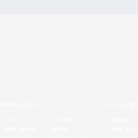
東北福祉大学について
サイトをご覧
アクセス
学部・大学院
受験生の方
図書館・施設利用
課外活動
保護者・保証人