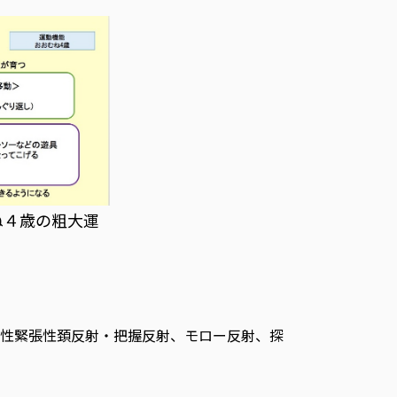
ね４歳の粗大運
性緊張性頚反射・把握反射、モロー反射、探