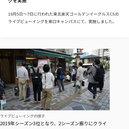
グを実施
校歌の歴史
健康科学部
寄附行為
進学相談会
本学のシラバスについて
教育学科
取得可能な資格・免許
校章・マーク・カラー
健康科学部
体育会・運動サークル紹介
社会連携・研究
ガバナンス・コード
国際交流TOP
10月5日～7日に行われた東北楽天ゴールデンイーグルスCSの
一般事業主行動計画
産業福祉マネジメント学科
寄附の受け入れ
オープンキャンパス
ライブビューイングを東口キャンパスにて、実施しました。
中期事業計画
保健看護学科
東北福祉大学のキャリアサポート
公的資金等の不正使用の防止に関する基本方針
文化会・文化系サークル紹介
関連法人
交換留学生 Exchange students
事業計画／財務・事業報告
生涯教育・キャリア教育
リハビリテーション学科
社会連携・研究 TOP
情報福祉マネジメント学科
東北福祉大学のキャリアサポート
研究活動における不正行為の防止等に関する対応
教職員募集
採用ご担当者様へ
大学評価
医療経営管理学科
大学指定団体紹介
大学広報誌「TFU Newsletter 東北福祉大学通信」
進路・就職支援
海外留学・研修
役員・評議員一覧
仏教専修科
採用ご担当者様へ
東北福祉大学の研究活動
IR情報
生涯教育・キャリア教育TOP
初年次教育（リエゾンゼミⅠ）について
関連法人
東北福祉大学のキャリア教育
在学生の方
キャンパス案内
東北福祉大学の研究活動
学校教育法施行規則第172条の2に基づく情報公開
センター長の挨拶
外国人在学生
リエゾンゼミ・ナビ（テキスト等）
大学院
在学生の方
東北福祉大学の紀要・リポジトリ
生涯学習・社会人講座
教職課程における情報の公表
求人の受付について
東北福祉大学の研究紹介
卒業生の方
お役立ち情報（リンク集）
取材について
大学院
東北福祉大学の紀要・リポジトリ
資格取得報奨制度について
Prospective Students
学部・学科等設置計画履行状況報告書
単独学内説明会のご案内
共同研究等をご検討の皆様へ
通信教育部
卒業生の方
産学・産学官連携
放射線モニタリング測定結果（国見キャンパス）
月例TFU実学臨床研究セミナー
総合福祉学研究科 社会福祉学専攻 修士課程
東北福祉大学求人・インターンシップ検索サイト（キャリタスU
研究紀要
よくあるご質問
情報公開規程
通信教育部
産学・産学官連携
卒業後のキャリア支援体制
施設利用
学生支援センター国際交流の活動
総合福祉学研究科 社会福祉学専攻 博士課程
教職研究
カリキュラム（学部・大学院）
社会貢献・地域連携活動
特別支援教育研究室
通信制大学院 総合福祉学研究科 社会福祉学専攻 修士課程
在学生による訪問、情報提供へのご協力のお願い
「高齢者のフレイル予防及びデジタルデバイド解消に向けた産官
東北福祉大学のDNA
総合福祉学研究科 福祉心理学専攻 修士課程
東北福祉大学教育・教職センター特別支援教育研究年報一覧
社会貢献・地域連携活動
スタッフ紹介
通信制大学院 総合福祉学研究科 福祉心理学専攻 修士課程
卒業生アンケート
同窓会
高齢者施設特化型モジュラー車いす開発
その他の就学機会
生涯学習・社会人講座
教育学研究科 教育学専攻 修士課程
芹沢銈介美術工芸館年報
TFU教育フォーラム
社会貢献への取り組み
在学生インタビュー
学生参加 × 産学官連携 ～ 「行学一如」の実践
ライブビューイングの様子
東北福祉大学機関リポジトリ
ニュース一覧
社会貢献・地域連携活動報告書
学びの特徴
学内ポータルシステム
自治体・団体等との主な協定
2019年シーズン3位となり、2シーズン振りにクライ
東北福祉大学オープンアクセス方針
Universal Passport