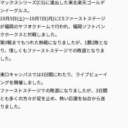
各種社会貢献活動の窓口
マックスシリーズ(CS)に進出した東北楽天ゴールデ
学びの特徴
自治体・団体等との主な協定
教員紹介・業績
ンイーグルス。
伝承講座「311『伝える／備える』次世代塾」
ICT教育
研究所について
10月5日(土)～10月7日(月)にCSファーストステージ
JICA草の根技術協力事業
初年次教育（リエゾンゼミⅠ）
研究者のご紹介
学びのサポート
が福岡のヤフオクドームで行われ、福岡ソフトバン
被災地の子ども支援活動
実学臨床教育（総合福祉学部のみ履修可能）
学びのサポート
クホークスと対戦しました。
教育実践活動（教育学科学生のみ受講可能）
第3戦までもつれた熱戦になりましたが、1勝2敗とな
学費（学部学科）
禅のこころ
り、惜しくもファーストステージでの敗退となりま
授業料減免・奨学金等
した。
宿舎の紹介
学生生活サポート
東口キャンパスでは3日間にわたり、ライブビューイ
学生自主活動支援
ングを開催しました。
社会人学生の育児支援（一時預かり）
ファーストステージでの敗退になりましたが、3日間
学生総合補償制度
とも多くの方々が足を止め、熱い応援を仙台から送
スポーツ傷害保険
りました。