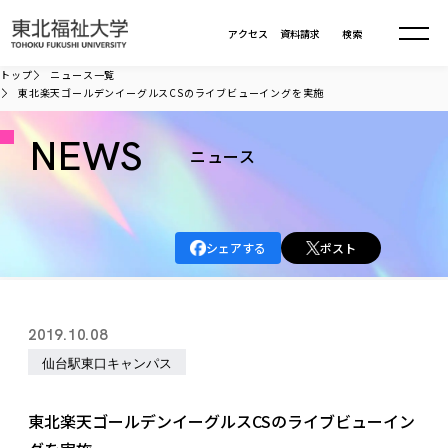
本文へ移動
アクセス
資料請求
検索
トップ
ニュース一覧
東北楽天ゴールデンイーグルスCSのライブビューイングを実施
大学について
NEWS
ニュース
学部・大学院
大学についてTOP
大学理念
入試情報
学部・大学院TOP
シェアする
ポスト
大学理念
大学の概要
総合福祉学部
進路・就職
東北福祉大学の想い
入試情報TOP
大学の概要
総合福祉学部
2019.10.08
建学の精神・教育の理念
大学の取り組み
共生まちづくり学部
大学の歩み
入学試験
仙台駅東口キャンパス
課外活動
学長室の窓
社会福祉学科
進路・就職 TOP
大学の取り組み
共生まちづくり学部
学生・教職員・卒業生数
情報公開
教育方針
福祉心理学科
教育学部
社会連携・研究
デジタルパンフ
東北楽天ゴールデンイーグルスCSのライブビューイン
学則
共生まちづくり学科
情報公開
就職状況
国際交流
各種方針
福祉行政学科
課外活動 TOP
教育学部
カリキュラム編成ガイドライン