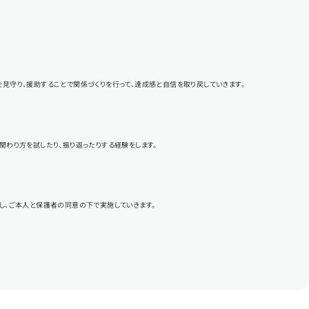
見守り、援助することで関係づくりを行って、達成感と自信を取り戻していきます。
関わり方を試したり、振り返ったりする経験をします。
し、ご本人と保護者の同意の下で実施していきます。