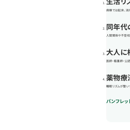
生活リ
病棟では起床、消
同年代
人間関係や不登校
大人に
医師・看護師・公
薬物療
睡眠リズムが整い
パンフレッ