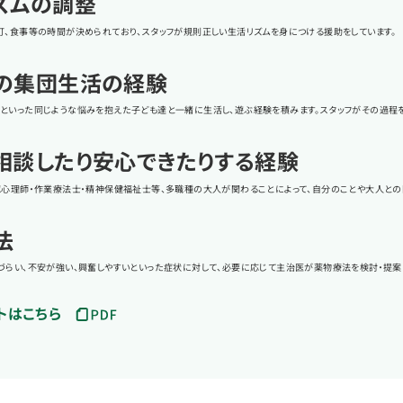
ズムの調整
灯、食事等の時間が決められており、スタッフが規則正しい生活リズムを身につける援助をしています。
の集団生活の経験
といった同じような悩みを抱えた子ども達と一緒に生活し、遊ぶ経験を積みます。スタッフがその過程を
相談したり安心できたりする経験
認心理師・作業療法士・精神保健福祉士等、多職種の大人が関わることによって、自分のことや大人との
法
づらい、不安が強い、興奮しやすいといった症状に対して、必要に応じて主治医が薬物療法を検討・提案
トはこちら