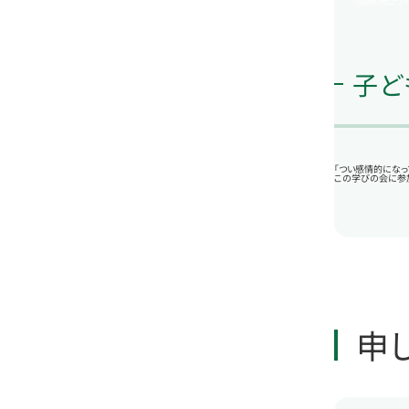
子ど
「つい感情的になっ
この学びの会に参
申