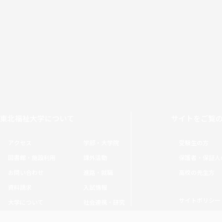
東北福祉大学について
サイトをご覧
アクセス
学部・大学院
受験生の方
図書館・施設利用
課外活動
保護者・保証人
お問い合わせ
進路・就職
高校の先生方
資料請求
入試情報
サイトポリシー
大学について
社会連携・研究
Copyright © Tohoku Fukushi University. All rights reserved.