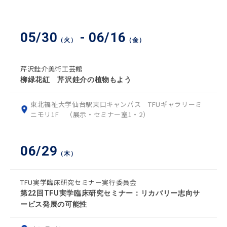
05/30
- 06/16
（火）
（金）
芹沢銈介美術工芸館
柳緑花紅 芹沢銈介の植物もよう
東北福祉大学仙台駅東口キャンパス TFUギャラリーミ
ニモリ1F （展示・セミナー室1・2）
06/29
（木）
TFU実学臨床研究セミナー実行委員会
第22回TFU実学臨床研究セミナー：リカバリー志向サ
ービス発展の可能性