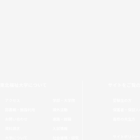
東北福祉大学について
サイトをご覧
アクセス
学部・大学院
受験生の方
図書館・施設利用
課外活動
保護者・保証人
お問い合わせ
進路・就職
高校の先生方
資料請求
入試情報
サイトポリシー
大学について
社会連携・研究