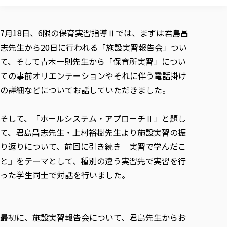
校歌の歴史
健康科学部
寄附行為
進学相談会
本学のシラバスについて
教育学科
取得可能な資格・免許
校章・マーク・カラー
健康科学部
体育会・運動サークル紹介
社会連携・研究
ガバナンス・コード
国際交流TOP
一般事業主行動計画
産業福祉マネジメント学科
7月18日、6限の保育実習指導Ⅱでは、まずは君島昌
寄附の受け入れ
オープンキャンパス
中期事業計画
保健看護学科
東北福祉大学のキャリアサポート
公的資金等の不正使用の防止に関する基本方針
志先生から20日に行われる「施設実習報告会」つい
文化会・文化系サークル紹介
関連法人
交換留学生 Exchange students
事業計画／財務・事業報告
生涯教育・キャリア教育
リハビリテーション学科
社会連携・研究 TOP
情報福祉マネジメント学科
東北福祉大学のキャリアサポート
研究活動における不正行為の防止等に関する対応
て、そして青木一則先生から「保育所実習」につい
教職員募集
採用ご担当者様へ
大学評価
医療経営管理学科
大学指定団体紹介
ての事前オリエンテーションやそれに伴う電話掛け
大学広報誌「TFU Newsletter 東北福祉大学通信」
進路・就職支援
海外留学・研修
役員・評議員一覧
仏教専修科
採用ご担当者様へ
東北福祉大学の研究活動
IR情報
生涯教育・キャリア教育TOP
の詳細などについてお話していただきました。
初年次教育（リエゾンゼミⅠ）について
関連法人
東北福祉大学のキャリア教育
在学生の方
キャンパス案内
東北福祉大学の研究活動
学校教育法施行規則第172条の2に基づく情報公開
センター長の挨拶
外国人在学生
リエゾンゼミ・ナビ（テキスト等）
大学院
在学生の方
東北福祉大学の紀要・リポジトリ
生涯学習・社会人講座
教職課程における情報の公表
そして、「ホールシステム・アプローチⅡ」と題し
求人の受付について
東北福祉大学の研究紹介
卒業生の方
お役立ち情報（リンク集）
取材について
大学院
東北福祉大学の紀要・リポジトリ
資格取得報奨制度について
Prospective Students
て、君島昌志先生・上村裕樹先生より施設実習の振
学部・学科等設置計画履行状況報告書
単独学内説明会のご案内
共同研究等をご検討の皆様へ
通信教育部
卒業生の方
産学・産学官連携
放射線モニタリング測定結果（国見キャンパス）
月例TFU実学臨床研究セミナー
総合福祉学研究科 社会福祉学専攻 修士課程
東北福祉大学求人・インターンシップ検索サイト（キャリタスU
り返りについて、前回に引き続き『実習で学んだこ
研究紀要
よくあるご質問
情報公開規程
通信教育部
産学・産学官連携
卒業後のキャリア支援体制
施設利用
学生支援センター国際交流の活動
と』をテーマとして、種別の違う実習先で実習を行
総合福祉学研究科 社会福祉学専攻 博士課程
教職研究
カリキュラム（学部・大学院）
社会貢献・地域連携活動
特別支援教育研究室
通信制大学院 総合福祉学研究科 社会福祉学専攻 修士課程
在学生による訪問、情報提供へのご協力のお願い
「高齢者のフレイル予防及びデジタルデバイド解消に向けた産官
東北福祉大学のDNA
った学生同士で対話を行いました。
総合福祉学研究科 福祉心理学専攻 修士課程
東北福祉大学教育・教職センター特別支援教育研究年報一覧
社会貢献・地域連携活動
スタッフ紹介
通信制大学院 総合福祉学研究科 福祉心理学専攻 修士課程
卒業生アンケート
同窓会
高齢者施設特化型モジュラー車いす開発
その他の就学機会
生涯学習・社会人講座
教育学研究科 教育学専攻 修士課程
芹沢銈介美術工芸館年報
TFU教育フォーラム
社会貢献への取り組み
在学生インタビュー
学生参加 × 産学官連携 ～ 「行学一如」の実践
東北福祉大学機関リポジトリ
ニュース一覧
社会貢献・地域連携活動報告書
学びの特徴
学内ポータルシステム
自治体・団体等との主な協定
最初に、施設実習報告会について、君島先生からお
東北福祉大学オープンアクセス方針
Universal Passport