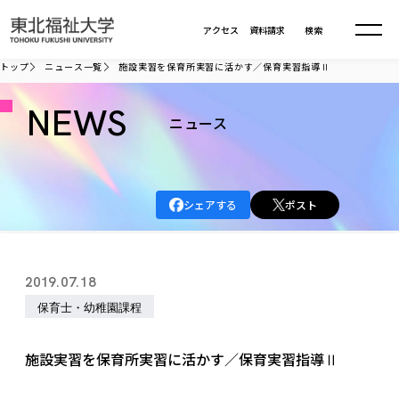
本文へ移動
アクセス
資料請求
検索
トップ
ニュース一覧
施設実習を保育所実習に活かす／保育実習指導Ⅱ
大学について
NEWS
ニュース
学部・大学院
大学についてTOP
シェアする
ポスト
大学理念
入試情報
学部・大学院TOP
大学理念
大学の概要
総合福祉学部
進路・就職
東北福祉大学の想い
入試情報TOP
2019.07.18
大学の概要
総合福祉学部
建学の精神・教育の理念
大学の取り組み
保育士・幼稚園課程
共生まちづくり学部
大学の歩み
入学試験
課外活動
学長室の窓
社会福祉学科
進路・就職 TOP
大学の取り組み
共生まちづくり学部
学生・教職員・卒業生数
情報公開
教育方針
福祉心理学科
施設実習を保育所実習に活かす／保育実習指導Ⅱ
教育学部
社会連携・研究
デジタルパンフ
学則
共生まちづくり学科
情報公開
就職状況
国際交流
各種方針
福祉行政学科
課外活動 TOP
教育学部
カリキュラム編成ガイドライン