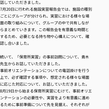
各種社会貢献活動の窓口
学びの特徴
話していただきました。
自治体・団体等との主な協定
教員紹介・業績
7月20日に行われる施設実習報告会では、施設の種別
伝承講座「311『伝える／備える』次世代塾」
ICT教育
研究所について
ごとにグループが分けられ、実習における様々な場
JICA草の根技術協力事業
初年次教育（リエゾンゼミⅠ）
研究者のご紹介
学びのサポート
面の取り組みについて、グループの中で共有しなが
被災地の子ども支援活動
実学臨床教育（総合福祉学部のみ履修可能）
学びのサポート
らまとめていきます。この報告会を有意義な時間と
教育実践活動（教育学科学生のみ受講可能）
するため、必要となる持ち物や心構えについて、確
学費（学部学科）
禅のこころ
認し合いました。
授業料減免・奨学金等
宿舎の紹介
続いて、「保育所実習」の事前訪問について、青木
学生生活サポート
先生からお話していただきました。
学生自主活動支援
事前オリエンテーションについての電話掛けを行う
社会人学生の育児支援（一時預かり）
上で、必ず確認する事項や、想定される様々な場面
学生総合補償制度
に応じた対応について、お話していただきました。
スポーツ傷害保険
8月19日から始まる保育所実習にむけて、事前オリエ
ンテーションの必要性や、実習をより有意義に進め
るために事前準備について先を見据え、それぞれが