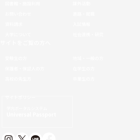
図書館・施設利用
課外活動
お問い合わせ
進路・就職
資料請求
入試情報
大学について
社会連携・研究
サイトをご覧の方へ
受験生の方
地域・一般の方
保護者・保証人の方
在学生の方
高校の先生方
卒業生の方
サイトポリシー
学内ポータルシステム
Universal Passport