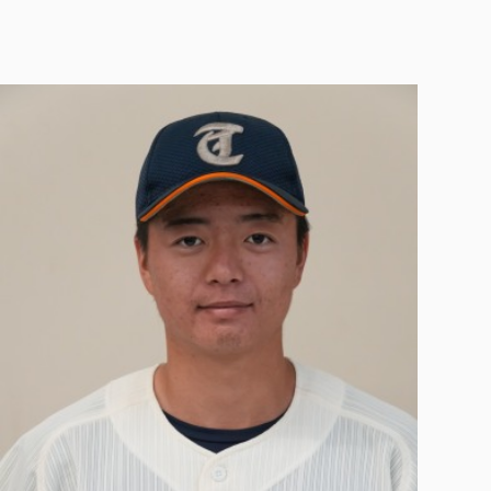
各種社会貢献活動の窓口
学びの特徴
自治体・団体等との主な協定
教員紹介・業績
伝承講座「311『伝える／備える』次世代塾」
ICT教育
研究所について
JICA草の根技術協力事業
初年次教育（リエゾンゼミⅠ）
研究者のご紹介
学びのサポート
被災地の子ども支援活動
実学臨床教育（総合福祉学部のみ履修可能）
学びのサポート
教育実践活動（教育学科学生のみ受講可能）
学費（学部学科）
禅のこころ
授業料減免・奨学金等
宿舎の紹介
学生生活サポート
学生自主活動支援
社会人学生の育児支援（一時預かり）
学生総合補償制度
スポーツ傷害保険