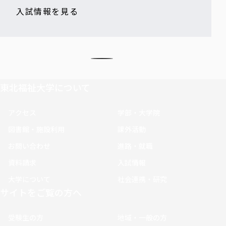
入試情報を見る
東北福祉大学について
アクセス
学部・大学院
図書館・施設利用
課外活動
お問い合わせ
進路・就職
資料請求
入試情報
大学について
社会連携・研究
サイトをご覧の方へ
受験生の方
地域・一般の方