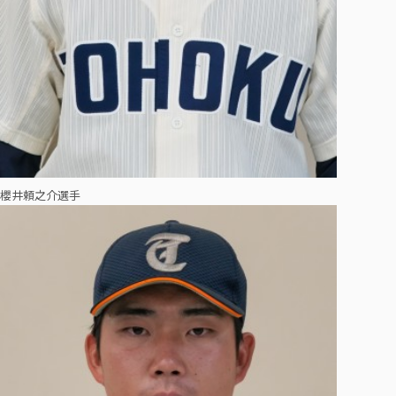
櫻井頼之介選手