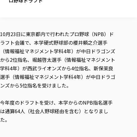
ロ野球ドラフト
校歌の歴史
健康科学部
寄附行為
進学相談会
本学のシラバスについて
教育学科
取得可能な資格・免許
校章・マーク・カラー
健康科学部
体育会・運動サークル紹介
社会連携・研究
ガバナンス・コード
国際交流TOP
一般事業主行動計画
産業福祉マネジメント学科
寄附の受け入れ
オープンキャンパス
中期事業計画
保健看護学科
東北福祉大学のキャリアサポート
公的資金等の不正使用の防止に関する基本方針
文化会・文化系サークル紹介
関連法人
交換留学生 Exchange students
事業計画／財務・事業報告
生涯教育・キャリア教育
リハビリテーション学科
10月23日に東京都内で行われたプロ野球（NPB）ド
社会連携・研究 TOP
情報福祉マネジメント学科
東北福祉大学のキャリアサポート
研究活動における不正行為の防止等に関する対応
教職員募集
採用ご担当者様へ
ラフト会議で、本学硬式野球部の櫻井頼之介選手
大学評価
医療経営管理学科
大学指定団体紹介
大学広報誌「TFU Newsletter 東北福祉大学通信」
進路・就職支援
海外留学・研修
役員・評議員一覧
仏教専修科
採用ご担当者様へ
（情報福祉マネジメント学科4年）が中日ドラゴンズ
東北福祉大学の研究活動
IR情報
生涯教育・キャリア教育TOP
初年次教育（リエゾンゼミⅠ）について
関連法人
東北福祉大学のキャリア教育
在学生の方
キャンパス案内
から2位指名、堀越啓太選手（情報福祉マネジメント
東北福祉大学の研究活動
学校教育法施行規則第172条の2に基づく情報公開
センター長の挨拶
外国人在学生
リエゾンゼミ・ナビ（テキスト等）
大学院
在学生の方
東北福祉大学の紀要・リポジトリ
学科4年）が西武ライオンズから4位指名、新保茉良
生涯学習・社会人講座
教職課程における情報の公表
求人の受付について
東北福祉大学の研究紹介
卒業生の方
お役立ち情報（リンク集）
取材について
大学院
選手（情報福祉マネジメント学科4年）が中日ドラゴ
東北福祉大学の紀要・リポジトリ
資格取得報奨制度について
Prospective Students
学部・学科等設置計画履行状況報告書
単独学内説明会のご案内
共同研究等をご検討の皆様へ
通信教育部
卒業生の方
産学・産学官連携
放射線モニタリング測定結果（国見キャンパス）
ンズから5位指名を受けました。
月例TFU実学臨床研究セミナー
総合福祉学研究科 社会福祉学専攻 修士課程
東北福祉大学求人・インターンシップ検索サイト（キャリタスU
研究紀要
よくあるご質問
情報公開規程
通信教育部
産学・産学官連携
卒業後のキャリア支援体制
施設利用
学生支援センター国際交流の活動
総合福祉学研究科 社会福祉学専攻 博士課程
教職研究
カリキュラム（学部・大学院）
社会貢献・地域連携活動
特別支援教育研究室
今年度のドラフトを受け、本学からのNPB指名選手
通信制大学院 総合福祉学研究科 社会福祉学専攻 修士課程
在学生による訪問、情報提供へのご協力のお願い
「高齢者のフレイル予防及びデジタルデバイド解消に向けた産官
東北福祉大学のDNA
総合福祉学研究科 福祉心理学専攻 修士課程
東北福祉大学教育・教職センター特別支援教育研究年報一覧
社会貢献・地域連携活動
は通算64人（社会人野球経由を含む）となりまし
スタッフ紹介
通信制大学院 総合福祉学研究科 福祉心理学専攻 修士課程
卒業生アンケート
同窓会
高齢者施設特化型モジュラー車いす開発
その他の就学機会
生涯学習・社会人講座
教育学研究科 教育学専攻 修士課程
芹沢銈介美術工芸館年報
TFU教育フォーラム
た。
社会貢献への取り組み
在学生インタビュー
学生参加 × 産学官連携 ～ 「行学一如」の実践
東北福祉大学機関リポジトリ
ニュース一覧
社会貢献・地域連携活動報告書
学びの特徴
学内ポータルシステム
自治体・団体等との主な協定
東北福祉大学オープンアクセス方針
Universal Passport