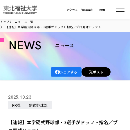
本文へ移動
アクセス
資料請求
検索
トップ
ニュース一覧
【速報】本学硬式野球部・3選手がドラフト指名／プロ野球ドラフト
大学について
NEWS
ニュース
学部・大学院
大学についてTOP
大学理念
入試情報
学部・大学院TOP
シェアする
ポスト
大学理念
大学の概要
総合福祉学部
進路・就職
東北福祉大学の想い
入試情報TOP
大学の概要
総合福祉学部
2025.10.23
建学の精神・教育の理念
大学の取り組み
共生まちづくり学部
大学の歩み
入学試験
PR課
硬式野球部
課外活動
学長室の窓
社会福祉学科
進路・就職 TOP
大学の取り組み
共生まちづくり学部
学生・教職員・卒業生数
情報公開
教育方針
福祉心理学科
教育学部
社会連携・研究
デジタルパンフ
【速報】本学硬式野球部・3選手がドラフト指名／プ
学則
共生まちづくり学科
情報公開
就職状況
国際交流
各種方針
福祉行政学科
課外活動 TOP
教育学部
カリキュラム編成ガイドライン