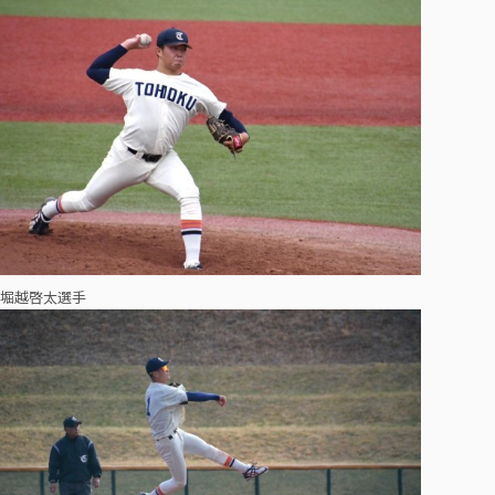
堀越啓太選手