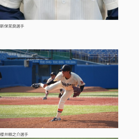
新保茉良選手
櫻井頼之介選手