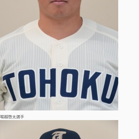
堀越啓太選手