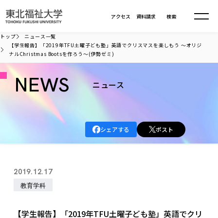
本文へ移動
アクセス
資料請求
検索
トップ
ニュース一覧
【学生報告】「2019年TFU土曜子ども塾」英語でクリスマスを楽しもう ～オリジ
ナルChristmas Bootsを作ろう～(伊勢ゼミ)
大学について
NEWS
ニュース
学部・大学院
大学についてTOP
大学理念
入試情報
学部・大学院TOP
大学理念
シェアする
ポスト
大学の概要
総合福祉学部
進路・就職
東北福祉大学の想い
入試情報TOP
大学の概要
総合福祉学部
建学の精神・教育の理念
大学の取り組み
共生まちづくり学部
2019.12.17
大学の歩み
入学試験
課外活動
学長室の窓
社会福祉学科
進路・就職 TOP
大学の取り組み
共生まちづくり学部
教育学科
学生・教職員・卒業生数
情報公開
教育方針
福祉心理学科
教育学部
社会連携・研究
デジタルパンフ
学則
共生まちづくり学科
情報公開
就職状況
国際交流
各種方針
福祉行政学科
課外活動 TOP
教育学部
【学生報告】「2019年TFU土曜子ども塾」英語でクリ
カリキュラム編成ガイドライン