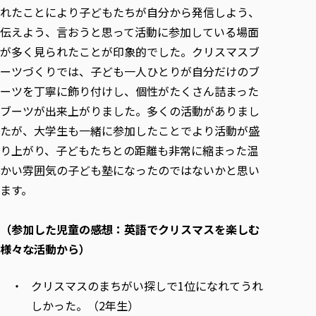
各種社会貢献活動の窓口
学びの特徴
自治体・団体等との主な協定
れたことにより子どもたちが自分から発信しよう、
教員紹介・業績
伝承講座「311『伝える／備える』次世代塾」
伝えよう、言おうと思って活動に参加している場面
ICT教育
研究所について
JICA草の根技術協力事業
が多く見られたことが印象的でした。クリスマスブ
初年次教育（リエゾンゼミⅠ）
研究者のご紹介
学びのサポート
被災地の子ども支援活動
ーツづくりでは、子ども一人ひとりが自分だけのブ
実学臨床教育（総合福祉学部のみ履修可能）
学びのサポート
ーツを丁寧に飾り付けし、個性がたくさん詰まった
教育実践活動（教育学科学生のみ受講可能）
学費（学部学科）
ブーツが出来上がりました。多くの活動がありまし
禅のこころ
授業料減免・奨学金等
たが、大学生も一緒に参加したことでより活動が盛
宿舎の紹介
り上がり、子どもたちとの距離も非常に縮まった温
かい雰囲気の子ども塾になったのではないかと思い
学生生活サポート
ます。
学生自主活動支援
社会人学生の育児支援（一時預かり）
（参加した児童の感想：英語でクリスマスを楽しむ
学生総合補償制度
様々な活動から）
スポーツ傷害保険
クリスマスのまちがい探しで1位になれてうれ
しかった。（2年生）