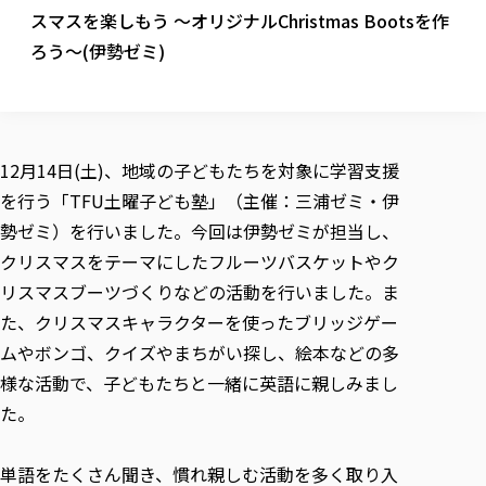
校歌の歴史
健康科学部
寄附行為
スマスを楽しもう ～オリジナルChristmas Bootsを作
進学相談会
本学のシラバスについて
教育学科
取得可能な資格・免許
校章・マーク・カラー
健康科学部
体育会・運動サークル紹介
社会連携・研究
ガバナンス・コード
ろう～(伊勢ゼミ)
国際交流TOP
一般事業主行動計画
産業福祉マネジメント学科
寄附の受け入れ
オープンキャンパス
中期事業計画
保健看護学科
東北福祉大学のキャリアサポート
公的資金等の不正使用の防止に関する基本方針
文化会・文化系サークル紹介
関連法人
交換留学生 Exchange students
事業計画／財務・事業報告
生涯教育・キャリア教育
リハビリテーション学科
社会連携・研究 TOP
情報福祉マネジメント学科
東北福祉大学のキャリアサポート
研究活動における不正行為の防止等に関する対応
教職員募集
採用ご担当者様へ
大学評価
医療経営管理学科
大学指定団体紹介
大学広報誌「TFU Newsletter 東北福祉大学通信」
進路・就職支援
海外留学・研修
12月14日(土)、地域の子どもたちを対象に学習支援
役員・評議員一覧
仏教専修科
採用ご担当者様へ
東北福祉大学の研究活動
IR情報
生涯教育・キャリア教育TOP
初年次教育（リエゾンゼミⅠ）について
関連法人
東北福祉大学のキャリア教育
を行う「TFU土曜子ども塾」（主催：三浦ゼミ・伊
在学生の方
キャンパス案内
東北福祉大学の研究活動
学校教育法施行規則第172条の2に基づく情報公開
センター長の挨拶
外国人在学生
リエゾンゼミ・ナビ（テキスト等）
勢ゼミ）を行いました。今回は伊勢ゼミが担当し、
大学院
在学生の方
東北福祉大学の紀要・リポジトリ
生涯学習・社会人講座
教職課程における情報の公表
求人の受付について
東北福祉大学の研究紹介
卒業生の方
クリスマスをテーマにしたフルーツバスケットやク
お役立ち情報（リンク集）
取材について
大学院
東北福祉大学の紀要・リポジトリ
資格取得報奨制度について
Prospective Students
学部・学科等設置計画履行状況報告書
単独学内説明会のご案内
共同研究等をご検討の皆様へ
通信教育部
リスマスブーツづくりなどの活動を行いました。ま
卒業生の方
産学・産学官連携
放射線モニタリング測定結果（国見キャンパス）
月例TFU実学臨床研究セミナー
総合福祉学研究科 社会福祉学専攻 修士課程
東北福祉大学求人・インターンシップ検索サイト（キャリタスU
研究紀要
よくあるご質問
情報公開規程
た、クリスマスキャラクターを使ったブリッジゲー
通信教育部
産学・産学官連携
卒業後のキャリア支援体制
施設利用
学生支援センター国際交流の活動
総合福祉学研究科 社会福祉学専攻 博士課程
教職研究
カリキュラム（学部・大学院）
社会貢献・地域連携活動
ムやボンゴ、クイズやまちがい探し、絵本などの多
特別支援教育研究室
通信制大学院 総合福祉学研究科 社会福祉学専攻 修士課程
在学生による訪問、情報提供へのご協力のお願い
「高齢者のフレイル予防及びデジタルデバイド解消に向けた産官
東北福祉大学のDNA
総合福祉学研究科 福祉心理学専攻 修士課程
東北福祉大学教育・教職センター特別支援教育研究年報一覧
様な活動で、子どもたちと一緒に英語に親しみまし
社会貢献・地域連携活動
スタッフ紹介
通信制大学院 総合福祉学研究科 福祉心理学専攻 修士課程
卒業生アンケート
同窓会
高齢者施設特化型モジュラー車いす開発
その他の就学機会
生涯学習・社会人講座
教育学研究科 教育学専攻 修士課程
た。
芹沢銈介美術工芸館年報
TFU教育フォーラム
社会貢献への取り組み
在学生インタビュー
学生参加 × 産学官連携 ～ 「行学一如」の実践
東北福祉大学機関リポジトリ
ニュース一覧
社会貢献・地域連携活動報告書
学びの特徴
学内ポータルシステム
自治体・団体等との主な協定
単語をたくさん聞き、慣れ親しむ活動を多く取り入
東北福祉大学オープンアクセス方針
Universal Passport