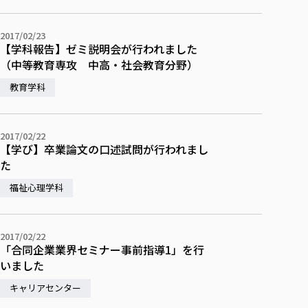
校歌の歴史
健康科学部
寄附行為
進学相談会
本学のシラバスについて
教育学科
取得可能な資格・免許
校章・マーク・カラー
在学生向け
卒業生向け
健康科学部
体育会・運動サークル紹介
社会連携・研究
ガバナンス・コード
国際交流TOP
2017/02/23
一般事業主行動計画
産業福祉マネジメント学科
寄附の受け入れ
【学科報告】ゼミ説明会が行われました
オープンキャンパス
保護者向け
中期事業計画
保健看護学科
東北福祉大学のキャリアサポート
公的資金等の不正使用の防止に関する基本方針
文化会・文化系サークル紹介
（中等教育専攻 中高・社会教育分野）
関連法人
交換留学生 Exchange students
事業計画／財務・事業報告
生涯教育・キャリア教育
リハビリテーション学科
社会連携・研究 TOP
情報福祉マネジメント学科
東北福祉大学のキャリアサポート
研究活動における不正行為の防止等に関する対応
教職員募集
教育学科
採用ご担当者様へ
大学評価
医療経営管理学科
大学指定団体紹介
大学広報誌「TFU Newsletter 東北福祉大学通信」
進路・就職支援
海外留学・研修
役員・評議員一覧
仏教専修科
採用ご担当者様へ
東北福祉大学の研究活動
IR情報
生涯教育・キャリア教育TOP
初年次教育（リエゾンゼミⅠ）について
関連法人
東北福祉大学のキャリア教育
在学生の方
キャンパス案内
東北福祉大学の研究活動
2017/02/22
学校教育法施行規則第172条の2に基づく情報公開
センター長の挨拶
外国人在学生
リエゾンゼミ・ナビ（テキスト等）
大学院
【学び】卒業論文の口述試問が行われまし
在学生の方
東北福祉大学の紀要・リポジトリ
生涯学習・社会人講座
教職課程における情報の公表
求人の受付について
東北福祉大学の研究紹介
卒業生の方
た
お役立ち情報（リンク集）
取材について
大学院
東北福祉大学の紀要・リポジトリ
資格取得報奨制度について
Prospective Students
学部・学科等設置計画履行状況報告書
単独学内説明会のご案内
共同研究等をご検討の皆様へ
通信教育部
卒業生の方
産学・産学官連携
放射線モニタリング測定結果（国見キャンパス）
福祉心理学科
月例TFU実学臨床研究セミナー
総合福祉学研究科 社会福祉学専攻 修士課程
東北福祉大学求人・インターンシップ検索サイト（キャリタスU
研究紀要
よくあるご質問
情報公開規程
通信教育部
産学・産学官連携
卒業後のキャリア支援体制
施設利用
学生支援センター国際交流の活動
総合福祉学研究科 社会福祉学専攻 博士課程
教職研究
カリキュラム（学部・大学院）
社会貢献・地域連携活動
特別支援教育研究室
通信制大学院 総合福祉学研究科 社会福祉学専攻 修士課程
在学生による訪問、情報提供へのご協力のお願い
「高齢者のフレイル予防及びデジタルデバイド解消に向けた産官
東北福祉大学のDNA
2017/02/22
総合福祉学研究科 福祉心理学専攻 修士課程
東北福祉大学教育・教職センター特別支援教育研究年報一覧
社会貢献・地域連携活動
「合同企業業界セミナー事前指導1」を行
スタッフ紹介
通信制大学院 総合福祉学研究科 福祉心理学専攻 修士課程
卒業生アンケート
同窓会
高齢者施設特化型モジュラー車いす開発
その他の就学機会
生涯学習・社会人講座
教育学研究科 教育学専攻 修士課程
芹沢銈介美術工芸館年報
いました
TFU教育フォーラム
社会貢献への取り組み
在学生インタビュー
学生参加 × 産学官連携 ～ 「行学一如」の実践
東北福祉大学機関リポジトリ
ニュース一覧
キャリアセンター
社会貢献・地域連携活動報告書
学びの特徴
学内ポータルシステム
自治体・団体等との主な協定
東北福祉大学オープンアクセス方針
Universal Passport