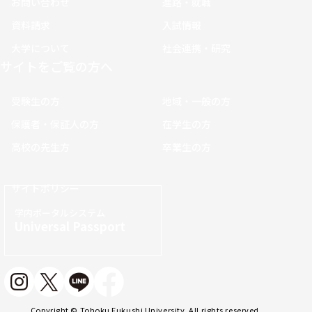
お問い合わせ
進路・就職
資料請求
入試情報
大学について
社会連携・研究
サイトをご覧の方へ
受験生の方
地域・一般の方
保護者・保証人の方
在学生の方
高校の先生方
卒業生の方
サイトポリシー
学内ポータルシステム
Universal Passport
Copyright © Tohoku Fukushi University. All rights reserved.