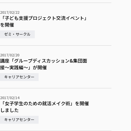
各種社会貢献活動の窓口
学びの特徴
自治体・団体等との主な協定
教員紹介・業績
伝承講座「311『伝える／備える』次世代塾」
2017/02/22
ICT教育
研究所について
「子ども支援プロジェクト交流イベント」
JICA草の根技術協力事業
初年次教育（リエゾンゼミⅠ）
研究者のご紹介
学びのサポート
を開催
被災地の子ども支援活動
実学臨床教育（総合福祉学部のみ履修可能）
学びのサポート
ゼミ・サークル
教育実践活動（教育学科学生のみ受講可能）
学費（学部学科）
禅のこころ
授業料減免・奨学金等
2017/02/20
講座「グループディスカッション&集団面
宿舎の紹介
接〜実践編〜」が開催
学生生活サポート
キャリアセンター
学生自主活動支援
社会人学生の育児支援（一時預かり）
2017/02/14
学生総合補償制度
「女子学生のための就活メイク術」を開催
スポーツ傷害保険
しました
キャリアセンター