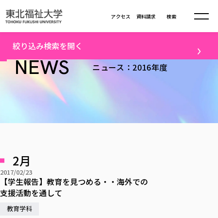
本文へ移動
アクセス
資料請求
検索
トップ
2016年度ニュース一覧（2）
絞り込み検索を開く
大学について
NEWS
ニュース：2016年度
テーマ
学部・大学院
大学についてTOP
すべて
キャンパスニュース
大学理念
学部学科の活動
卒業生の活躍
入試情報
学部・大学院TOP
大学理念
進路・就職
学生・課外活動
大学の概要
総合福祉学部
進路・就職
東北福祉大学の想い
入試情報TOP
メディア
社会連携
大学の概要
2月
総合福祉学部
建学の精神・教育の理念
大学の取り組み
研究
共生まちづくり学部
2017/02/23
大学の歩み
入学試験
課外活動
学長室の窓
社会福祉学科
進路・就職 TOP
【学生報告】教育を見つめる・・海外での
大学の取り組み
配信対象
共生まちづくり学部
学生・教職員・卒業生数
情報公開
支援活動を通して
教育方針
福祉心理学科
教育学部
社会連携・研究
すべて
受験生向け
デジタルパンフ
学則
共生まちづくり学科
情報公開
就職状況
教育学科
国際交流
各種方針
福祉行政学科
課外活動 TOP
教育学部
カリキュラム編成ガイドライン
高校の先生向け
地域・一般向け