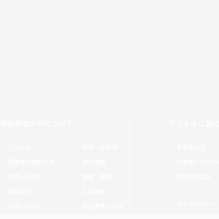
東北福祉大学について
サイトをご覧
アクセス
学部・大学院
受験生の方
図書館・施設利用
課外活動
保護者・保証人
お問い合わせ
進路・就職
高校の先生方
資料請求
入試情報
サイトポリシー
大学について
社会連携・研究