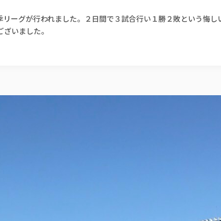
で秋季リーグが行われました。２日間で３試合行い１勝２敗という悔
ございました。