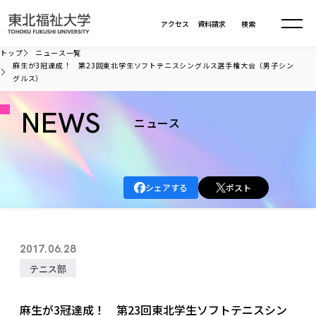
本文へ移動
アクセス
資料請求
検索
トップ
ニュース一覧
麻生が3冠達成！ 第23回東北学生ソフトテニスシングルス選手権大会（男子シン
グルス）
大学について
NEWS
ニュース
学部・大学院
大学についてTOP
大学理念
入試情報
学部・大学院TOP
大学理念
シェアする
ポスト
大学の概要
総合福祉学部
進路・就職
東北福祉大学の想い
入試情報TOP
大学の概要
総合福祉学部
建学の精神・教育の理念
大学の取り組み
共生まちづくり学部
2017.06.28
大学の歩み
入学試験
課外活動
学長室の窓
社会福祉学科
進路・就職 TOP
大学の取り組み
共生まちづくり学部
テニス部
学生・教職員・卒業生数
情報公開
教育方針
福祉心理学科
教育学部
社会連携・研究
デジタルパンフ
学則
共生まちづくり学科
情報公開
就職状況
国際交流
各種方針
福祉行政学科
課外活動 TOP
教育学部
麻生が3冠達成！ 第23回東北学生ソフトテニスシン
カリキュラム編成ガイドライン