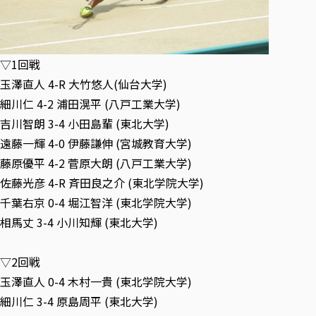
各種社会貢献活動の窓口
学びの特徴
自治体・団体等との主な協定
教員紹介・業績
伝承講座「311『伝える／備える』次世代塾」
ICT教育
研究所について
JICA草の根技術協力事業
初年次教育（リエゾンゼミⅠ）
研究者のご紹介
学びのサポート
▽1回戦
被災地の子ども支援活動
実学臨床教育（総合福祉学部のみ履修可能）
学びのサポート
玉澤直人 4-R 大竹悠人(仙台大学)
教育実践活動（教育学科学生のみ受講可能）
細川仁 4-2 浦田滉平 (八戸工業大学)
学費（学部学科）
禅のこころ
吉川智朗 3-4 小田島輩 (東北大学)
授業料減免・奨学金等
遠藤一輝 4-0 伊藤謙伸 (宮城教育大学)
宿舎の紹介
藤原優平 4-2 菅原大朗 (八戸工業大学)
学生生活サポート
佐藤光彦 4-R 斉田良之介 (東北学院大学)
学生自主活動支援
千葉右京 0-4 堀江智洋 (東北学院大学)
社会人学生の育児支援（一時預かり）
相馬丈 3-4 小川知輝 (東北大学)
学生総合補償制度
スポーツ傷害保険
▽2回戦
玉澤直人 0-4 木村一貴 (東北学院大学)
細川仁 3-4 原島周平 (東北大学)