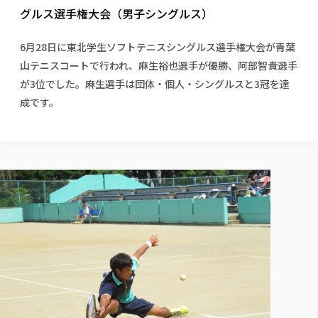
校歌の歴史
健康科学部
寄附行為
グルス選手権大会（男子シングルス）
進学相談会
本学のシラバスについて
教育学科
取得可能な資格・免許
校章・マーク・カラー
健康科学部
体育会・運動サークル紹介
社会連携・研究
ガバナンス・コード
国際交流TOP
一般事業主行動計画
産業福祉マネジメント学科
寄附の受け入れ
6月28日に東北学生ソフトテニスシングルス選手権大会が青葉
オープンキャンパス
中期事業計画
保健看護学科
東北福祉大学のキャリアサポート
公的資金等の不正使用の防止に関する基本方針
文化会・文化系サークル紹介
山テニスコートで行われ、麻生裕也選手が優勝、阿部智貴選手
関連法人
交換留学生 Exchange students
事業計画／財務・事業報告
生涯教育・キャリア教育
リハビリテーション学科
社会連携・研究 TOP
情報福祉マネジメント学科
東北福祉大学のキャリアサポート
研究活動における不正行為の防止等に関する対応
が3位でした。麻生選手は団体・個人・シングルスと3冠を達
教職員募集
採用ご担当者様へ
大学評価
医療経営管理学科
大学指定団体紹介
成です。
大学広報誌「TFU Newsletter 東北福祉大学通信」
進路・就職支援
海外留学・研修
役員・評議員一覧
仏教専修科
採用ご担当者様へ
東北福祉大学の研究活動
IR情報
生涯教育・キャリア教育TOP
初年次教育（リエゾンゼミⅠ）について
関連法人
東北福祉大学のキャリア教育
在学生の方
キャンパス案内
東北福祉大学の研究活動
学校教育法施行規則第172条の2に基づく情報公開
センター長の挨拶
外国人在学生
リエゾンゼミ・ナビ（テキスト等）
大学院
在学生の方
東北福祉大学の紀要・リポジトリ
生涯学習・社会人講座
教職課程における情報の公表
求人の受付について
東北福祉大学の研究紹介
卒業生の方
お役立ち情報（リンク集）
取材について
大学院
東北福祉大学の紀要・リポジトリ
資格取得報奨制度について
Prospective Students
学部・学科等設置計画履行状況報告書
単独学内説明会のご案内
共同研究等をご検討の皆様へ
通信教育部
卒業生の方
産学・産学官連携
放射線モニタリング測定結果（国見キャンパス）
月例TFU実学臨床研究セミナー
総合福祉学研究科 社会福祉学専攻 修士課程
東北福祉大学求人・インターンシップ検索サイト（キャリタスU
研究紀要
よくあるご質問
情報公開規程
通信教育部
産学・産学官連携
卒業後のキャリア支援体制
施設利用
学生支援センター国際交流の活動
総合福祉学研究科 社会福祉学専攻 博士課程
教職研究
カリキュラム（学部・大学院）
社会貢献・地域連携活動
特別支援教育研究室
通信制大学院 総合福祉学研究科 社会福祉学専攻 修士課程
在学生による訪問、情報提供へのご協力のお願い
「高齢者のフレイル予防及びデジタルデバイド解消に向けた産官
東北福祉大学のDNA
総合福祉学研究科 福祉心理学専攻 修士課程
東北福祉大学教育・教職センター特別支援教育研究年報一覧
社会貢献・地域連携活動
スタッフ紹介
通信制大学院 総合福祉学研究科 福祉心理学専攻 修士課程
卒業生アンケート
同窓会
高齢者施設特化型モジュラー車いす開発
その他の就学機会
生涯学習・社会人講座
教育学研究科 教育学専攻 修士課程
芹沢銈介美術工芸館年報
TFU教育フォーラム
社会貢献への取り組み
在学生インタビュー
学生参加 × 産学官連携 ～ 「行学一如」の実践
東北福祉大学機関リポジトリ
ニュース一覧
社会貢献・地域連携活動報告書
学びの特徴
学内ポータルシステム
自治体・団体等との主な協定
東北福祉大学オープンアクセス方針
Universal Passport